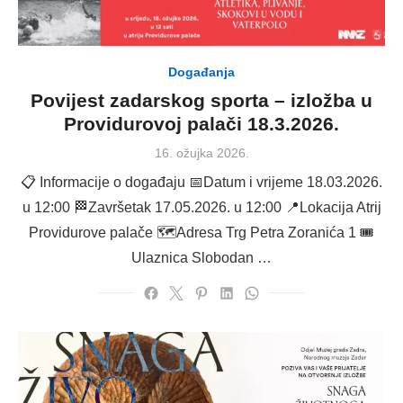
Događanja
Povijest zadarskog sporta – izložba u
Providurovoj palači 18.3.2026.
Posted
16. ožujka 2026.
on
📋 Informacije o događaju 📅Datum i vrijeme 18.03.2026.
u 12:00 🏁Završetak 17.05.2026. u 12:00 📍Lokacija Atrij
Providurove palače 🗺Adresa Trg Petra Zoranića 1 🎟
Ulaznica Slobodan …