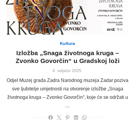
Kultura
Izložba „Snaga životnoga kruga –
Zvonko Govorčin“ u Gradskoj loži
Posted
4. veljače 2025.
on
Odjel Muzej grada Zadra Narodnog muzeja Zadar poziva
sve ljubitelje umjetnosti na otvorenje izložbe „Snaga
životnoga kruga – Zvonko Govorčin“, koje će se održati u
…