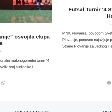
Futsal Turnir ‘4 
He
P
2
o
MNK Plovanija, povodom Sveto
anije” osvojila ekipa
Plovanije, ponosno najavljuje p
a
Strane Plovanije za Jednog Her
6.
onalni malonogometni turnir “4
velik broj sudionika i