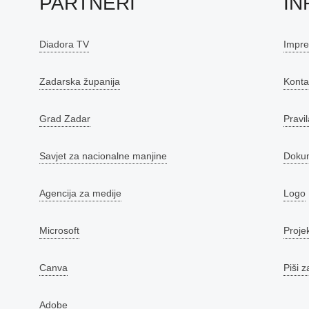
PARTNERI
IN
Diadora TV
Impr
Zadarska županija
Konta
Grad Zadar
Pravil
Savjet za nacionalne manjine
Doku
Agencija za medije
Logo
Microsoft
Proje
Canva
Piši z
Adobe