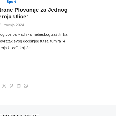
Sport
Strane Plovanije za Jednog
roja Ulice’
osted
5. travnja 2024.
n
g Josipa Radnika, nebeskog zaštitnika
ovratak svog godišnjeg futsal turnira “4
oja Ulice”, koji će …