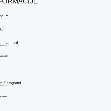
FORMACIJE
essum
kt
a prvatnosti
menti
kti & programi
a nas