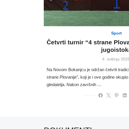
Sport
Četvrti turnir “4 strane Plov
jugoistok
Posted
4. svibnja 202
on
Na Novom Bokanjcu je održan četvrti tradici
strane Plovanije”, koji je i ove godine okupio 
gledatelja. Nakon završnih …