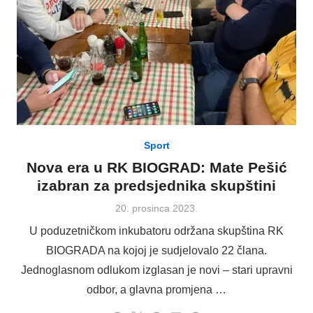
Sport
Nova era u RK BIOGRAD: Mate Pešić
izabran za predsjednika skupštini
Posted
20. prosinca 2023.
on
U poduzetničkom inkubatoru održana skupština RK
BIOGRADA na kojoj je sudjelovalo 22 člana.
Jednoglasnom odlukom izglasan je novi – stari upravni
odbor, a glavna promjena …