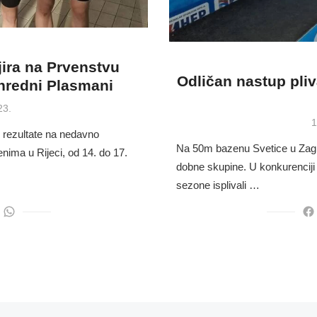
jira na Prvenstvu
Odličan nastup pli
anredni Plasmani
23.
P
1
e rezultate na nedavno
o
Na 50m bazenu Svetice u Zagr
ma u Rijeci, od 14. do 17.
dobne skupine. U konkurenciji 
sezone isplivali …