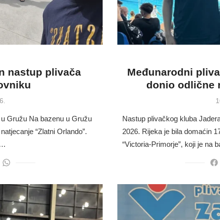
n nastup plivača
Međunarodni plivač
ovniku
donio odlične 
P
6.
1
o
e u Gružu Na bazenu u Gružu
Nastup plivačkog kluba Jadera 
atjecanje “Zlatni Orlando”.
2026. Rijeka je bila domaćin 
 …
“Victoria-Primorje”, koji je n