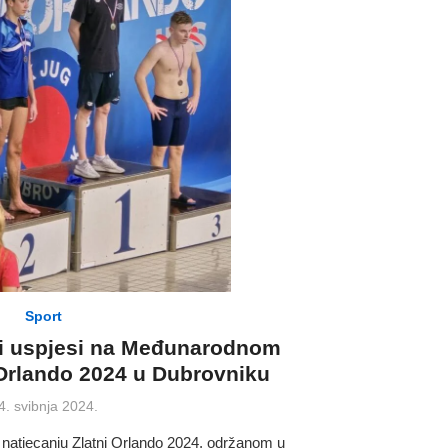
Sport
ki uspjesi na Međunarodnom
 Orlando 2024 u Dubrovniku
osted
4. svibnja 2024.
n
atjecanju Zlatni Orlando 2024, održanom u