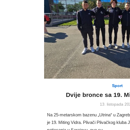
Sport
Dvije bronce sa 19. M
Posted
13. listopada 20
on
Na 25-metarskom bazenu „Utrina“ u Zagrebu
je 19. Miting Vidra. Plivači Plivačkog kluba
natjecanja u Sarajevu, ove su …