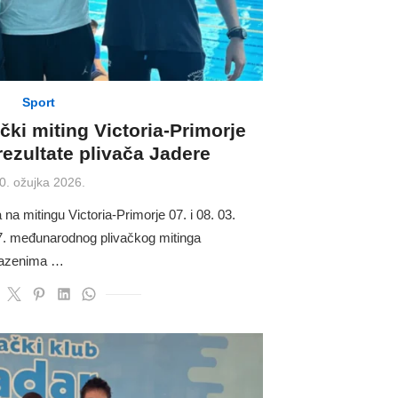
Sport
ki miting Victoria-Primorje
rezultate plivača Jadere
osted
0. ožujka 2026.
n
na mitingu Victoria-Primorje 07. i 08. 03.
17. međunarodnog plivačkog mitinga
a bazenima …