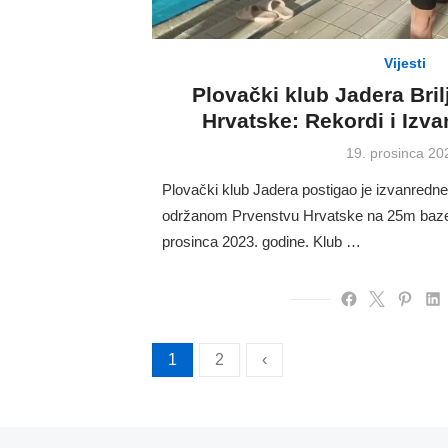
Vijesti
Plovački klub Jadera Bril
Hrvatske: Rekordi i Izv
Posted
19. prosinca 20
on
Plovački klub Jadera postigao je izvanredn
održanom Prvenstvu Hrvatske na 25m bazeni
prosinca 2023. godine. Klub …
Brojevi
1
2
‹
stranica
objava