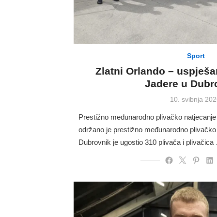
Sport
Zlatni Orlando – uspješa
Jadere u Dubr
Posted
10. svibnja 202
on
Prestižno međunarodno plivačko natjecanj
održano je prestižno međunarodno plivačko n
Dubrovnik je ugostio 310 plivača i plivačica