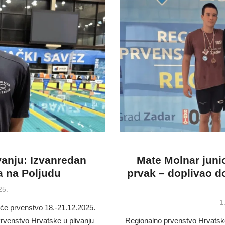
vanju: Izvanredan
Mate Molnar junio
a na Poljudu
prvak – doplivao 
25.
P
1
aće prvenstvo 18.-21.12.2025.
o
Prvenstvo Hrvatske u plivanju
Regionalno prvenstvo Hrvatsk