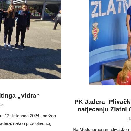
itinga „Vidra“
PK Jadera: Plivač
24.
natjecanju Zlatni
, 12. listopada 2024., održan
P
1
 Jadera, nakon prošlotjednog
o
Na Međunarodnom plivačkom n