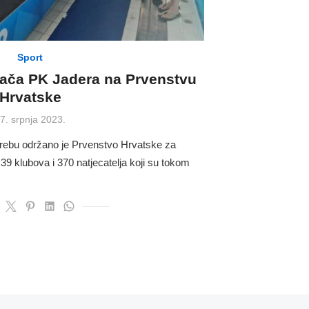
Sport
vača PK Jadera na Prvenstvu
Hrvatske
osted
7. srpnja 2023.
n
ebu održano je Prvenstvo Hrvatske za
39 klubova i 370 natjecatelja koji su tokom