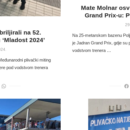
Mate Molnar osvo
Grand Prix-u: PK
Po
29
on
riljirali na 52.
Na 25-metarskom bazenu Poljud 
‘Mladost 2024’
je Jadran Grand Prix, gdje su 
024.
vodstvom trenera …
Međunarodni plivački miting
dere pod vodstvom trenera