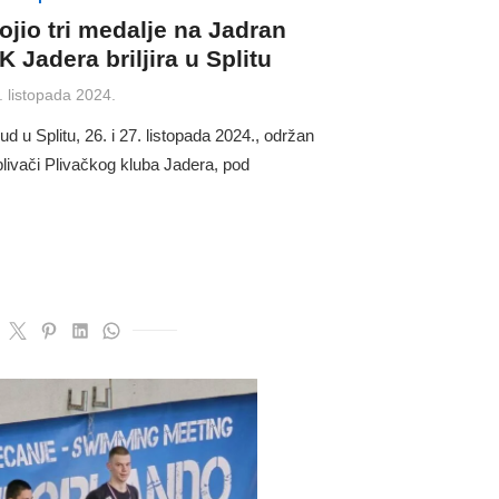
jio tri medalje na Jadran
 Jadera briljira u Splitu
sted
. listopada 2024.
u Splitu, 26. i 27. listopada 2024., održan
plivači Plivačkog kluba Jadera, pod