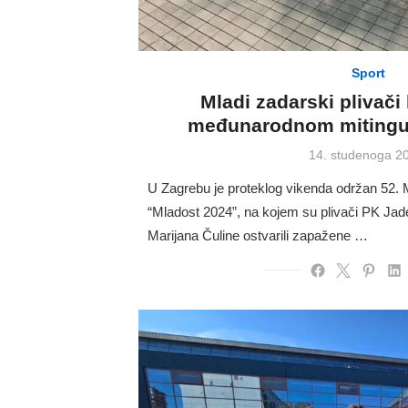
Sport
Mladi zadarski plivači b
međunarodnom mitingu 
Posted
14. studenoga 2
on
U Zagrebu je proteklog vikenda održan 52. 
“Mladost 2024”, na kojem su plivači PK Ja
Marijana Čuline ostvarili zapažene …