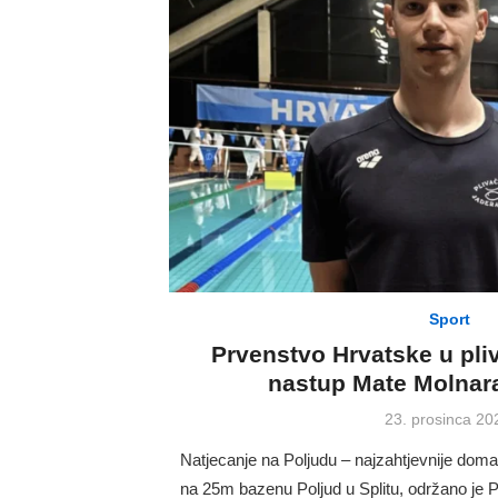
Sport
Prvenstvo Hrvatske u pli
nastup Mate Molnar
Posted
23. prosinca 20
on
Natjecanje na Poljudu – najzahtjevnije dom
na 25m bazenu Poljud u Splitu, održano je 