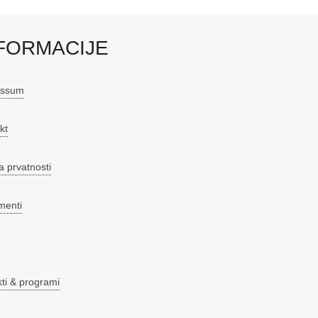
FORMACIJE
essum
kt
a prvatnosti
menti
kti & programi