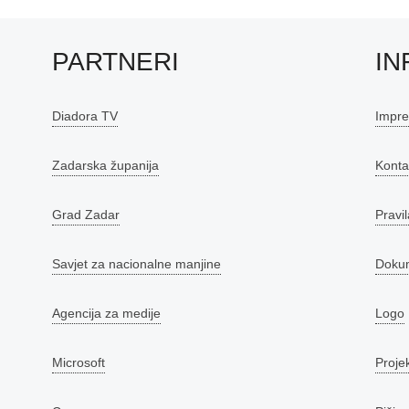
PARTNERI
IN
Diadora TV
Impr
Zadarska županija
Konta
Grad Zadar
Pravil
Savjet za nacionalne manjine
Doku
Agencija za medije
Logo
Microsoft
Proje