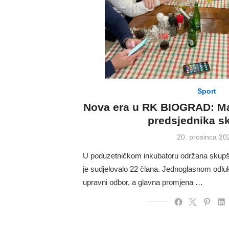
Sport
Nova era u RK BIOGRAD: Ma
predsjednika sk
Posted
20. prosinca 20
on
U poduzetničkom inkubatoru održana skup
je sudjelovalo 22 člana. Jednoglasnom odluk
upravni odbor, a glavna promjena …