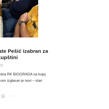
te Pešić izabran za
upštini
23.
ština RK BIOGRADA na kojoj
om izglasan je novi – stari