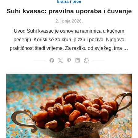
hrana i piće
Suhi kvasac: pravilna uporaba i čuvanje
Posted
2. lipnja 2026.
on
Uvod Suhi kvasac je osnovna namirnica u kućnom
pečenju. Koristi se za kruh, pizzu i peciva. Njegova
praktičnost štedi vrijeme. Za razliku od svježeg, ima …