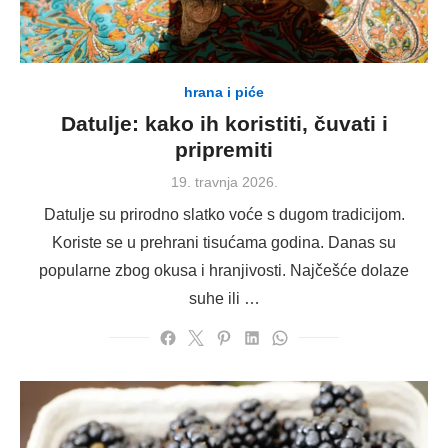
hrana i piće
Datulje: kako ih koristiti, čuvati i
pripremiti
Posted
19. travnja 2026.
on
Datulje su prirodno slatko voće s dugom tradicijom.
Koriste se u prehrani tisućama godina. Danas su
popularne zbog okusa i hranjivosti. Najčešće dolaze
suhe ili …