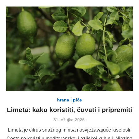
hrana i piće
Limeta: kako koristiti, čuvati i pripremiti
Posted
31. ožujka 2026.
on
Limeta je citrus snažnog mirisa i osvježavajuće kiselosti.
Često se koristi u mediteranskoj i azijskoj kuhinji. Njezina