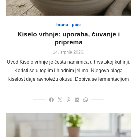
hrana i piće
Kiselo vrhnje: uporaba, čuvanje i
priprema
Posted
14. srpnja 2026.
on
Uvod Kiselo vrhnje je česta namirnica u hrvatskoj kuhinji.
Koristi se u toplim i hladnim jelima. Njegova blaga
kiselost daje ravnotežu okusu. Dobiva se fermentacijom
…