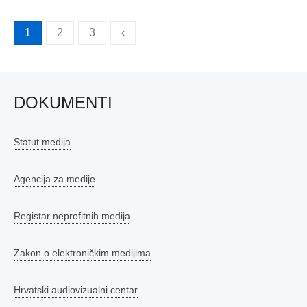
Brojevi
1
2
3
‹
stranica
objava
DOKUMENTI
Statut medija
Agencija za medije
Registar neprofitnih medija
Zakon o elektroničkim medijima
Hrvatski audiovizualni centar