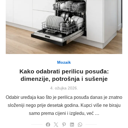
Mozaik
Kako odabrati perilicu posuđa:
dimenzije, potrošnja i sušenje
Posted
4. ožujka 2026.
on
Odabir uređaja kao što je perilica posuđa danas je znatno
složeniji nego prije desetak godina. Kupci više ne biraju
samo prema cijeni i izgledu, već …