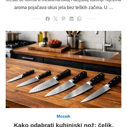
aroma pojačava okus jela bez teških začina. U …
Mozaik
Kako odabrati kuhinjski nož: čelik,