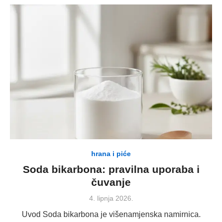
hrana i piće
Soda bikarbona: pravilna uporaba i
čuvanje
Posted
4. lipnja 2026.
on
Uvod Soda bikarbona je višenamjenska namirnica.