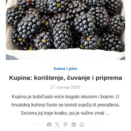
hrana i piće
Kupina: korištenje, čuvanje i priprema
Posted
17. travnja 2026.
on
Kupina je bobičasto voće bogato okusom i bojom. U
hrvatskoj kuhinji često se koristi svježa ili prerađena.
Sezona joj traje kratko, pa je važno znati …