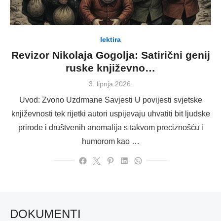
lektira
Revizor Nikolaja Gogolja: Satirični genij
ruske književno…
Posted
3. lipnja 2026.
on
Uvod: Zvono Uzdrmane Savjesti U povijesti svjetske
književnosti tek rijetki autori uspijevaju uhvatiti bit ljudske
prirode i društvenih anomalija s takvom preciznošću i
humorom kao …
DOKUMENTI