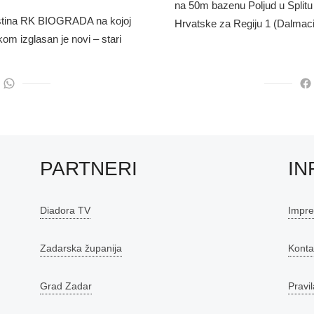
na 50m bazenu Poljud u Splitu 
ština RK BIOGRADA na kojoj
Hrvatske za Regiju 1 (Dalmaci
om izglasan je novi – stari
PARTNERI
IN
Diadora TV
Impr
Zadarska županija
Konta
Grad Zadar
Pravil