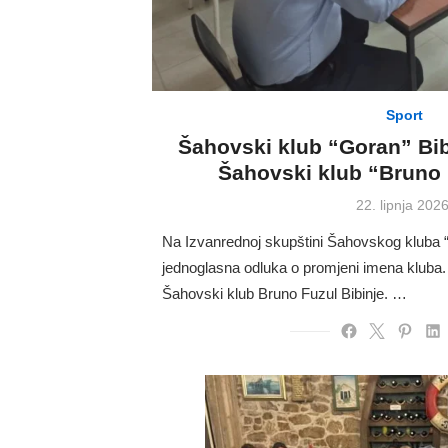
Sport
Šahovski klub “Goran” Bib
Šahovski klub “Bruno 
Posted
22. lipnja 2026
on
Na Izvanrednoj skupštini Šahovskog kluba “
jednoglasna odluka o promjeni imena kluba.
Šahovski klub Bruno Fuzul Bibinje. …