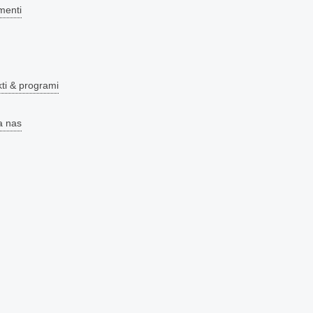
menti
kti & programi
a nas