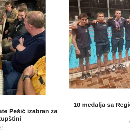
10 medalja sa Reg
te Pešić izabran za
upštini
23.