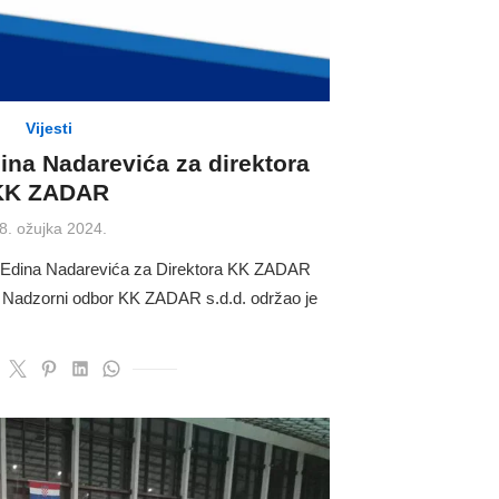
Vijesti
ina Nadarevića za direktora
KK ZADAR
osted
8. ožujka 2024.
n
-Edina Nadarevića za Direktora KK ZADAR
, Nadzorni odbor KK ZADAR s.d.d. održao je
…