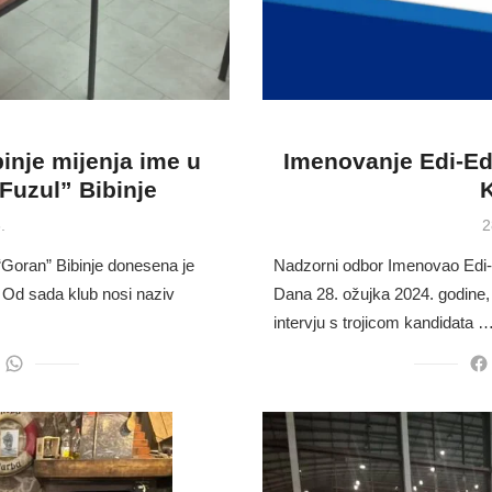
inje mijenja ime u
Imenovanje Edi-Ed
Fuzul” Bibinje
P
.
2
o
Goran” Bibinje donesena je
Nadzorni odbor Imenovao Edi
 Od sada klub nosi naziv
Dana 28. ožujka 2024. godine
intervju s trojicom kandidata 