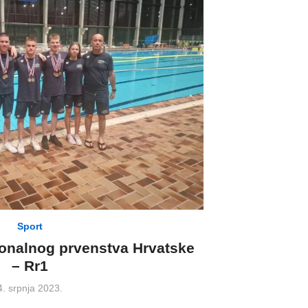
Sport
ionalnog prvenstva Hrvatske
– Rr1
Posted
4. srpnja 2023.
on