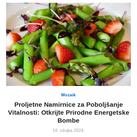
Mozaik
Proljetne Namirnice za Poboljšanje
Vitalnosti: Otkrijte Prirodne Energetske
Bombe
Posted
18. ožujka 2024.
on