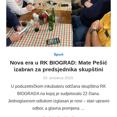
Sport
Nova era u RK BIOGRAD: Mate Pešić
izabran za predsjednika skupštini
Posted
20. prosinca 2023.
on
U poduzetničkom inkubatoru održana skupština RK
BIOGRADA na kojoj je sudjelovalo 22 člana.
Jednoglasnom odlukom izglasan je novi – stari upravni
odbor, a glavna promjena …