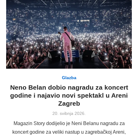
Glazba
Neno Belan dobio nagradu za koncert
godine i najavio novi spektakl u Areni
Zagreb
Posted
20. svibnja 2026.
on
Magazin Story dodijelio je Neni Belanu nagradu za
koncert godine za veliki nastup u zagrebačkoj Areni,