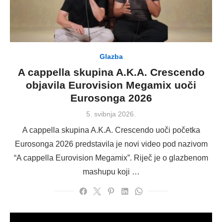
Glazba
A cappella skupina A.K.A. Crescendo
objavila Eurovision Megamix uoči
Eurosonga 2026
Posted
5. svibnja 2026.
on
A cappella skupina A.K.A. Crescendo uoči početka
Eurosonga 2026 predstavila je novi video pod nazivom
“A cappella Eurovision Megamix”. Riječ je o glazbenom
mashupu koji …