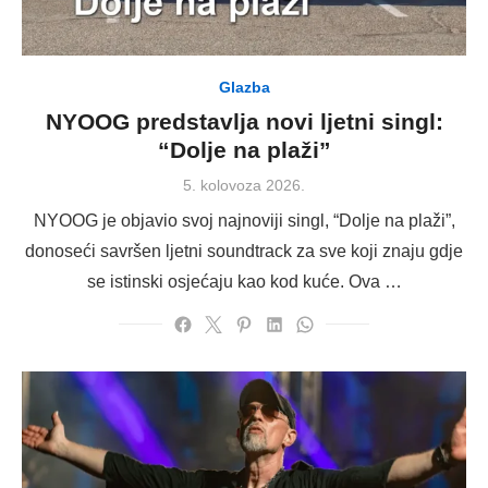
Glazba
NYOOG predstavlja novi ljetni singl:
“Dolje na plaži”
Posted
5. kolovoza 2026.
on
NYOOG je objavio svoj najnoviji singl, “Dolje na plaži”,
donoseći savršen ljetni soundtrack za sve koji znaju gdje
se istinski osjećaju kao kod kuće. Ova …