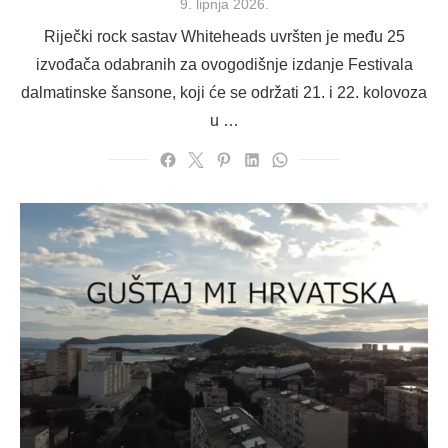
Posted
9. lipnja 2026.
on
Riječki rock sastav Whiteheads uvršten je među 25
izvođača odabranih za ovogodišnje izdanje Festivala
dalmatinske šansone, koji će se održati 21. i 22. kolovoza
u …