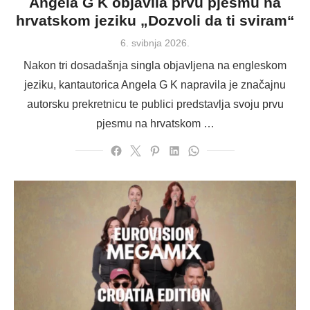
Angela G K objavila prvu pjesmu na
hrvatskom jeziku „Dozvoli da ti sviram“
Posted
6. svibnja 2026.
on
Nakon tri dosadašnja singla objavljena na engleskom
jeziku, kantautorica Angela G K napravila je značajnu
autorsku prekretnicu te publici predstavlja svoju prvu
pjesmu na hrvatskom …