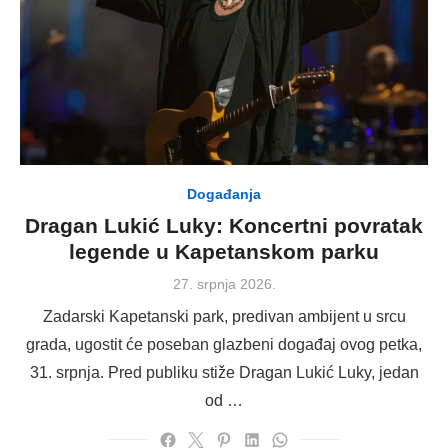
Događanja
Dragan Lukić Luky: Koncertni povratak
legende u Kapetanskom parku
Posted
27. srpnja 2026.
on
Zadarski Kapetanski park, predivan ambijent u srcu
grada, ugostit će poseban glazbeni događaj ovog petka,
31. srpnja. Pred publiku stiže Dragan Lukić Luky, jedan
od …