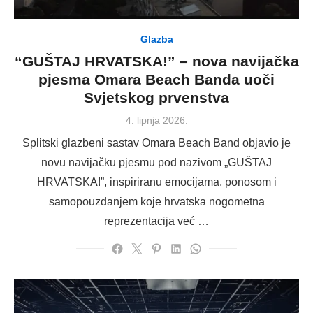
Glazba
“GUŠTAJ HRVATSKA!” – nova navijačka
pjesma Omara Beach Banda uoči
Svjetskog prvenstva
Posted
4. lipnja 2026.
on
Splitski glazbeni sastav Omara Beach Band objavio je
novu navijačku pjesmu pod nazivom „GUŠTAJ
HRVATSKA!”, inspiriranu emocijama, ponosom i
samopouzdanjem koje hrvatska nogometna
reprezentacija već …