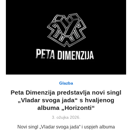
Glazba
Peta Dimenzija predstavlja novi singl
„Vladar svoga jada“ s hvaljenog
albuma „Horizonti“
Posted
3. ožujka 2026.
on
Novi singl „Vladar svoga jada“ i uspjeh albuma