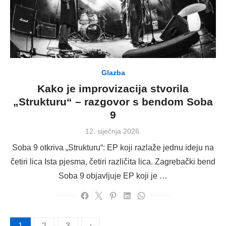
Glazba
Kako je improvizacija stvorila
„Strukturu“ – razgovor s bendom Soba
9
Posted
12. siječnja 2026.
on
Soba 9 otkriva „Strukturu“: EP koji razlaže jednu ideju na
četiri lica Ista pjesma, četiri različita lica. Zagrebački bend
Soba 9 objavljuje EP koji je …
Brojevi
1
2
3
‹