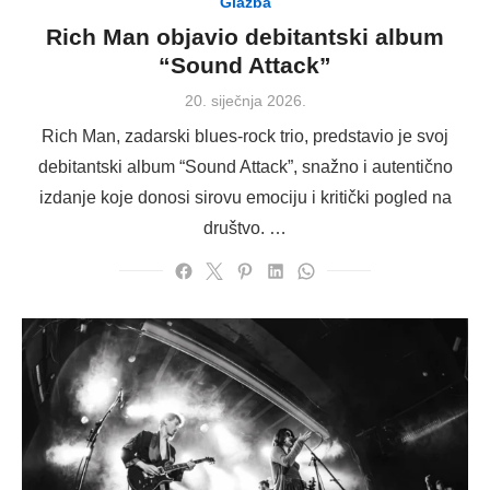
Glazba
Rich Man objavio debitantski album
“Sound Attack”
Posted
20. siječnja 2026.
on
Rich Man, zadarski blues-rock trio, predstavio je svoj
debitantski album “Sound Attack”, snažno i autentično
izdanje koje donosi sirovu emociju i kritički pogled na
društvo. …