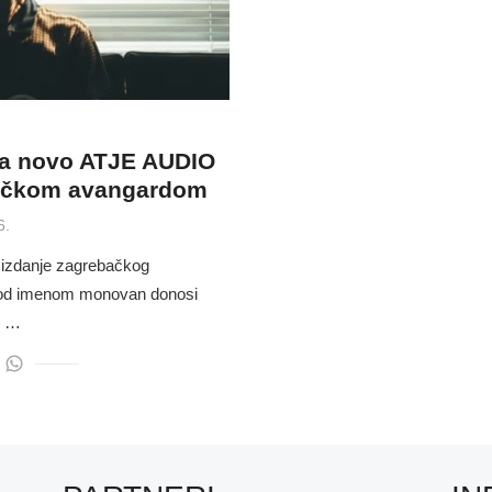
ja novo ATJE AUDIO
ebačkom avangardom
6.
 izdanje zagrebačkog
i pod imenom monovan donosi
e …