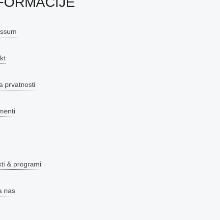
FORMACIJE
essum
kt
a prvatnosti
menti
kti & programi
a nas