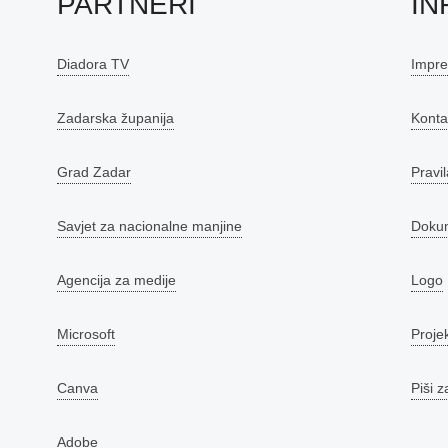
PARTNERI
IN
Diadora TV
Impr
Zadarska županija
Konta
Grad Zadar
Pravil
Savjet za nacionalne manjine
Doku
Agencija za medije
Logo
Microsoft
Proje
Canva
Piši z
Adobe