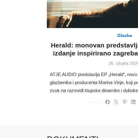
Glazba
Herald: monovan predstavl
izdanje inspirirano zagr
Posted
26. ožujka 202
on
ATJE AUDIO predstavlja EP „Herald“, novo
glazbenika i producenta Marina Vinje, koj
zvuk na razmeđi klupske dinamike i dubok