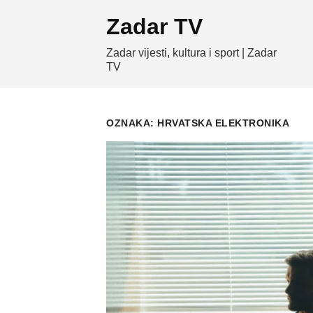
Skip
Zadar TV
to
content
Zadar vijesti, kultura i sport | Zadar
TV
OZNAKA:
HRVATSKA ELEKTRONIKA