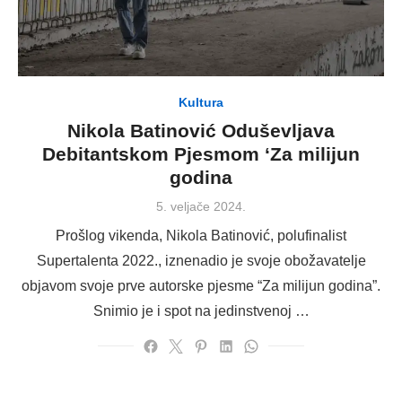
Kultura
Nikola Batinović Oduševljava
Debitantskom Pjesmom ‘Za milijun
godina
Posted
5. veljače 2024.
on
Prošlog vikenda, Nikola Batinović, polufinalist
Supertalenta 2022., iznenadio je svoje obožavatelje
objavom svoje prve autorske pjesme “Za milijun godina”.
Snimio je i spot na jedinstvenoj …