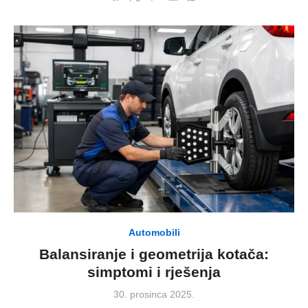
Automobili
Balansiranje i geometrija kotača:
simptomi i rješenja
Posted
30. prosinca 2025.
on