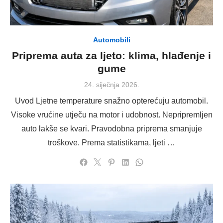
Automobili
Priprema auta za ljeto: klima, hlađenje i
gume
Posted
24. siječnja 2026.
on
Uvod Ljetne temperature snažno opterećuju automobil.
Visoke vrućine utječu na motor i udobnost. Nepripremljen
auto lakše se kvari. Pravodobna priprema smanjuje
troškove. Prema statistikama, ljeti …