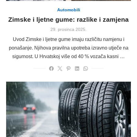
Automobili
Zimske i ljetne gume: razlike i zamjena
Posted
29. prosinca 2025.
on
Uvod Zimske i ljetne gume imaju različitu namjenu i
ponašanje. Njihova pravilna upotreba izravno utječe na
sigurnost. U Hrvatskoj više od 40 % vozača kasni …