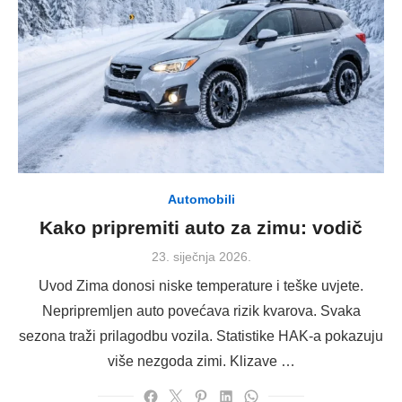
Automobili
Kako pripremiti auto za zimu: vodič
Posted
23. siječnja 2026.
on
Uvod Zima donosi niske temperature i teške uvjete.
Nepripremljen auto povećava rizik kvarova. Svaka
sezona traži prilagodbu vozila. Statistike HAK-a pokazuju
više nezgoda zimi. Klizave …