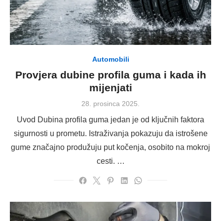
Automobili
Provjera dubine profila guma i kada ih
mijenjati
Posted
28. prosinca 2025.
on
Uvod Dubina profila guma jedan je od ključnih faktora
sigurnosti u prometu. Istraživanja pokazuju da istrošene
gume značajno produžuju put kočenja, osobito na mokroj
cesti. …