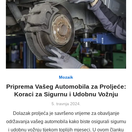
Mozaik
Priprema Vašeg Automobila za Proljeće:
Koraci za Sigurnu i Udobnu Vožnju
Posted
5. travnja 2024.
on
Dolazak proljeća je savršeno vrijeme za obavljanje
održavanja vašeg automobila kako biste osigurali sigurnu
i udobnu vožnju tijekom toplijih mjeseci. U ovom članku