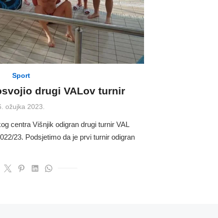
Sport
svojio drugi VALov turnir
Posted
6. ožujka 2023.
on
g centra Višnjik odigran drugi turnir VAL
022/23. Podsjetimo da je prvi turnir odigran