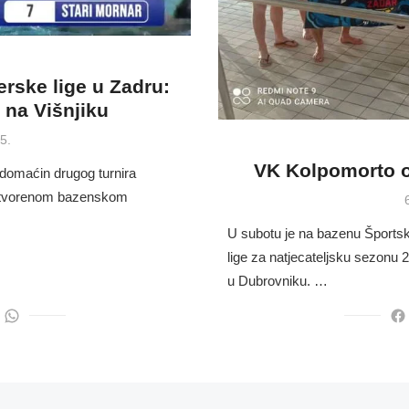
erske lige u Zadru:
 na Višnjiku
5.
VK Kolpomorto o
i domaćin drugog turnira
zatvorenom bazenskom
U subotu je na bazenu Športsko
lige za natjecateljsku sezonu 2
u Dubrovniku. …