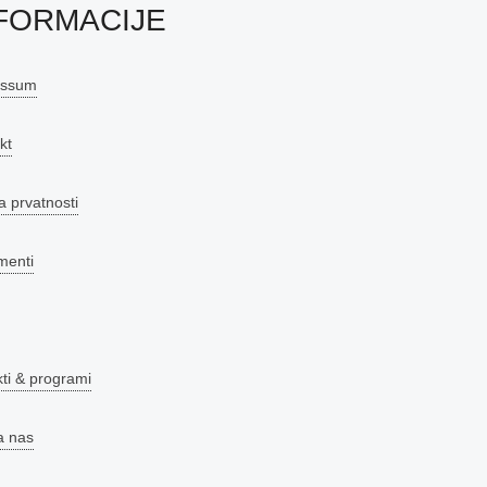
FORMACIJE
essum
kt
a prvatnosti
menti
kti & programi
a nas