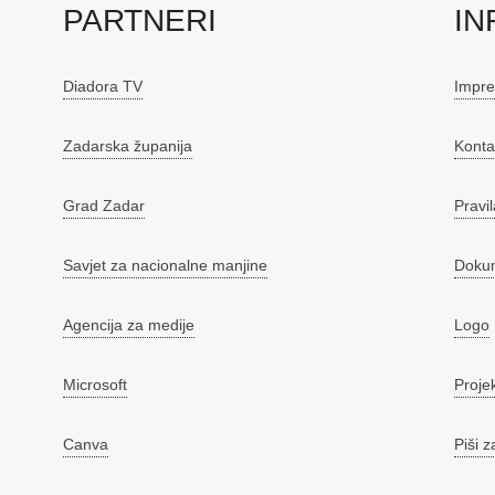
PARTNERI
IN
Diadora TV
Impr
Zadarska županija
Konta
Grad Zadar
Pravil
Savjet za nacionalne manjine
Doku
Agencija za medije
Logo
Microsoft
Proje
Canva
Piši z