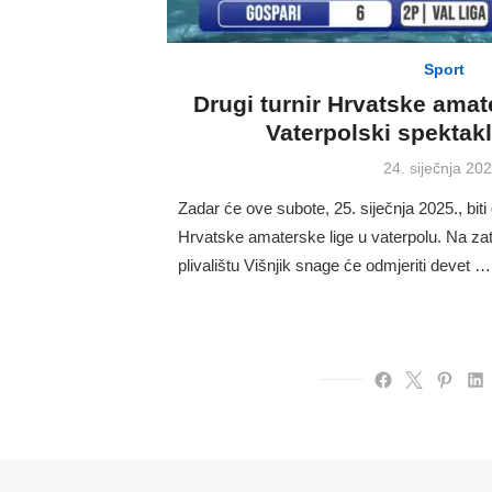
Sport
Drugi turnir Hrvatske amat
Vaterpolski spektakl
Posted
24. siječnja 202
on
Zadar će ove subote, 25. siječnja 2025., bit
Hrvatske amaterske lige u vaterpolu. Na 
plivalištu Višnjik snage će odmjeriti devet …