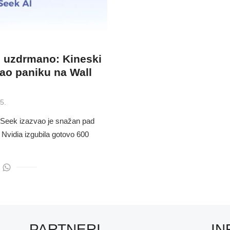
e uzdrmano: Kineski
ao paniku na Wall
5.
pSeek izazvao je snažan pad
 Nvidia izgubila gotovo 600
PARTNERI
IN