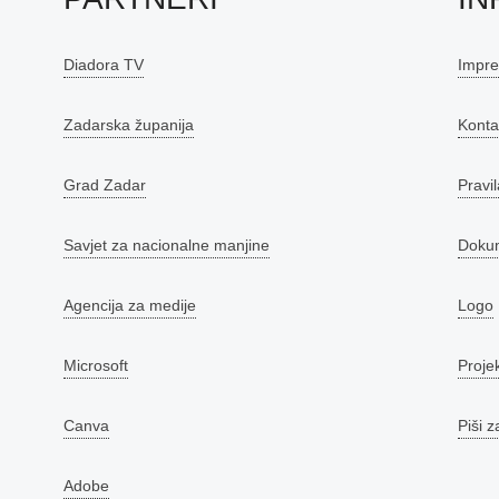
Diadora TV
Impr
Zadarska županija
Konta
Grad Zadar
Pravil
Savjet za nacionalne manjine
Doku
Agencija za medije
Logo
Microsoft
Proje
Canva
Piši z
Adobe