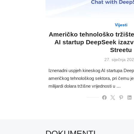
Vijesti
Američko tehnološko tržišt
AI startup DeepSeek izazv
Streetu
Posted
27. siječnja 202
on
Iznenadni uspjeh kineskog AI startupa Dee
američkog tehnološkog sektora, pri čemu je
milijardi dolara tržišne vrijednosti u …
DOKUMENTI