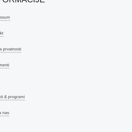
essum
kt
a prvatnosti
menti
kti & programi
a nas