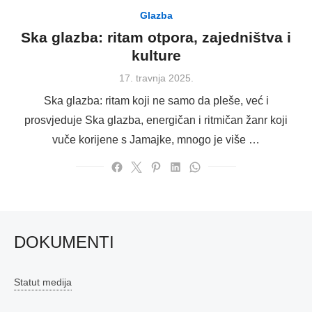
Glazba
Ska glazba: ritam otpora, zajedništva i
kulture
Posted
17. travnja 2025.
on
Ska glazba: ritam koji ne samo da pleše, već i
prosvjeduje Ska glazba, energičan i ritmičan žanr koji
vuče korijene s Jamajke, mnogo je više …
DOKUMENTI
Statut medija