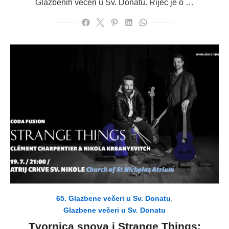
Glazbenih večeri u Sv. Donatu. Riječ je o …
65. Glazbene večeri u Sv. Donatu
,
Glazbene večeri u Sv. Donatu
Tvornica snova i Strange Things: