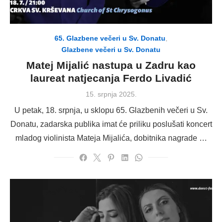
65. Glazbene večeri u Sv. Donatu
,
Glazbene večeri u Sv. Donatu
Matej Mijalić nastupa u Zadru kao
laureat natjecanja Ferdo Livadić
Posted
15. srpnja 2025.
on
U petak, 18. srpnja, u sklopu 65. Glazbenih večeri u Sv.
Donatu, zadarska publika imat će priliku poslušati koncert
mladog violinista Mateja Mijalića, dobitnika nagrade …