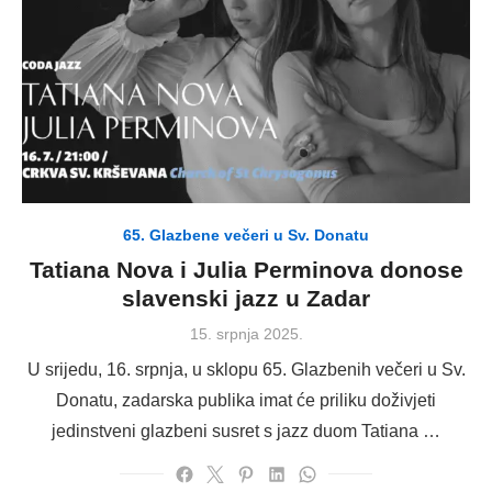
65. Glazbene večeri u Sv. Donatu
Tatiana Nova i Julia Perminova donose
slavenski jazz u Zadar
Posted
15. srpnja 2025.
on
U srijedu, 16. srpnja, u sklopu 65. Glazbenih večeri u Sv.
Donatu, zadarska publika imat će priliku doživjeti
jedinstveni glazbeni susret s jazz duom Tatiana …