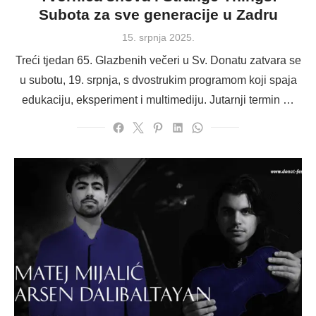
Subota za sve generacije u Zadru
Posted
15. srpnja 2025.
on
Treći tjedan 65. Glazbenih večeri u Sv. Donatu zatvara se
u subotu, 19. srpnja, s dvostrukim programom koji spaja
edukaciju, eksperiment i multimediju. Jutarnji termin …