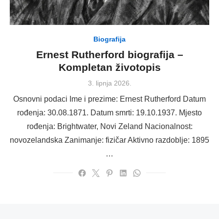
Biografija
Ernest Rutherford biografija –
Kompletan životopis
Posted
3. lipnja 2026.
on
Osnovni podaci Ime i prezime: Ernest Rutherford Datum
rođenja: 30.08.1871. Datum smrti: 19.10.1937. Mjesto
rođenja: Brightwater, Novi Zeland Nacionalnost:
novozelandska Zanimanje: fizičar Aktivno razdoblje: 1895
…