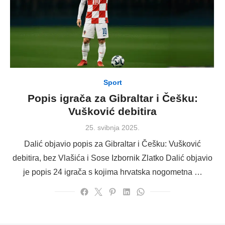
Sport
Popis igrača za Gibraltar i Češku:
Vušković debitira
Posted
25. svibnja 2025.
on
Dalić objavio popis za Gibraltar i Češku: Vušković
debitira, bez Vlašića i Sose Izbornik Zlatko Dalić objavio
je popis 24 igrača s kojima hrvatska nogometna …