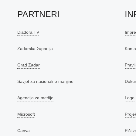
PARTNERI
IN
Diadora TV
Impr
Zadarska županija
Konta
Grad Zadar
Pravil
Savjet za nacionalne manjine
Doku
Agencija za medije
Logo
Microsoft
Proje
Canva
Piši z