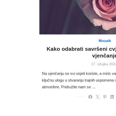
Mozaik
Kako odabrati savršeni cvj
vjenčanj
Posted
17. ožujka 202
on
Na vjenčanju se svi osjeti koriste, a miris 
ključnu ulogu u stvaranju trajnih uspomena 
atmosfere. Pridružite nam se …