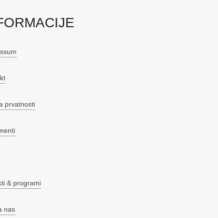
FORMACIJE
essum
kt
a prvatnosti
menti
kti & programi
a nas