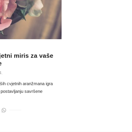
etni miris za vaše
e
4.
vaših cvjetnih aranžmana igra
i postavljanju savršene