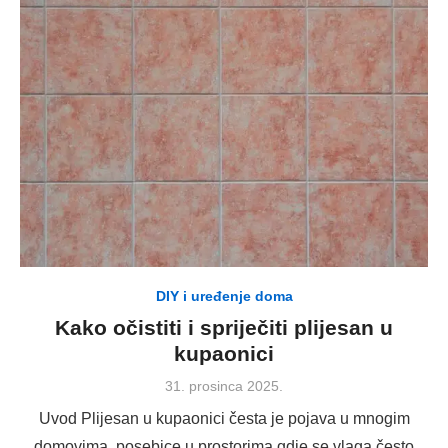
DIY i uređenje doma
Kako očistiti i spriječiti plijesan u
kupaonici
Posted
31. prosinca 2025.
on
Uvod Plijesan u kupaonici česta je pojava u mnogim
domovima, posebice u prostorima gdje se vlaga često