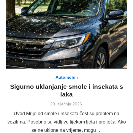
Automobili
Sigurno uklanjanje smole i insekata s
laka
Posted
29. siječnja 2026.
on
Uvod Mrlje od smole i insekata čest su problem na
vozilima. Posebno su vidljive tijekom ljeta i proljeća. Ako
se ne uklone na vrijeme, mogu …