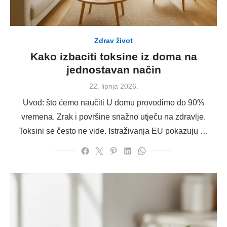
Zdrav život
Kako izbaciti toksine iz doma na
jednostavan način
Posted
22. lipnja 2026.
on
Uvod: što ćemo naučiti U domu provodimo do 90%
vremena. Zrak i površine snažno utječu na zdravlje.
Toksini se često ne vide. Istraživanja EU pokazuju …