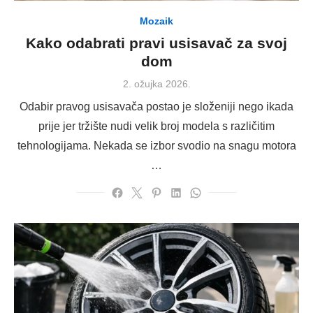
Mozaik
Kako odabrati pravi usisavač za svoj
dom
Posted
2. ožujka 2026.
on
Odabir pravog usisavača postao je složeniji nego ikada
prije jer tržište nudi velik broj modela s različitim
tehnologijama. Nekada se izbor svodio na snagu motora
…