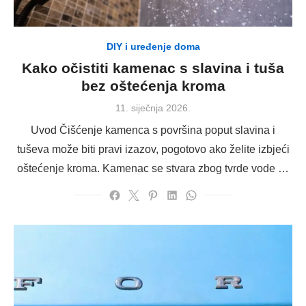
DIY i uređenje doma
Kako očistiti kamenac s slavina i tuša
bez oštećenja kroma
Posted
11. siječnja 2026.
on
Uvod Čišćenje kamenca s površina poput slavina i
tuševa može biti pravi izazov, pogotovo ako želite izbjeći
oštećenje kroma. Kamenac se stvara zbog tvrde vode …