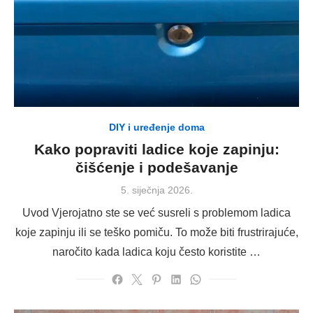
DIY i uređenje doma
Kako popraviti ladice koje zapinju:
čišćenje i podešavanje
Posted
5. siječnja 2026.
on
Uvod Vjerojatno ste se već susreli s problemom ladica
koje zapinju ili se teško pomiču. To može biti frustrirajuće,
naročito kada ladica koju često koristite …