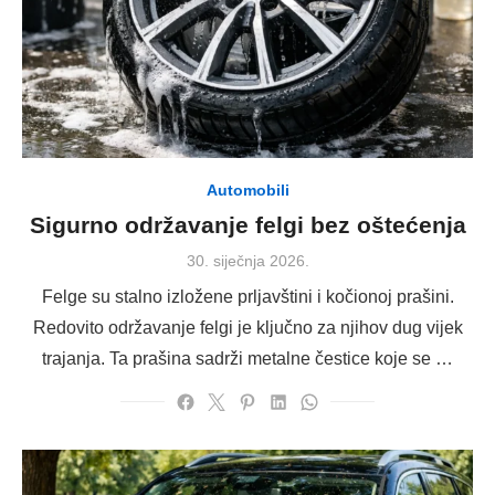
Automobili
Sigurno održavanje felgi bez oštećenja
Posted
30. siječnja 2026.
on
Felge su stalno izložene prljavštini i kočionoj prašini.
Redovito održavanje felgi je ključno za njihov dug vijek
trajanja. Ta prašina sadrži metalne čestice koje se …