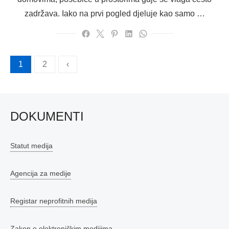
zadržava. Iako na prvi pogled djeluje kao samo …
Brojevi
1
2
‹
stranica
objava
DOKUMENTI
Statut medija
Agencija za medije
Registar neprofitnih medija
Zakon o elektroničkim medijima