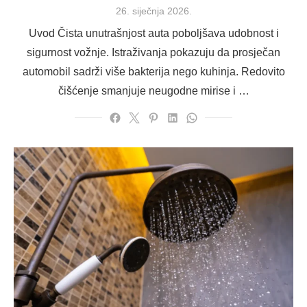
Posted
26. siječnja 2026.
on
Uvod Čista unutrašnjost auta poboljšava udobnost i
sigurnost vožnje. Istraživanja pokazuju da prosječan
automobil sadrži više bakterija nego kuhinja. Redovito
čišćenje smanjuje neugodne mirise i …