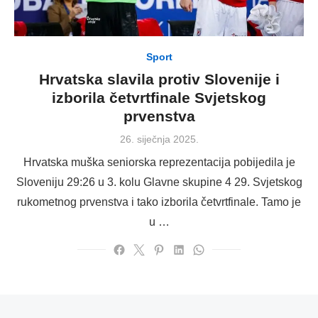
Sport
Hrvatska slavila protiv Slovenije i
izborila četvrtfinale Svjetskog
prvenstva
Posted
26. siječnja 2025.
on
Hrvatska muška seniorska reprezentacija pobijedila je
Sloveniju 29:26 u 3. kolu Glavne skupine 4 29. Svjetskog
rukometnog prvenstva i tako izborila četvrtfinale. Tamo je
u …