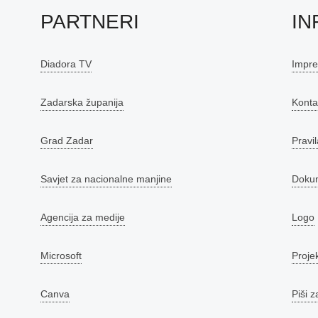
PARTNERI
IN
Diadora TV
Impr
Zadarska županija
Konta
Grad Zadar
Pravil
Savjet za nacionalne manjine
Doku
Agencija za medije
Logo
Microsoft
Proje
Canva
Piši z