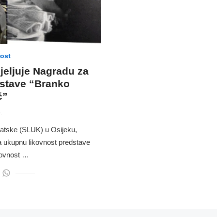
nost
jeljuje Nagradu za
dstave “Branko
ć”
.
rvatske (SLUK) u Osijeku,
a ukupnu likovnost predstave
kovnost …