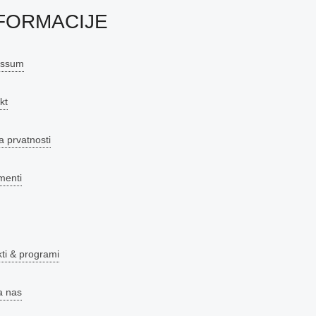
FORMACIJE
essum
kt
a prvatnosti
menti
kti & programi
a nas