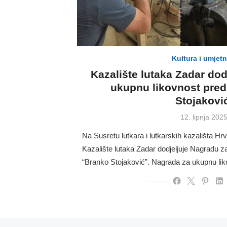
Kultura i umjet
Kazalište lutaka Zadar dod
ukupnu likovnost pre
Stojakovi
Posted
12. lipnja 2025
on
Na Susretu lutkara i lutkarskih kazališta H
Kazalište lutaka Zadar dodjeljuje Nagradu z
“Branko Stojaković”. Nagrada za ukupnu li