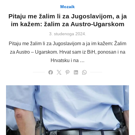
Mozaik
Pitaju me žalim li za Jugoslavijom, a ja
im kažem: žalim za Austro-Ugarskom
Posted
3. studenoga 2024.
on
Pitaju me žalim li za Jugoslavijom a ja im kažem: Žalim
za Austro – Ugarskom. Hrvat sam iz BiH, ponosan i na
Hrvatsku i na …