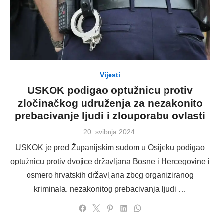
Vijesti
USKOK podigao optužnicu protiv
zločinačkog udruženja za nezakonito
prebacivanje ljudi i zlouporabu ovlasti
Posted
20. svibnja 2024.
on
USKOK je pred Županijskim sudom u Osijeku podigao
optužnicu protiv dvojice državljana Bosne i Hercegovine i
osmero hrvatskih državljana zbog organiziranog
kriminala, nezakonitog prebacivanja ljudi …