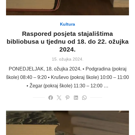
Kultura
Raspored posjeta stajalištima
bibliobusa u tjednu od 18. do 22. ožujka
2024.
Posted
15. ožujka 2024.
on
PONEDJELJAK, 18. ožujka 2024. • Podgradina (pokraj
škole) 08:40 – 9:20 • Kruševo (pokraj škole) 10:00 – 11:00
• Žegar (pokraj škole) 11:30 – 12:00 …