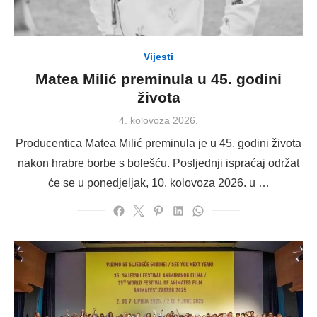
Vijesti
Matea Milić preminula u 45. godini
života
Posted
4. kolovoza 2026.
on
Producentica Matea Milić preminula je u 45. godini života
nakon hrabre borbe s bolešću. Posljednji ispraćaj održat
će se u ponedjeljak, 10. kolovoza 2026. u …