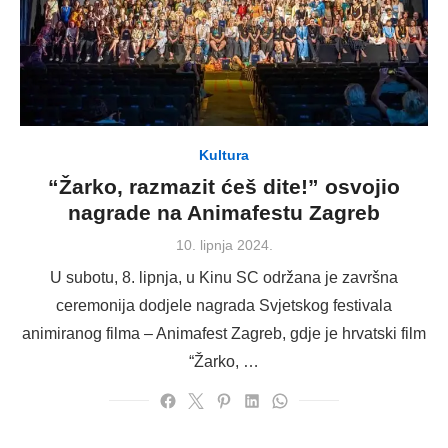
Kultura
“Žarko, razmazit ćeš dite!” osvojio
nagrade na Animafestu Zagreb
Posted
10. lipnja 2024.
on
U subotu, 8. lipnja, u Kinu SC održana je završna
ceremonija dodjele nagrada Svjetskog festivala
animiranog filma – Animafest Zagreb, gdje je hrvatski film
“Žarko, …