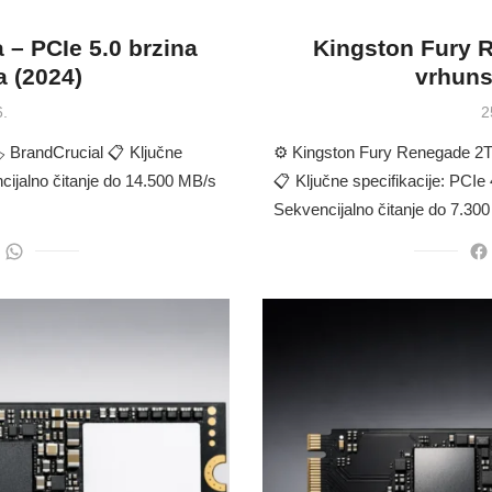
 – PCIe 5.0 brzina
Kingston Fury R
 (2024)
vrhuns
P
6.
2
o
 BrandCrucial 📋 Ključne
⚙️ Kingston Fury Renegade 2T
cijalno čitanje do 14.500 MB/s
📋 Ključne specifikacije: PCI
Sekvencijalno čitanje do 7.30