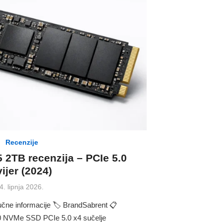
Recenzije
 2TB recenzija – PCIe 5.0
vijer (2024)
Posted
4. lipnja 2026.
on
učne informacije 🏷 BrandSabrent 📋
280 NVMe SSD PCIe 5.0 x4 sučelje