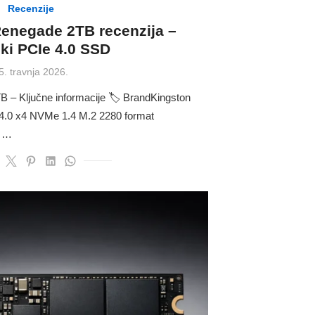
Recenzije
enegade 2TB recenzija –
ki PCIe 4.0 SSD
osted
5. travnja 2026.
n
B – Ključne informacije 🏷 BrandKingston
e 4.0 x4 NVMe 1.4 M.2 2280 format
0 …