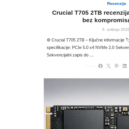
Recenzije
Crucial T705 2TB recenzija
bez kompromisa
Posted
5. svibnja 202
on
⚙️ Crucial T705 2TB – Ključne informacije 
specifikacije: PCIe 5.0 x4 NVMe 2.0 Sekven
Sekvencijalni zapis do …