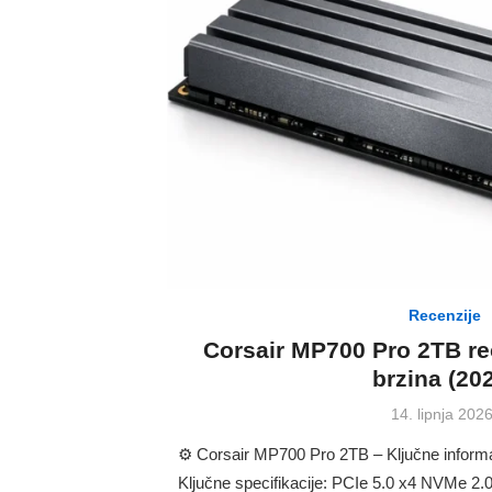
Recenzije
Corsair MP700 Pro 2TB rec
brzina (20
Posted
14. lipnja 2026
on
⚙️ Corsair MP700 Pro 2TB – Ključne inform
Ključne specifikacije: PCIe 5.0 x4 NVMe 2.