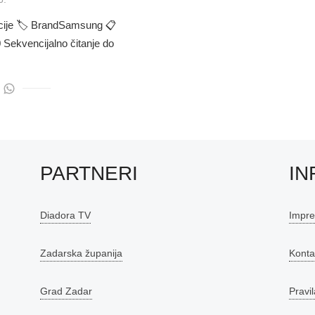
acije 🏷 BrandSamsung 📋
 Sekvencijalno čitanje do
PARTNERI
IN
Diadora TV
Impr
Zadarska županija
Konta
Grad Zadar
Pravil