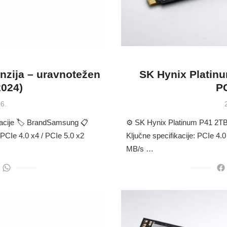
zija – uravnotežen
SK Hynix Platinu
024)
PC
6.
acije 🏷 BrandSamsung 📋
⚙️ SK Hynix Platinum P41 2TB
PCIe 4.0 x4 / PCIe 5.0 x2
Ključne specifikacije: PCIe 4.
MB/s …