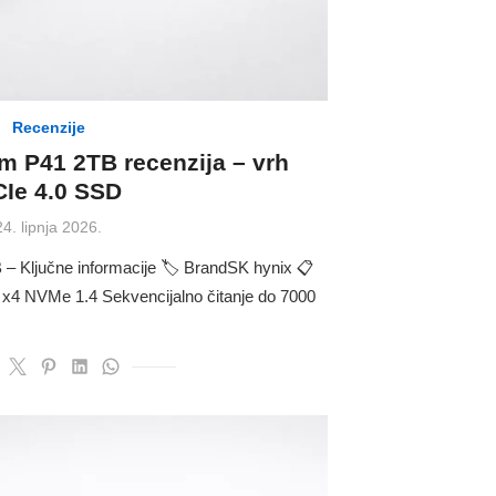
Recenzije
m P41 2TB recenzija – vrh
Ie 4.0 SSD
Posted
24. lipnja 2026.
on
 – Ključne informacije 🏷 BrandSK hynix 📋
0 x4 NVMe 1.4 Sekvencijalno čitanje do 7000