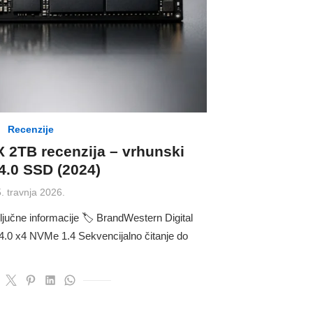
Recenzije
2TB recenzija – vrhunski
4.0 SSD (2024)
Posted
5. travnja 2026.
on
učne informacije 🏷 BrandWestern Digital
 4.0 x4 NVMe 1.4 Sekvencijalno čitanje do