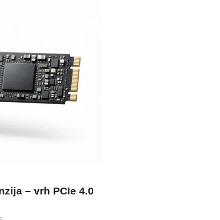
ija – vrh PCIe 4.0
6.