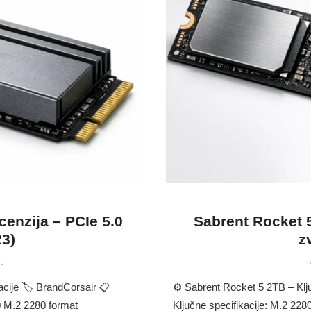
enzija – PCIe 5.0
Sabrent Rocket 5
23)
z
.
acije 🏷 BrandCorsair 📋
⚙️ Sabrent Rocket 5 2TB – Klj
0 M.2 2280 format
Ključne specifikacije: M.2 2