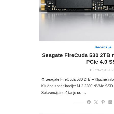
Recenzije
Seagate FireCuda 530 2TB r
PCIe 4.0 
Posted
15. travnja 202
on
⚙️ Seagate FireCuda 530 2TB – Ključne inf
Ključne specifikacije: M.2 2280 NVMe SSD
Sekvencijalno čitanje do …