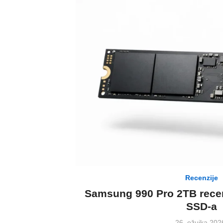
Recenzije
Samsung 990 Pro 2TB recenz
SSD-a
Posted
26. ožujka 202