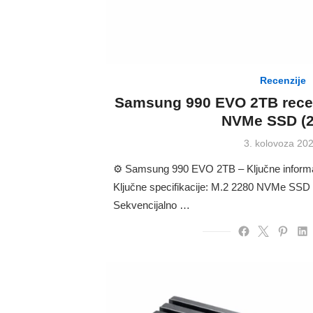
Recenzije
Samsung 990 EVO 2TB recen
NVMe SSD (2
Posted
3. kolovoza 202
on
⚙️ Samsung 990 EVO 2TB – Ključne inform
Ključne specifikacije: M.2 2280 NVMe SSD 
Sekvencijalno …