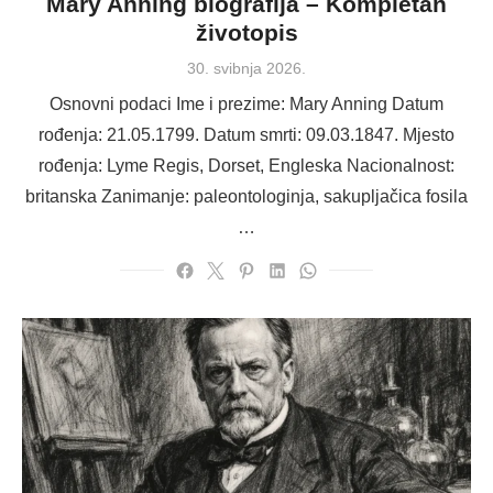
Mary Anning biografija – Kompletan
životopis
Posted
30. svibnja 2026.
on
Osnovni podaci Ime i prezime: Mary Anning Datum
rođenja: 21.05.1799. Datum smrti: 09.03.1847. Mjesto
rođenja: Lyme Regis, Dorset, Engleska Nacionalnost:
britanska Zanimanje: paleontologinja, sakupljačica fosila
…