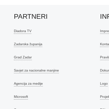
PARTNERI
IN
Diadora TV
Impr
Zadarska županija
Konta
Grad Zadar
Pravil
Savjet za nacionalne manjine
Doku
Agencija za medije
Logo
Microsoft
Proje