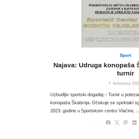
Sport
Najava: Udruga konopaša Š
turnir
Posted
7. kolovoza 202
on
Uzbudljiv sportski događaj – Turnir u potez
konopaša Škabrnja. Očekuje se spektakl sp
2023. godine u Sportskom centru Vlačine, 