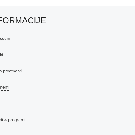
FORMACIJE
essum
kt
a prvatnosti
menti
kti & programi