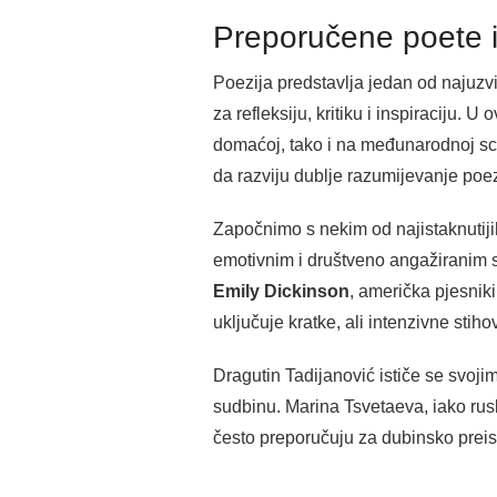
Preporučene poete i 
Poezija predstavlja jedan od najuzv
za refleksiju, kritiku i inspiraciju. 
domaćoj, tako i na međunarodnoj scen
da razviju dublje razumijevanje poez
Započnimo s nekim od najistaknutij
emotivnim i društveno angažiranim st
Emily Dickinson
, američka pjesniki
uključuje kratke, ali intenzivne stiho
Dragutin Tadijanović ističe se svojim
sudbinu. Marina Tsvetaeva, iako rusk
često preporučuju za dubinsko preis