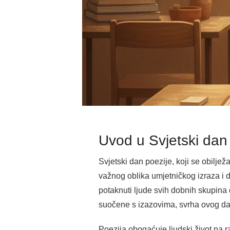
Uvod u Svjetski dan
Svjetski dan poezije, koji se obilj
važnog oblika umjetničkog izraza i d
potaknuti ljude svih dobnih skupina
suočene s izazovima, svrha ovog dana
Poezija obogaćuje ljudski život na 