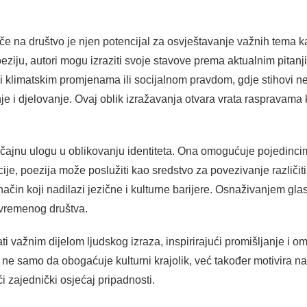
če na društvo je njen potencijal za osvještavanje važnih tema kao
eziju, autori mogu izraziti svoje stavove prema aktualnim pitanji
vi klimatskim promjenama ili socijalnom pravdom, gdje stihovi 
anje i djelovanje. Ovaj oblik izražavanja otvara vrata raspravama
čajnu ulogu u oblikovanju identiteta. Ona omogućuje pojedincima 
je, poezija može poslužiti kao sredstvo za povezivanje različitih
ačin koji nadilazi jezične i kulturne barijere. Osnaživanjem gla
uvremenog društva.
i važnim dijelom ljudskog izraza, inspirirajući promišljanje i 
 ne samo da obogaćuje kulturni krajolik, već također motivira n
ći zajednički osjećaj pripadnosti.