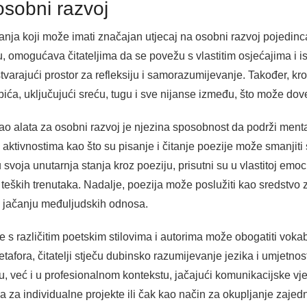
osobni razvoj
anja koji može imati značajan utjecaj na osobni razvoj pojedinc
ju, omogućava čitateljima da se povežu s vlastitim osjećajima i is
stvarajući prostor za refleksiju i samorazumijevanje. Također, kr
bića, uključujući sreću, tugu i sve nijanse između, što može do
o alata za osobni razvoj je njezina sposobnost da podrži mental
ktivnostima kao što su pisanje i čitanje poezije može smanjiti 
 svoja unutarnja stanja kroz poeziju, prisutni su u vlastitoj emo
 teških trenutaka. Nadalje, poezija može poslužiti kao sredstvo 
u jačanju međuljudskih odnosa.
s različitim poetskim stilovima i autorima može obogatiti vokabul
 metafora, čitatelji stječu dubinsko razumijevanje jezika i umjet
, već i u profesionalnom kontekstu, jačajući komunikacijske vje
ja za individualne projekte ili čak kao način za okupljanje zajed