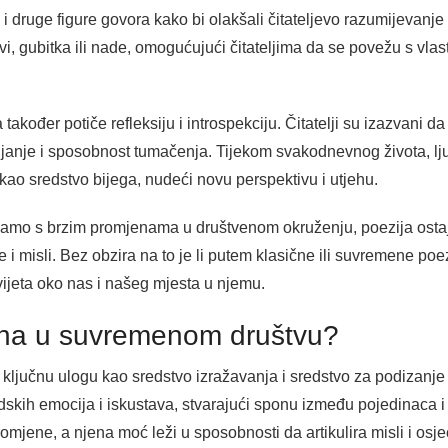
i druge figure govora kako bi olakšali čitateljevo razumijevanje 
, gubitka ili nade, omogućujući čitateljima da se povežu s vlast
akođer potiče refleksiju i introspekciju. Čitatelji su izazvani d
mišljanje i sposobnost tumačenja. Tijekom svakodnevnog života, lj
kao sredstvo bijega, nudeći novu perspektivu i utjehu.
vamo s brzim promjenama u društvenom okruženju, poezija osta
i misli. Bez obzira na to je li putem klasične ili suvremene poe
ijeta oko nas i našeg mjesta u njemu.
ažna u suvremenom društvu?
ključnu ulogu kao sredstvo izražavanja i sredstvo za podizanj
udskih emocija i iskustava, stvarajući sponu između pojedinaca i 
mjene, a njena moć leži u sposobnosti da artikulira misli i osje