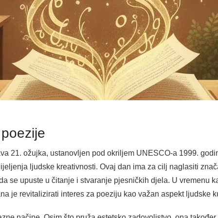
 poezije
ežava 21. ožujka, ustanovljen pod okriljem UNESCO-a 1999. godi
ijeljenja ljudske kreativnosti. Ovaj dan ima za cilj naglasiti zn
 da se upuste u čitanje i stvaranje pjesničkih djela. U vremenu
 je revitalizirati interes za poeziju kao važan aspekt ljudske ku
razne načine. Osim što pruža estetsko zadovoljstvo, ona takođ