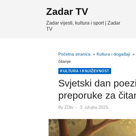
Skip
Zadar TV
to
content
Zadar vijesti, kultura i sport | Zadar
TV
Početna stranica
»
Kultura i događaji
»
čitanje
KULTURA I KNJIŽEVNOST
Svjetski dan poez
preporuke za čita
Posted
By
ZDtv
3. ožujka 2025.
on