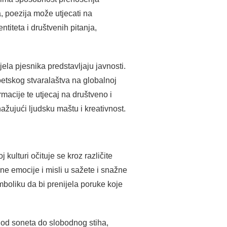
a, poezija može utjecati na
entiteta i društvenih pitanja,
ela pjesnika predstavljaju javnosti.
poetskog stvaralaštva na globalnoj
macije te utjecaj na društveno i
ažujući ljudsku maštu i kreativnost.
kulturi očituje se kroz različite
e emocije i misli u sažete i snažne
imboliku da bi prenijela poruke koje
, od soneta do slobodnog stiha,