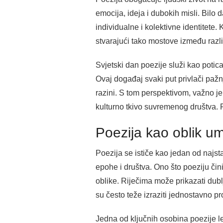
emocija, ideja i dubokih misli. Bilo
individualne i kolektivne identitete. 
stvarajući tako mostove između različ
Svjetski dan poezije služi kao potica
Ovaj događaj svaki put privlači pažnj
razini. S tom perspektivom, važno je
kulturno tkivo suvremenog društva. Po
Poezija kao oblik um
Poezija se ističe kao jedan od najsta
epohe i društva. Ono što poeziju či
oblike. Riječima može prikazati dublj
su često teže izraziti jednostavno p
Jedna od ključnih osobina poezije le