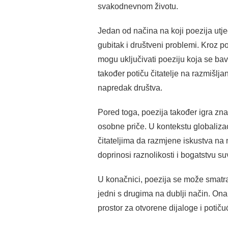
svakodnevnom životu.
Jedan od načina na koji poezija utje
gubitak i društveni problemi. Kroz po
mogu uključivati poeziju koja se ba
također potiču čitatelje na razmišlj
napredak društva.
Pored toga, poezija također igra zna
osobne priče. U kontekstu globalizaci
čitateljima da razmjene iskustva na n
doprinosi raznolikosti i bogatstvu s
U konačnici, poezija se može smatrat
jedni s drugima na dublji način. Ona
prostor za otvorene dijaloge i potiču