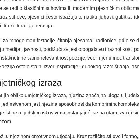
 da se radi o klasičnim stihovima ili modernim pjesničkim oblicim
Kroz stihove, pjesnici često istražuju tematiku ljubavi, gubitka, id
itih kultura i generacija.
j za mnoge manifestacije, čitanja pjesama i radionice, gdje se dj
u medija i javnosti, podižući svijest o bogatstvu i raznolikosti 
 istaknuti ne samo relevantnost poezije, već i njenu moć transfor
ezija ostaje stalni izvor inspiracije i dubokog razmišljanja, osn
jetničkog izraza
rijih oblika umjetničkog izraza, njezina značajna uloga u ljudskoj 
ni jedinstvenom jest njezina sposobnost da komprimira kompleksn
e istine o ljudskim iskustvima, oslanjajući se na ritam, zvuk i s
rozom.
ži u njezinom emotivnom utjecaju. Kroz različite stilove i forme