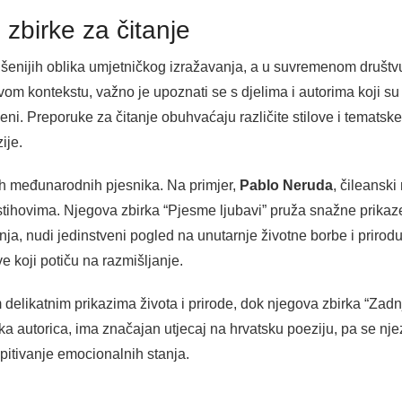
zbirke za čitanje
išenijih oblika umjetničkog izražavanja, a u suvremenom društ
U ovom kontekstu, važno je upoznati se s djelima i autorima koji s
i. Preporuke za čitanje obuhvaćaju različite stilove i tematske
ije.
ih međunarodnih pjesnika. Na primjer,
Pablo Neruda
, čileanski
ihovima. Njegova zbirka “Pjesme ljubavi” pruža snažne prikaze l
nja, nudi jedinstveni pogled na unutarnje životne borbe i prirodu
ve koji potiču na razmišljanje.
 delikatnim prikazima života i prirode, dok njegova zbirka “Zadnj
a autorica, ima značajan utjecaj na hrvatsku poeziju, pa se nje
pitivanje emocionalnih stanja.