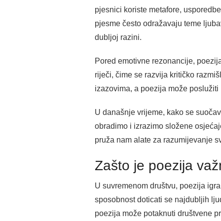
pjesnici koriste metafore, usporedbe 
pjesme često odražavaju teme ljubavi
dubljoj razini.
Pored emotivne rezonancije, poezija t
riječi, čime se razvija kritičko raz
izazovima, a poezija može poslužiti 
U današnje vrijeme, kako se suoča
obradimo i izrazimo složene osjećaje 
pruža nam alate za razumijevanje sv
Zašto je poezija v
U suvremenom društvu, poezija igra 
sposobnost doticati se najdubljih lj
poezija može potaknuti društvene pro