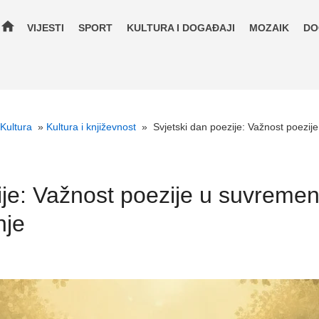
home
VIJESTI
SPORT
KULTURA I DOGAĐAJI
MOZAIK
DO
Kultura
»
Kultura i književnost
»
Svjetski dan poezije: Važnost poezi
ije: Važnost poezije u suvreme
nje