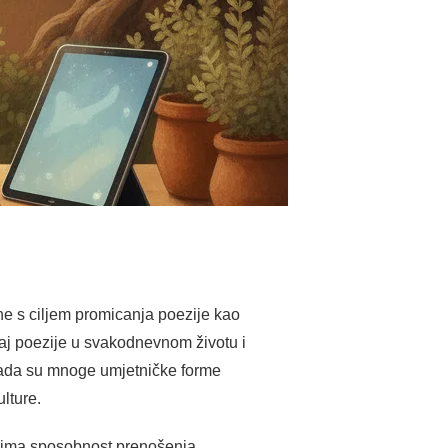
ne s ciljem promicanja poezije kao
ačaj poezije u svakodnevnom životu i
 kada su mnoge umjetničke forme
lture.
er ima sposobnost prenošenja