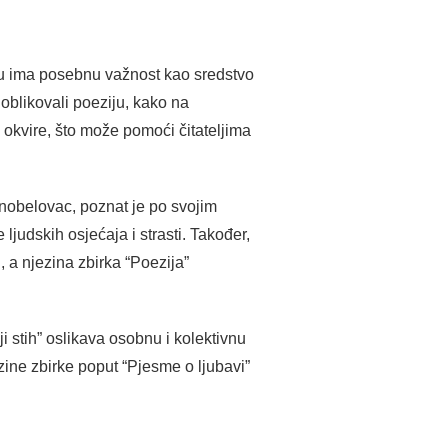
vu ima posebnu važnost kao sredstvo
u oblikovali poeziju, kako na
 okvire, što može pomoći čitateljima
 nobelovac, poznat je po svojim
judskih osjećaja i strasti. Također,
, a njezina zbirka “Poezija”
i stih” oslikava osobnu i kolektivnu
zine zbirke poput “Pjesme o ljubavi”