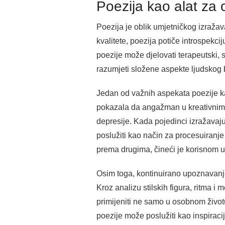
Poezija kao alat za 
Poezija je oblik umjetničkog izražav
kvalitete, poezija potiče introspekci
poezije može djelovati terapeutski, 
razumjeti složene aspekte ljudskog 
Jedan od važnih aspekata poezije ka
pokazala da angažman u kreativnim a
depresije. Kada pojedinci izražavaju
poslužiti kao način za procesuiranje
prema drugima, čineći je korisnom 
Osim toga, kontinuirano upoznavanje 
Kroz analizu stilskih figura, ritma i
primijeniti ne samo u osobnom životu
poezije može poslužiti kao inspiraci