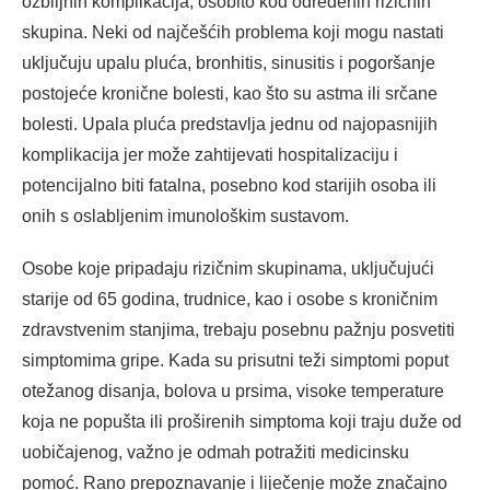
ozbiljnih komplikacija, osobito kod određenih rizičnih
skupina. Neki od najčešćih problema koji mogu nastati
uključuju upalu pluća, bronhitis, sinusitis i pogoršanje
postojeće kronične bolesti, kao što su astma ili srčane
bolesti. Upala pluća predstavlja jednu od najopasnijih
komplikacija jer može zahtijevati hospitalizaciju i
potencijalno biti fatalna, posebno kod starijih osoba ili
onih s oslabljenim imunološkim sustavom.
Osobe koje pripadaju rizičnim skupinama, uključujući
starije od 65 godina, trudnice, kao i osobe s kroničnim
zdravstvenim stanjima, trebaju posebnu pažnju posvetiti
simptomima gripe. Kada su prisutni teži simptomi poput
otežanog disanja, bolova u prsima, visoke temperature
koja ne popušta ili proširenih simptoma koji traju duže od
uobičajenog, važno je odmah potražiti medicinsku
pomoć. Rano prepoznavanje i liječenje može značajno