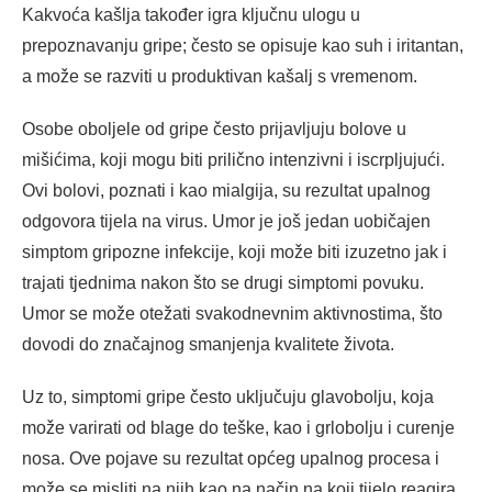
Kakvoća kašlja također igra ključnu ulogu u
prepoznavanju gripe; često se opisuje kao suh i iritantan,
a može se razviti u produktivan kašalj s vremenom.
Osobe oboljele od gripe često prijavljuju bolove u
mišićima, koji mogu biti prilično intenzivni i iscrpljujući.
Ovi bolovi, poznati i kao mialgija, su rezultat upalnog
odgovora tijela na virus. Umor je još jedan uobičajen
simptom gripozne infekcije, koji može biti izuzetno jak i
trajati tjednima nakon što se drugi simptomi povuku.
Umor se može otežati svakodnevnim aktivnostima, što
dovodi do značajnog smanjenja kvalitete života.
Uz to, simptomi gripe često uključuju glavobolju, koja
može varirati od blage do teške, kao i grlobolju i curenje
nosa. Ove pojave su rezultat općeg upalnog procesa i
može se misliti na njih kao na način na koji tijelo reagira