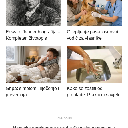
Edward Jenner biografija –
Cijepljenje pasa: osnovni
Kompletan životopis
vodič za vlasnike
Gripa: simptomi, liječenje i
Kako se zaštiti od
prevencija
prehlade: Praktični savjeti
Navigacija
Previous
objava
Previous