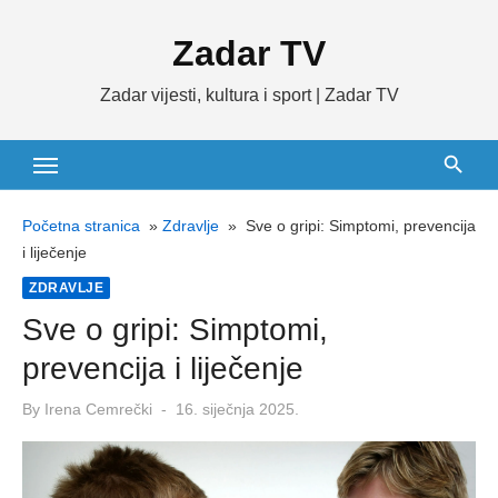
Skip
Zadar TV
to
content
Zadar vijesti, kultura i sport | Zadar TV
Početna stranica
»
Zdravlje
»
Sve o gripi: Simptomi, prevencija
i liječenje
ZDRAVLJE
Sve o gripi: Simptomi,
prevencija i liječenje
Posted
By
Irena Cemrečki
16. siječnja 2025.
on