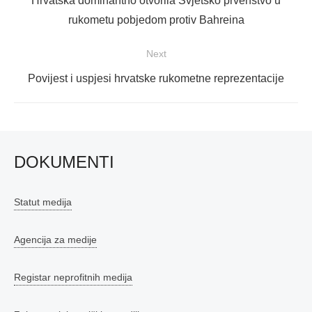
Hrvatska dominantno otvorila Svjetsko prvenstvo u
post:
rukometu pobjedom protiv Bahreina
Next
Next
Povijest i uspjesi hrvatske rukometne reprezentacije
post:
DOKUMENTI
Statut medija
Agencija za medije
Registar neprofitnih medija