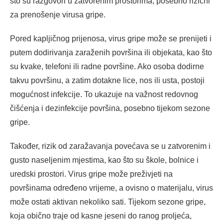
što su razgovori u zatvorenim prostorima, posebno rizični
za prenošenje virusa gripe.
Pored kapljičnog prijenosa, virus gripe može se prenijeti i
putem dodirivanja zaraženih površina ili objekata, kao što
su kvake, telefoni ili radne površine. Ako osoba dodirne
takvu površinu, a zatim dotakne lice, nos ili usta, postoji
mogućnost infekcije. To ukazuje na važnost redovnog
čišćenja i dezinfekcije površina, posebno tijekom sezone
gripe.
Također, rizik od zaražavanja povećava se u zatvorenim i
gusto naseljenim mjestima, kao što su škole, bolnice i
uredski prostori. Virus gripe može preživjeti na
površinama određeno vrijeme, a ovisno o materijalu, virus
može ostati aktivan nekoliko sati. Tijekom sezone gripe,
koja obično traje od kasne jeseni do ranog proljeća,