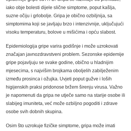
iako obje bolesti dijele slične simptome, poput kašlja,
suzne očiju i grlobolje. Gripa je obično ozbiljnija, sa
simptomima koji se javljaju brzo i intenzivnije, uključujući
visoku temperaturu, bolove u mišićima i opću slabost.
Epidemiologija gripe varira godišnje i može uzrokovati
značajan javnozdravstveni problem. Sezonske epidemije
gripe pojavljuju se svake godine, obično u hladnijim
mjesecima, s najvišim brojkama oboljelih zabilježenim
između prosinca i ožujka. Uvjeti poput gužve i loših
higijenskih praksi pridonose bržem širenju virusa. Važno
je napomenuti da gripa ne utječe samo na starije osobe ili
slabijeg imuniteta, već može ozbiljno pogoditi i zdrave
osobe svih dobnih skupina.
Osim što uzrokuje fizičke simptome, gripa može imati