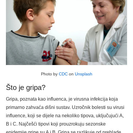
Photo by
CDC
on
Unsplash
Što je gripa?
Gripa, poznata kao influenca, je virusna infekcija koja
primarno zahvaća dišni sustav. Uzročnik bolesti su virusi
influence, koji se dijele na nekoliko tipova, uključujući A,
B i C. Najčešći tipovi koji prouzrokuju sezonske
epidemije gripe su A i B. Gripa se razlikuje od prehlade,