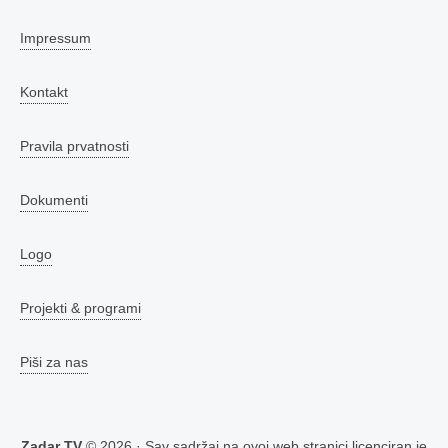
Impressum
Kontakt
Pravila prvatnosti
Dokumenti
Logo
Projekti & programi
Piši za nas
Zadar TV
© 2026 · Sav sadržaj na ovoj web stranici licenciran je