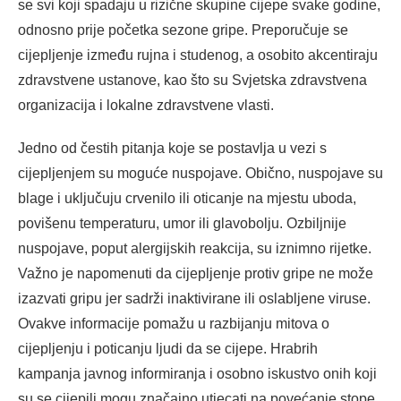
se svi koji spadaju u rizične skupine cijepe svake godine,
odnosno prije početka sezone gripe. Preporučuje se
cijepljenje između rujna i studenog, a osobito akcentiraju
zdravstvene ustanove, kao što su Svjetska zdravstvena
organizacija i lokalne zdravstvene vlasti.
Jedno od čestih pitanja koje se postavlja u vezi s
cijepljenjem su moguće nuspojave. Obično, nuspojave su
blage i uključuju crvenilo ili oticanje na mjestu uboda,
povišenu temperaturu, umor ili glavobolju. Ozbiljnije
nuspojave, poput alergijskih reakcija, su iznimno rijetke.
Važno je napomenuti da cijepljenje protiv gripe ne može
izazvati gripu jer sadrži inaktivirane ili oslabljene viruse.
Ovakve informacije pomažu u razbijanju mitova o
cijepljenju i poticanju ljudi da se cijepe. Hrabrih
kampanja javnog informiranja i osobno iskustvo onih koji
su se cijepili mogu značajno utjecati na povećanje stope