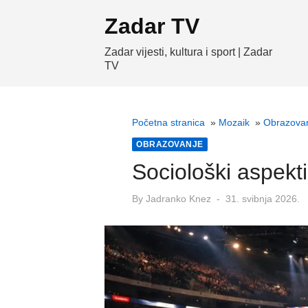
Skip
Zadar TV
to
content
Zadar vijesti, kultura i sport | Zadar
TV
Početna stranica
»
Mozaik
»
Obrazova
OBRAZOVANJE
Sociološki aspekt
Posted
By
Jadranko Knez
31. svibnja 2026.
on