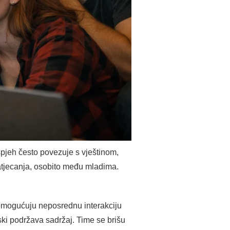
spjeh često povezuje s vještinom,
natjecanja, osobito među mladima.
 omogućuju neposrednu interakciju
jski podržava sadržaj. Time se brišu