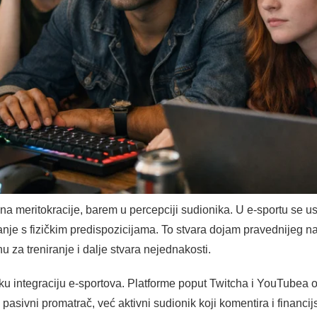
na meritokracije, barem u percepciji sudionika. U e-sportu se u
anje s fizičkim predispozicijama. To stvara dojam pravednijeg 
u za treniranje i dalje stvara nejednakosti.
ku integraciju e-sportova. Platforme poput Twitcha i YouTubea
 pasivni promatrač, već aktivni sudionik koji komentira i financi