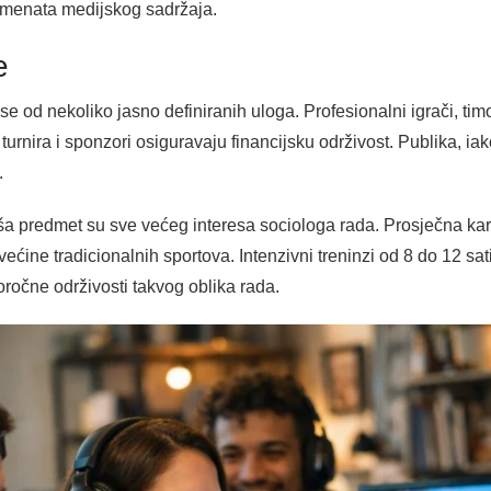
umenata medijskog sadržaja.
e
e od nekoliko jasno definiranih uloga. Profesionalni igrači, timovi
 turnira i sponzori osiguravaju financijsku održivost. Publika, 
.
ša predmet su sve većeg interesa sociologa rada. Prosječna kari
većine tradicionalnih sportova. Intenzivni treninzi od 8 do 12 sa
oročne održivosti takvog oblika rada.