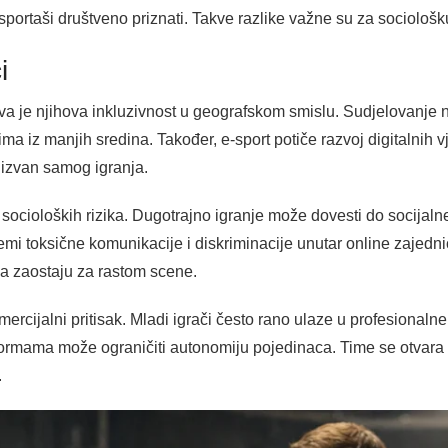
-sportaši društveno priznati. Takve razlike važne su za sociološ
i
va je njihova inkluzivnost u geografskom smislu. Sudjelovanje n
ma iz manjih sredina. Također, e-sport potiče razvoj digitalnih v
 izvan samog igranja.
z socioloških rizika. Dugotrajno igranje može dovesti do socijaln
emi toksične komunikacije i diskriminacije unutar online zajedni
ja zaostaju za rastom scene.
rcijalni pritisak. Mladi igrači često rano ulaze u profesionalne
formama može ograničiti autonomiju pojedinaca. Time se otvara 
.