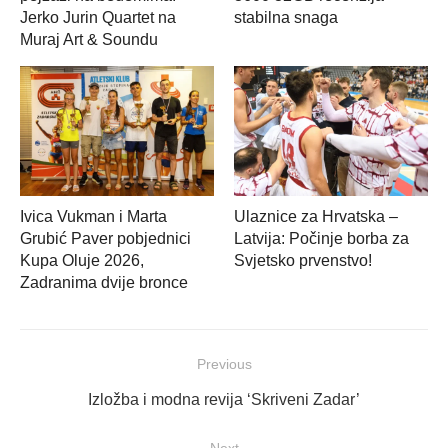
Jerko Jurin Quartet na
stabilna snaga
Muraj Art & Soundu
Ivica Vukman i Marta
Ulaznice za Hrvatska –
Grubić Paver pobjednici
Latvija: Počinje borba za
Kupa Oluje 2026,
Svjetsko prvenstvo!
Zadranima dvije bronce
Navigacija
Previous
objava
Previous
Izložba i modna revija ‘Skriveni Zadar’
post:
Next