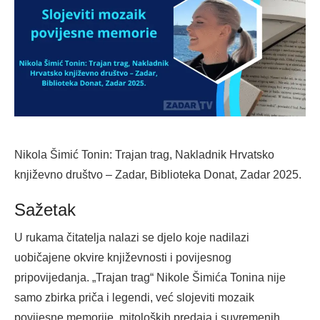
Nikola Šimić Tonin: Trajan trag, Nakladnik Hrvatsko
književno društvo – Zadar, Biblioteka Donat, Zadar 2025.
Sažetak
U rukama čitatelja nalazi se djelo koje nadilazi
uobičajene okvire književnosti i povijesnog
pripovijedanja. „Trajan trag“ Nikole Šimića Tonina nije
samo zbirka priča i legendi, već slojeviti mozaik
povijesne memorije, mitoloških predaja i suvremenih