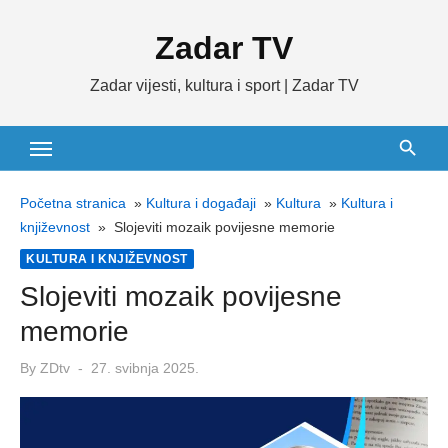
Skip
Zadar TV
to
content
Zadar vijesti, kultura i sport | Zadar TV
Početna stranica
»
Kultura i događaji
»
Kultura
»
Kultura i
književnost
»
Slojeviti mozaik povijesne memorie
KULTURA I KNJIŽEVNOST
Slojeviti mozaik povijesne
memorie
Posted
By
ZDtv
27. svibnja 2025.
on