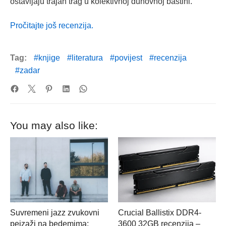
ostavljaju trajan trag u kolektivnoj duhovnoj baštini.
Pročitajte još recenzija.
Tag:
knjige
literatura
povijest
recenzija
zadar
You may also like:
Suvremeni jazz zvukovni
Crucial Ballistix DDR4-
pejzaži na bedemima:
3600 32GB recenzija –