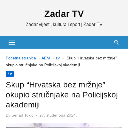
Skip
Zadar TV
to
content
Zadar vijesti, kultura i sport | Zadar TV
Početna stranica
»
AEM
»
zv
»
Skup “Hrvatska bez mržnje”
okupio stručnjake na Policijskoj akademiji
ZV
Skup “Hrvatska bez mržnje”
okupio stručnjake na Policijskoj
akademiji
Posted
By
Senad Tokić
27. studenoga 2024.
on