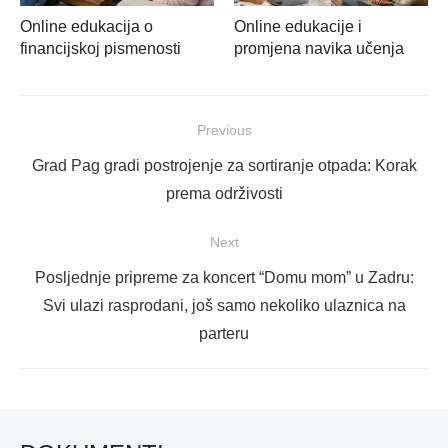
Online edukacija o
Online edukacije i
financijskoj pismenosti
promjena navika učenja
Navigacija
Previous
objava
Previous
Grad Pag gradi postrojenje za sortiranje otpada: Korak
post:
prema održivosti
Next
Next
Posljednje pripreme za koncert “Domu mom” u Zadru:
post:
Svi ulazi rasprodani, još samo nekoliko ulaznica na
parteru