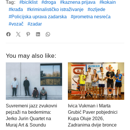
Tag:
biciklist
droga
kaznena prijava
kokain
krađa
kriminalističko istraživanje
ozljede
Policijska uprava zadarska
prometna nesreća
vozač
zadar
You may also like:
Suvremeni jazz zvukovni
Ivica Vukman i Marta
pejzaži na bedemima:
Grubić Paver pobjednici
Jerko Jurin Quartet na
Kupa Oluje 2026,
Muraj Art & Soundu
Zadranima dvije bronce