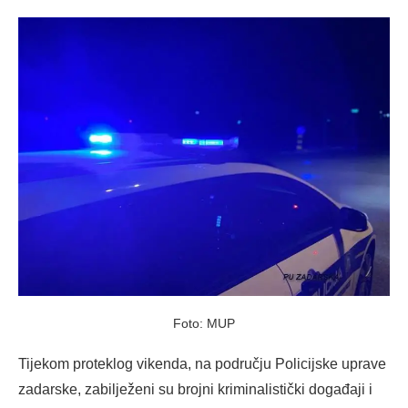
on
Foto: MUP
Tijekom proteklog vikenda, na području Policijske uprave
zadarske, zabilježeni su brojni kriminalistički događaji i