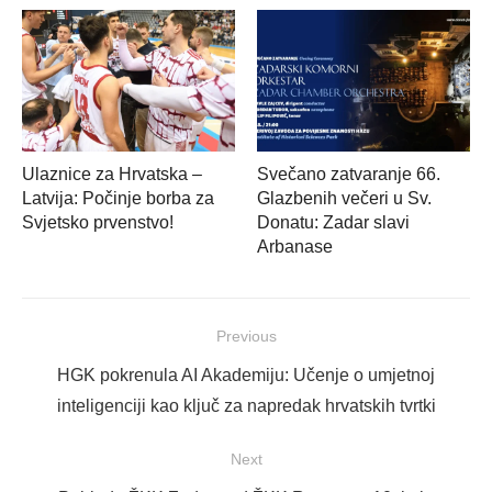
Ulaznice za Hrvatska –
Svečano zatvaranje 66.
Latvija: Počinje borba za
Glazbenih večeri u Sv.
Svjetsko prvenstvo!
Donatu: Zadar slavi
Arbanase
Navigacija
Previous
objava
Previous
HGK pokrenula AI Akademiju: Učenje o umjetnoj
post:
inteligenciji kao ključ za napredak hrvatskih tvrtki
Next