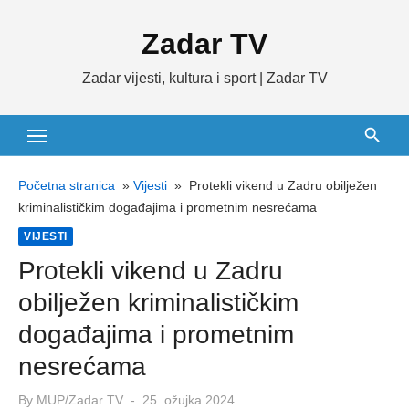
Skip
Zadar TV
to
content
Zadar vijesti, kultura i sport | Zadar TV
Početna stranica
»
Vijesti
»
Protekli vikend u Zadru obilježen
kriminalističkim događajima i prometnim nesrećama
VIJESTI
Protekli vikend u Zadru
obilježen kriminalističkim
događajima i prometnim
nesrećama
Posted
By
MUP/Zadar TV
25. ožujka 2024.