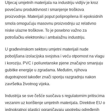
Utjecaj umjetnih materijala na industriju vidljiv je kroz
povećanu produktivnost i smanjenje troškova
proizvodnje. Materijali poput polipropilena ili epoksidnih
smola omogućuju masovnu proizvodnju uz relativno
niske ulazne troškove. To je posebno važno za
potrošačku elektroniku i ambalažnu industriju.
U građevinskom sektoru umjetni materijali nude
poboljšana izolacijska svojstva i veću otpornost na vlagu
i koroziju. PVC i poliuretanske pjene značajno smanjuju
gubitke energije u zgradama. Međutim, njihova
dugotrajnost također znači sporiju razgradnju nakon
završetka životnog vijeka.
Industrija se sve češće suočava s regulatornim pritiscima
vezanim uz korištenje umjetnih materijala. Direktive EU o
jednokratnoj plastici ograničavaju upotrebu određenih