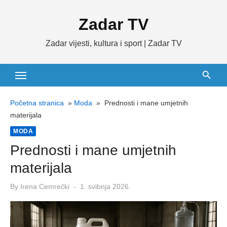
Skip
Zadar TV
to
content
Zadar vijesti, kultura i sport | Zadar TV
Početna stranica
»
Moda
»
Prednosti i mane umjetnih
materijala
MODA
Prednosti i mane umjetnih
materijala
Posted
By
Irena Cemrečki
1. svibnja 2026.
on