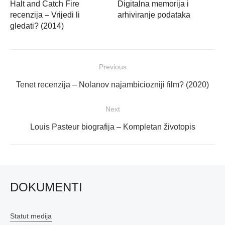
Halt and Catch Fire
Digitalna memorija i
recenzija – Vrijedi li
arhiviranje podataka
gledati? (2014)
Navigacija
Previous
objava
Previous
Tenet recenzija – Nolanov najambiciozniji film? (2020)
post:
Next
Next
Louis Pasteur biografija – Kompletan životopis
post:
DOKUMENTI
Statut medija