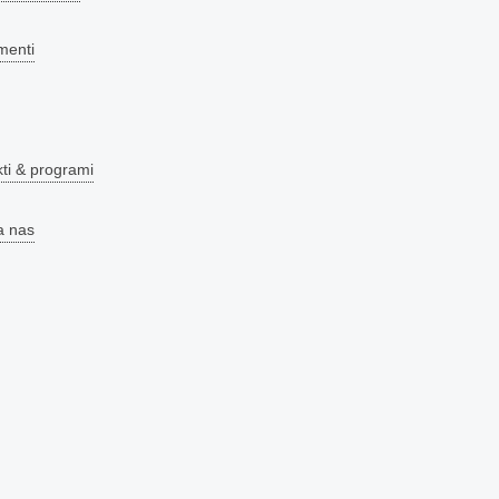
menti
kti & programi
a nas