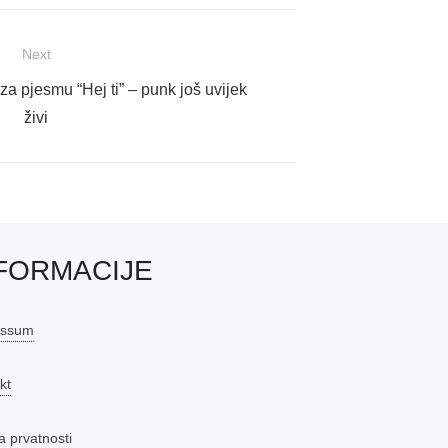
Next
za pjesmu “Hej ti” – punk još uvijek
živi
FORMACIJE
essum
kt
a prvatnosti