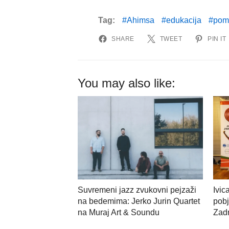
Tag:
Ahimsa
edukacija
pomo
SHARE
TWEET
PIN IT
You may also like:
Suvremeni jazz zvukovni pejzaži
Ivic
na bedemima: Jerko Jurin Quartet
pobj
na Muraj Art & Soundu
Zadr