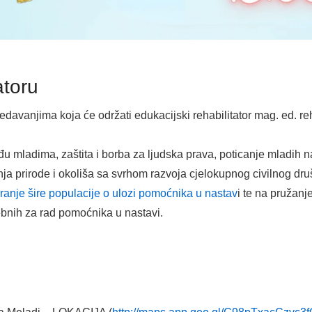
atoru
davanjima koja će održati edukacijski rehabilitator mag. ed. r
đu mladima, zaštita i borba za ljudska prava, poticanje mladih n
nja prirode i okoliša sa svrhom razvoja cjelokupnog civilnog dru
iranje šire populacije o ulozi pomoćnika u nastav
i te na pružanj
ebnih za rad pomoćnika u nastavi.