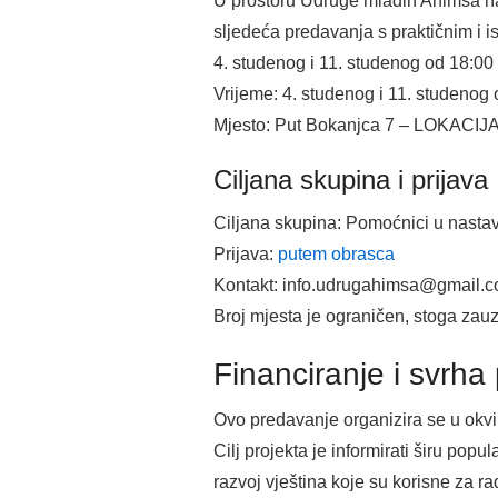
U prostoru Udruge mladih Ahimsa n
sljedeća predavanja s praktičnim i 
4. studenog i 11. studenog od 18:00
Vrijeme: 4. studenog i 11. studenog
Mjesto: Put Bokanjca 7 – LOKACIJA
Ciljana skupina i prijava
Ciljana skupina: Pomoćnici u nastavi, 
Prijava:
putem obrasca
Kontakt: info.udrugahimsa@gmail.
Broj mjesta je ograničen, stoga zauz
Financiranje i svrha
Ovo predavanje organizira se u okvir
Cilj projekta je informirati širu pop
razvoj vještina koje su korisne za r