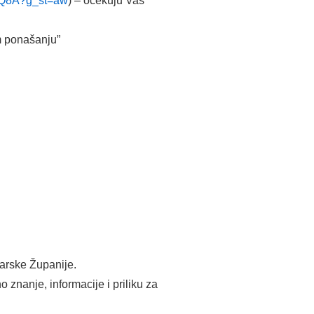
3fQ8A?g_st=aw
) – očekuju Vas
m ponašanju”
darske Županije.
o znanje, informacije i priliku za