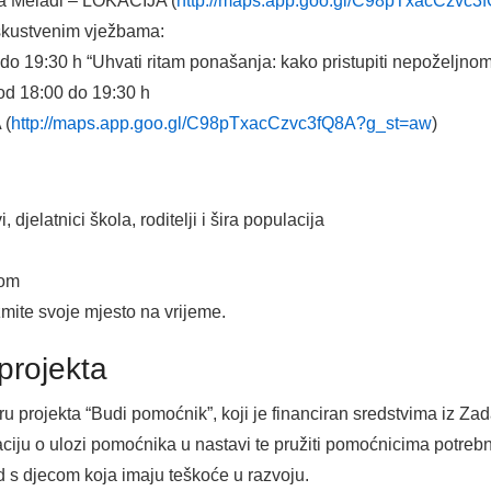
a Meladi – LOKACIJA (
http://maps.app.goo.gl/C98pTxacCzvc
iskustvenim vježbama:
 do 19:30 h “Uhvati ritam ponašanja: kako pristupiti nepoželjno
 od 18:00 do 19:30 h
 (
http://maps.app.goo.gl/C98pTxacCzvc3fQ8A?g_st=aw
)
djelatnici škola, roditelji i šira populacija
com
mite svoje mjesto na vrijeme.
 projekta
u projekta “Budi pomoćnik”, koji je financiran sredstvima iz Za
ulaciju o ulozi pomoćnika u nastavi te pružiti pomoćnicima potrebn
ad s djecom koja imaju teškoće u razvoju.