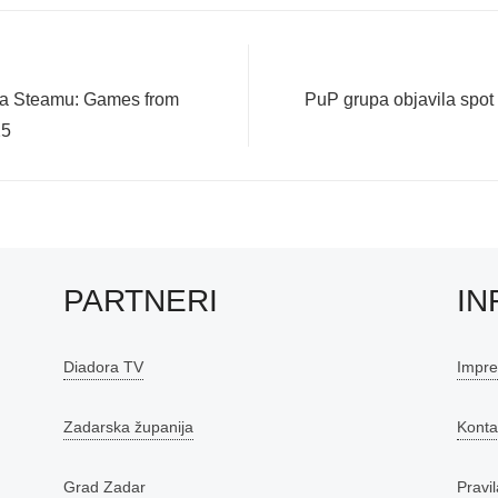
Next
 na Steamu: Games from
PuP grupa objavila spot 
post:
25
PARTNERI
IN
Diadora TV
Impr
Zadarska županija
Konta
Grad Zadar
Pravil