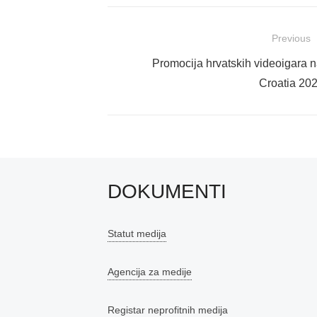
Navigacija
Previous
objava
Previous
Promocija hrvatskih videoigara
post:
Croatia 20
DOKUMENTI
Statut medija
Agencija za medije
Registar neprofitnih medija