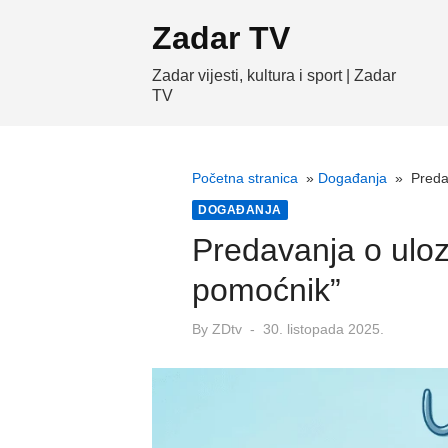
Skip
Zadar TV
to
content
Zadar vijesti, kultura i sport | Zadar
TV
Početna stranica
»
Događanja
»
Preda
DOGAĐANJA
Predavanja o uloz
pomoćnik”
Posted
By
ZDtv
30. listopada 2025.
on