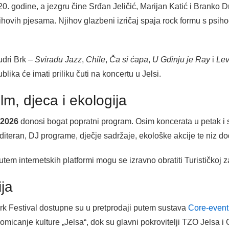
. godine, a jezgru čine Srđan Jeličić, Marijan Katić i Branko Dr
njihovih pjesama. Njihov glazbeni izričaj spaja rock formu s psih
udri Brk –
Sviradu Jazz
,
Chile
,
Ča si ćapa
,
U Gdinju je Ray
i
Le
ika će imati priliku čuti na koncertu u Jelsi.
lm, djeca i ekologija
 2026
donosi bogat popratni program. Osim koncerata u petak i su
iteran, DJ programe, dječje sadržaje, ekološke akcije te niz d
utem internetskih platformi mogu se izravno obratiti Turističkoj z
ija
rk Festival dostupne su u pretprodaji putem sustava
Core-event
romicanje kulture „Jelsa“, dok su glavni pokrovitelji TZO Jelsa 