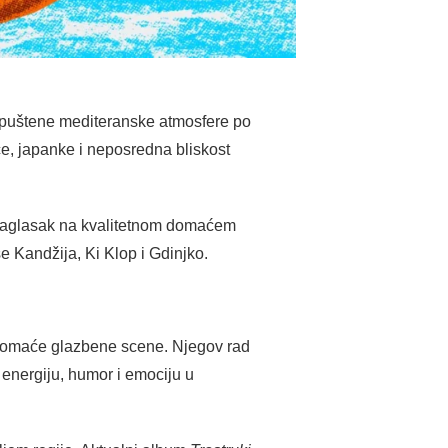
i opuštene mediteranske atmosfere po
ce, japanke i neposredna bliskost
i naglasak na kvalitetnom domaćem
 Kandžija, Ki Klop i Gdinjko.
a domaće glazbene scene. Njegov rad
energiju, humor i emociju u