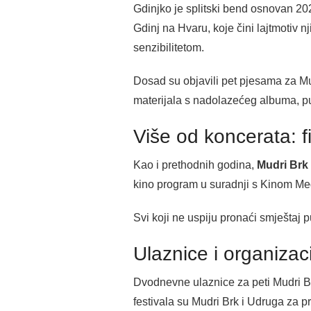
Gdinjko je splitski bend osnovan 2020
Gdinj na Hvaru, koje čini lajtmotiv 
senzibilitetom.
Dosad su objavili pet pjesama za M
materijala s nadolazećeg albuma, publ
Više od koncerata: fi
Kao i prethodnih godina,
Mudri Brk
kino program u suradnji s Kinom Med
Svi koji ne uspiju pronaći smještaj p
Ulaznice i organizac
Dvodnevne ulaznice za peti Mudri B
festivala su Mudri Brk i Udruga za p