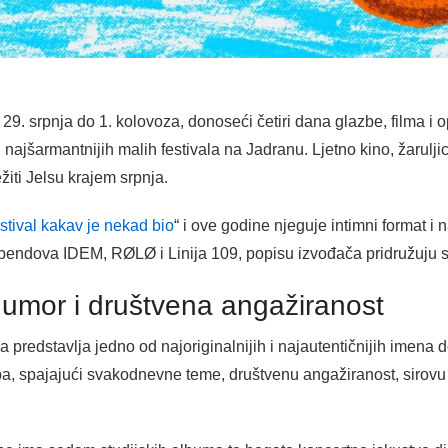
 29. srpnja do 1. kolovoza, donoseći četiri dana glazbe, filma 
najšarmantnijih malih festivala na Jadranu. Ljetno kino, žarulji
žiti Jelsu krajem srpnja.
estival kakav je nekad bio
“ i ove godine njeguje intimni format 
bendova IDEM, RØLØ i Linija 109, popisu izvođača pridružuju se
humor i društvena angažiranost
a predstavlja jedno od najoriginalnijih i najautentičnijih imen
a, spajajući svakodnevne teme, društvenu angažiranost, sirovu 