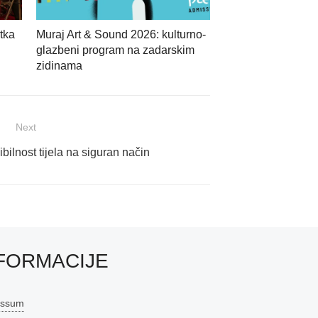
tka
Muraj Art & Sound 2026: kulturno-
glazbeni program na zadarskim
zidinama
Next
bilnost tijela na siguran način
FORMACIJE
essum