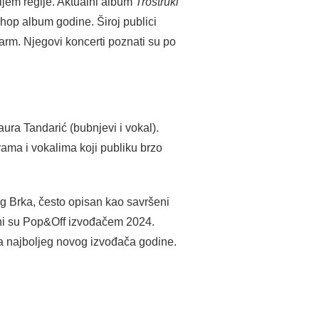
ljem regije. Aktualni album
Trostruki
hop album godine. Široj publici
šarm. Njegovi koncerti poznati su po
aura Tandarić (bubnjevi i vokal).
ama i vokalima koji publiku brzo
g Brka, često opisan kao savršeni
ašeni su Pop&Off izvođačem 2024.
 za najboljeg novog izvođača godine.