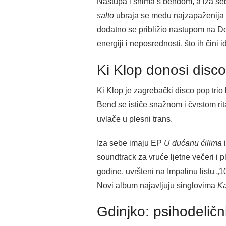
Nastupa i snima s bendom, a iza seb
salto
ubraja se među najzapaženija i
dodatno se približio nastupom na 
energiji i neposrednosti, što ih čini i
Ki Klop donosi disc
Ki Klop je zagrebački disco pop trio 
Bend se ističe snažnom i čvrstom ri
uvlače u plesni trans.
Iza sebe imaju EP
U dućanu ćilima
soundtrack za vruće ljetne večeri i 
godine, uvršteni na Impalinu listu „
Novi album najavljuju singlovima
Ka
Gdinjko: psihodeličn