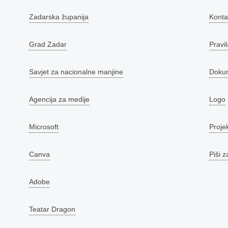
Zadarska županija
Konta
Grad Zadar
Pravil
Savjet za nacionalne manjine
Doku
Agencija za medije
Logo
Microsoft
Proje
Canva
Piši z
Adobe
Teatar Dragon