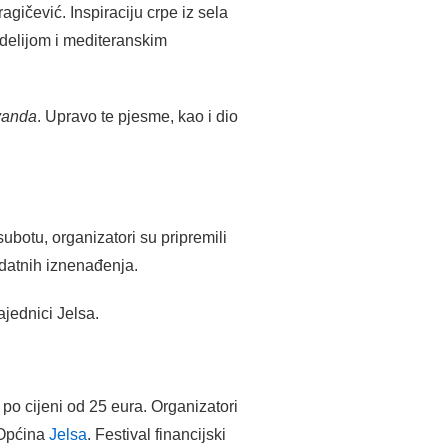
agičević. Inspiraciju crpe iz sela
odelijom i mediteranskim
vanda
. Upravo te pjesme, kao i dio
botu, organizatori su pripremili
odatnih iznenađenja.
ajednici Jelsa.
po cijeni od 25 eura. Organizatori
i Općina
Jelsa
. Festival financijski