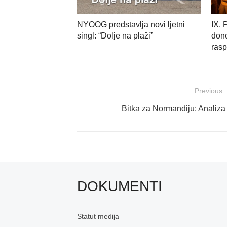
NYOOG predstavlja novi ljetni
IX. 
singl: “Dolje na plaži”
dono
ras
Navigacija
Previous
objava
Previous
Bitka za Normandiju: Analiza
post:
DOKUMENTI
Statut medija