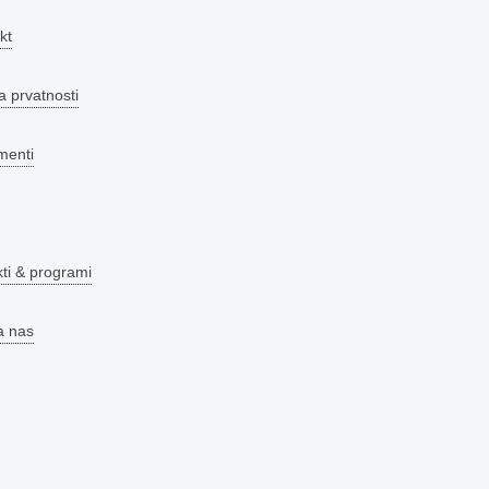
kt
a prvatnosti
menti
kti & programi
a nas