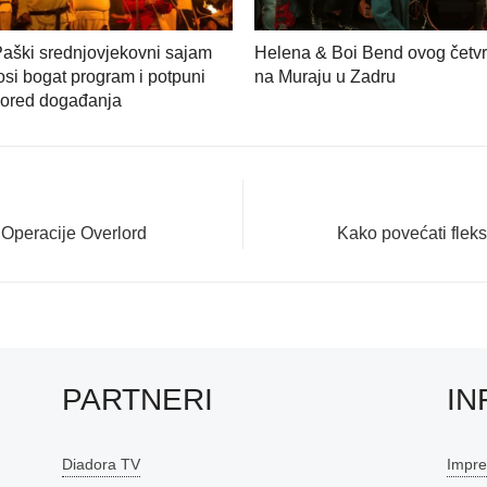
Paški srednjovjekovni sajam
Helena & Boi Bend ovog četvr
si bogat program i potpuni
na Muraju u Zadru
pored događanja
Next
 Operacije Overlord
Kako povećati fleksi
post:
PARTNERI
IN
Diadora TV
Impr