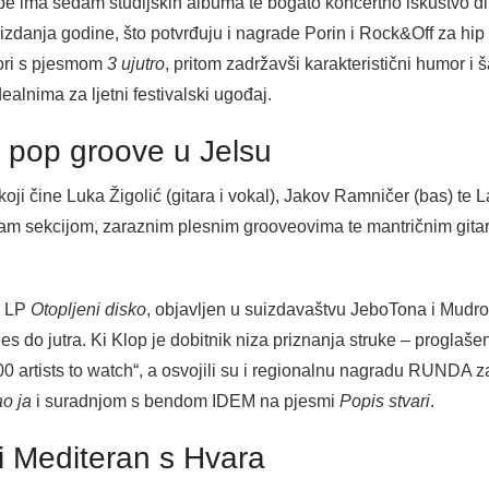
e ima sedam studijskih albuma te bogato koncertno iskustvo di
zdanja godine, što potvrđuju i nagrade Porin i Rock&Off za hip 
Dori s pjesmom
3 ujutro
, pritom zadržavši karakteristični humor i 
dealnima za ljetni festivalski ugođaj.
o pop groove u Jelsu
koji čine Luka Žigolić (gitara i vokal), Jakov Ramničer (bas) te L
tam sekcijom, zaraznim plesnim grooveovima te mantričnim gitar
i LP
Otopljeni disko
, objavljen u suizdavaštvu JeboTona i Mudro
ples do jutra. Ki Klop je dobitnik niza priznanja struke – progl
100 artists to watch“, a osvojili su i regionalnu nagradu RUNDA
o ja
i suradnjom s bendom IDEM na pjesmi
Popis stvari
.
i Mediteran s Hvara