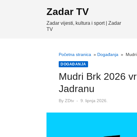
Skip
Zadar TV
to
content
Zadar vijesti, kultura i sport | Zadar
TV
Početna stranica
»
Događanja
»
Mudri
DOGAĐANJA
Mudri Brk 2026 vr
Jadranu
Posted
By
ZDtv
9. lipnja 2026.
on