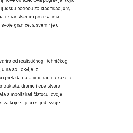
njihove obrade. Ova poglavlja, koja
ljudsku potrebu za klasifikacijom,
ima i znanstvenim pokušajima,
svoje granice, a svemir je u
varira od realističnog i tehničkog
u na solilokvije iz
; on prekida narativnu radnju kako bi
g traktata, drame i epa stvara
la simbolizirati čistoću, ovdje
va koje slijepo slijedi svoje