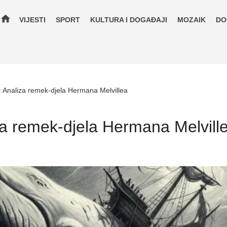
home
VIJESTI
SPORT
KULTURA I DOGAĐAJI
MOZAIK
DO
 Analiza remek-djela Hermana Melvillea
za remek-djela Hermana Melvill