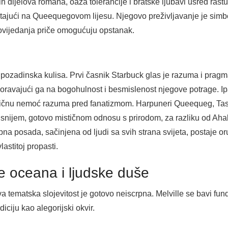
jih dijelova romana, oaza tolerancije i bratske ljubavi usred rastu
tajući na Queequegovom lijesu. Njegovo preživljavanje je simbo
povijedanja priče omogućuju opstanak.
ozadinska kulisa. Prvi časnik Starbuck glas je razuma i pragma
oravajući ga na bogohulnost i besmislenost njegove potrage. Ip
 tragičnu nemoć razuma pred fanatizmom. Harpuneri Queequeg, Ta
prisnijem, gotovo mističnom odnosu s prirodom, za razliku od Aha
a posada, sačinjena od ljudi sa svih strana svijeta, postaje 
astitoj propasti.
 oceana i ljudske duše
a tematska slojevitost je gotovo neiscrpna. Melville se bavi fu
iciju kao alegorijski okvir.