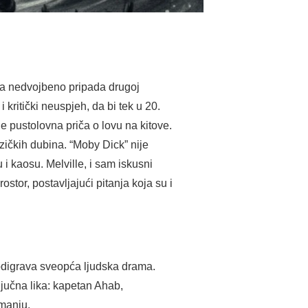
lea nedvojbeno pripada drugoj
kritički neuspjeh, da bi tek u 20.
je pustolovna priča o lovu na kitove.
zičkih dubina. “Moby Dick” nije
 i kaosu. Melville, i sam iskusni
ostor, postavljajući pitanja koja su i
digrava sveopća ljudska drama.
ljučna lika: kapetan Ahab,
imanju.