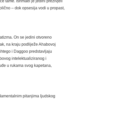
će tame. Ishmael je jedini preživjeli
lično – dok opsesija vodi u propast,
tizma. On se jedini otvoreno
ak, na kraju podliježe Ahabovoj
shtego i Daggoo predstavljaju
bovog intelektualiziranog i
oruđe u rukama svog kapetana,
ndamentalnim pitanjima ljudskog