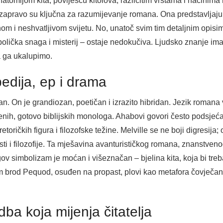
omijom kita, poviješću kitolova, različitim vrstama i načinima 
 zapravo su ključna za razumijevanje romana. Ona predstavljaju 
om i neshvatljivom svijetu. No, unatoč svim tim detaljnim opis
lička snaga i misterij – ostaje nedokučiva. Ljudsko znanje ima 
a ga ukalupimo.
pedija, ep i drama
evan. On je grandiozan, poetičan i izrazito hibridan. Jezik romana 
nih, gotovo biblijskih monologa. Ahabovi govori često podsjećaj
toričkih figura i filozofske težine. Melville se ne boji digresija
ti i filozofije. Ta mješavina avanturističkog romana, znanstveno
ov simbolizam je moćan i višeznačan – bjelina kita, koja bi treba
m brod Pequod, osuđen na propast, plovi kao metafora čovječanst
ba koja mijenja čitatelja