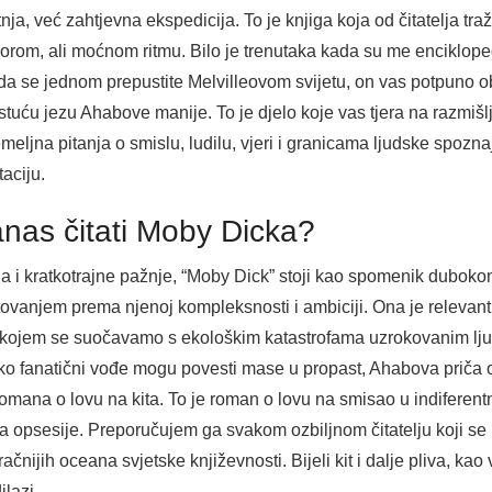
a, već zahtjevna ekspedicija. To je knjiga koja od čitatelja traži
rom, ali moćnom ritmu. Bilo je trenutaka kada su me encikloped
Kada se jednom prepustite Melvilleovom svijetu, on vas potpuno o
stuću jezu Ahabove manije. To je djelo koje vas tjera na razmišl
emeljna pitanja o smislu, ludilu, vjeri i granicama ljudske spozn
taciju.
anas čitati Moby Dicka?
ja i kratkotrajne pažnje, “Moby Dick” stoji kao spomenik duboko
oštovanjem prema njenoj kompleksnosti i ambiciji. Ona je releva
u kojem se suočavamo s ekološkim katastrofama uzrokovanim l
ko fanatični vođe mogu povesti mase u propast, Ahabova priča 
omana o lovu na kita. To je roman o lovu na smisao u indiferentn
 opsesije. Preporučujem ga svakom ozbiljnom čitatelju koji se n
račnijih oceana svjetske književnosti. Bijeli kit i dalje pliva, ka
ilazi.