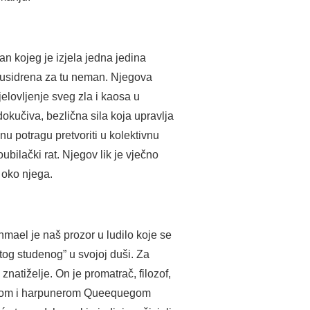
an kojeg je izjela jedna jedina
e usidrena za tu neman. Njegova
jelovljenje sveg zla i kaosa u
okučiva, bezlična sila koja upravlja
u potragu pretvoriti u kolektivnu
ubilački rat. Njegov lik je vječno
t oko njega.
mael je naš prozor u ludilo koje se
tog studenog” u svojoj duši. Za
znatiželje. On je promatrač, filozof,
nibalom i harpunerom Queequegom