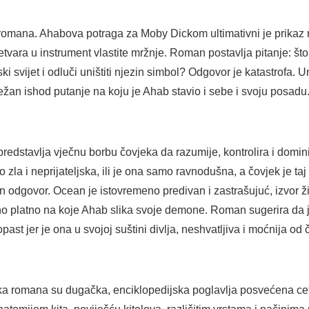
 romana. Ahabova potraga za Moby Dickom ultimativni je prikaz
etvara u instrument vlastite mržnje. Roman postavlja pitanje: š
ski svijet i odluči uništiti njezin simbol? Odgovor je katastrofa
ežan ishod putanje na koju je Ahab stavio i sebe i svoju posadu
dstavlja vječnu borbu čovjeka da razumije, kontrolira i dominir
o zla i neprijateljska, ili je ona samo ravnodušna, a čovjek je taj 
 odgovor. Ocean je istovremeno predivan i zastrašujuć, izvor ži
zno platno na koje Ahab slika svoje demone. Roman sugerira da
st jer je ona u svojoj suštini divlja, neshvatljiva i moćnija od 
ika romana su dugačka, enciklopedijska poglavlja posvećena ceto