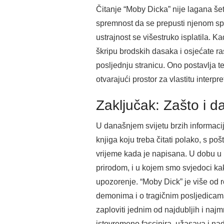
Čitanje “Moby Dicka” nije lagana šetnj
spremnost da se prepusti njenom spo
ustrajnost se višestruko isplatila. 
škripu brodskih dasaka i osjećate ra
posljednju stranicu. Ono postavlja t
otvarajući prostor za vlastitu interpre
Zaključak: Zašto i d
U današnjem svijetu brzih informaci
knjiga koju treba čitati polako, s p
vrijeme kada je napisana. U dobu 
prirodom, i u kojem smo svjedoci ka
upozorenje. “Moby Dick” je više od r
demonima i o tragičnim posljedicama
zaploviti jednim od najdubljih i najm
istovremeno fascinira, užasava i nad