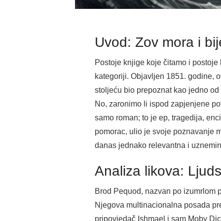
Uvod: Zov mora i bij
Postoje knjige koje čitamo i postoje
kategoriji. Objavljen 1851. godine, o
stoljeću bio prepoznat kao jedno od t
No, zaronimo li ispod zapjenjene pov
samo roman; to je ep, tragedija, enci
pomorac, ulio je svoje poznavanje mor
danas jednako relevantna i uznemir
Analiza likova: Lju
Brod Pequod, nazvan po izumrlom p
Njegova multinacionalna posada pred
pripovjedač Ishmael i sam Moby Dick