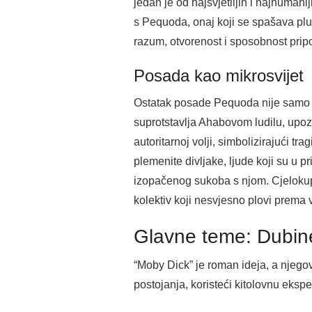
jedan je od najsvjetlijih i najhumani
s Pequoda, onaj koji se spašava plu
razum, otvorenost i sposobnost pri
Posada kao mikrosvijet
Ostatak posade Pequoda nije samo p
suprotstavlja Ahabovom ludilu, upoz
autoritarnoj volji, simbolizirajući
plemenite divljake, ljude koji su u 
izopačenog sukoba s njom. Cjelokupn
kolektiv koji nesvjesno plovi prema vl
Glavne teme: Dubine
“Moby Dick” je roman ideja, a njegov
postojanja, koristeći kitolovnu eksped