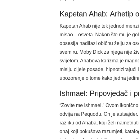
Kapetan Ahab: Arhetip o
Kapetan Ahab nije tek jednodimenzion
misao – osveta. Nakon što mu je gol
opsesija nadilazi običnu želju za osv
svemiru. Moby Dick za njega nije živ
svijetom. Ahabova karizma je magnet
misiju cijele posade, hipnotizirajući
upozorenje o tome kako jedna jedina, 
Ishmael: Pripovjedač i 
“Zovite me Ishmael.” Ovom ikoničnom
odvija na Pequodu. On je autsajder, 
razliku od Ahaba, koji želi nametnuti
onaj koji pokušava razumjeti, katal