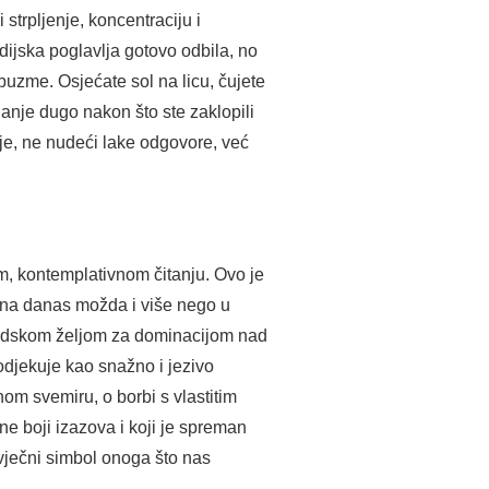
 strpljenje, koncentraciju i
ijska poglavlja gotovo odbila, no
buzme. Osjećate sol na licu, čujete
janje dugo nakon što ste zaklopili
aje, ne nudeći lake odgovore, već
m, kontemplativnom čitanju. Ovo je
ntna danas možda i više nego u
judskom željom za dominacijom nad
odjekuje kao snažno i jezivo
om svemiru, o borbi s vlastitim
e boji izazova i koji je spreman
o vječni simbol onoga što nas