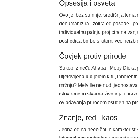
Opsesija i osveta
Ovo je, bez sumnje, središnja tema
dehumanizira, izolira od posade i pr
individualnu patnju projicira na vanj
posljedica borbe s kitom, već neizbj
Čovjek protiv prirode
Sukob između Ahaba i Moby Dicka pre
utjelovljena u bijelom kitu, inherentn
mržnju? Melville ne nudi jednostavan
istovremeno stvarna životinja i pra
ovladavanja prirodom osuđen na propa
Znanje, red i kaos
Jedna od najneobičnijih karakterist