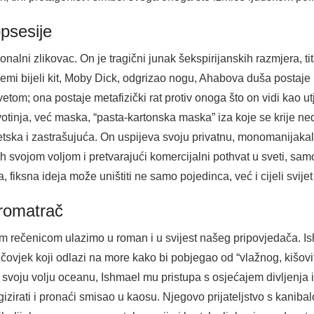
psesije
alni zlikovac. On je tragični junak šekspirijanskih razmjera, tit
emi bijeli kit, Moby Dick, odgrizao nogu, Ahabova duša postaj
etom; ona postaje metafizički rat protiv onoga što on vidi kao ut
otinja, već maska, “pasta-kartonska maska” iza koje se krije ned
ska i zastrašujuća. On uspijeva svoju privatnu, monomanijakaln
 ih svojom voljom i pretvarajući komercijalni pothvat u sveti, samo
fiksna ideja može uništiti ne samo pojedinca, već i cijeli svije
promatrač
 rečenicom ulazimo u roman i u svijest našeg pripovjedača. Ish
čovjek koji odlazi na more kako bi pobjegao od “vlažnog, kišovi
 svoju volju oceanu, Ishmael mu pristupa s osjećajem divljenja i 
ogizirati i pronaći smisao u kaosu. Njegovo prijateljstvo s ka