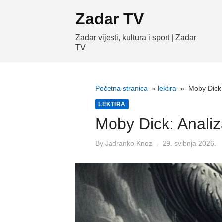
Skip
Zadar TV
to
content
Zadar vijesti, kultura i sport | Zadar
TV
Početna stranica
»
lektira
»
Moby Dick:
LEKTIRA
Moby Dick: Anali
Posted
By
Jadranko Knez
29. svibnja 2026.
on