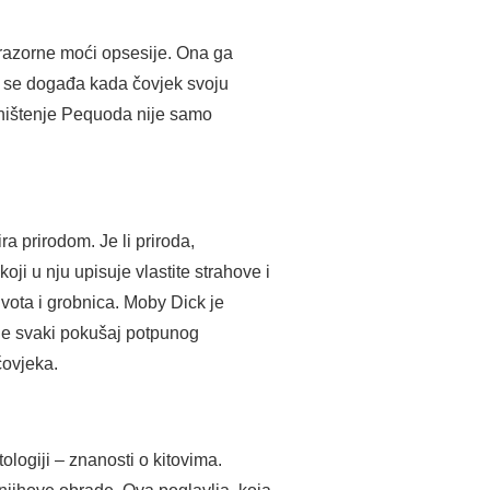
 razorne moći opsesije. Ona ga
to se događa kada čovjek svoju
. Uništenje Pequoda nije samo
.
a prirodom. Je li priroda,
koji u nju upisuje vlastite strahove i
vota i grobnica. Moby Dick je
 je svaki pokušaj potpunog
čovjeka.
logiji – znanosti o kitovima.