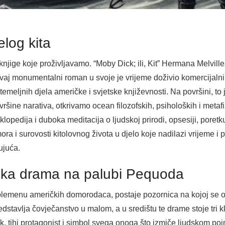
elog kita
 knjige koje proživljavamo. “Moby Dick; ili, Kit” Hermana Melvil
vaj monumentalni roman u svoje je vrijeme doživio komercijalni i 
emeljnih djela američke i svjetske književnosti. Na površini, to 
ršine narativa, otkrivamo ocean filozofskih, psiholoških i metafi
klopedija i duboka meditacija o ljudskoj prirodi, opsesiji, poretku
a i surovosti kitolovnog života u djelo koje nadilazi vrijeme i pr
ujuća.
dska drama na palubi Pequoda
lemenu američkih domorodaca, postaje pozornica na kojoj se o
stavlja čovječanstvo u malom, a u središtu te drame stoje tri k
, tihi protagonist i simbol svega onoga što izmiče ljudskom po