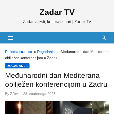
Skip
Zadar TV
to
content
Zadar vijesti, kultura i sport | Zadar TV
Početna stranica
»
Događanja
»
Međunarodni dan Mediterana
obilježen konferencijom u Zadru
DOGAĐANJA
Međunarodni dan Mediterana
obilježen konferencijom u Zadru
Posted
By
ZDtv
28. studenoga 2025.
on