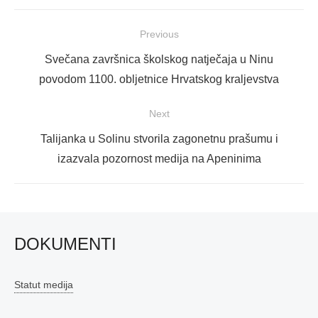
Navigacija
Previous
objava
Previous
Svečana završnica školskog natječaja u Ninu
post:
povodom 1100. obljetnice Hrvatskog kraljevstva
Next
Next
Talijanka u Solinu stvorila zagonetnu prašumu i
post:
izazvala pozornost medija na Apeninima
DOKUMENTI
Statut medija