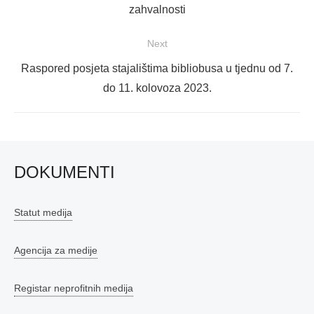
post:
zahvalnosti
Next
Next
Raspored posjeta stajalištima bibliobusa u tjednu od 7.
post:
do 11. kolovoza 2023.
DOKUMENTI
Statut medija
Agencija za medije
Registar neprofitnih medija