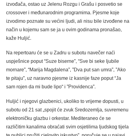
izvođača, ostao uz Jelenu Rozgu i Grašu i posvetio se
crossover i međunarodnim programima. Pjesme koje
izvodimo poznate su većini ljudi, ali nisu bile izvođene na
način u kojemu sam se ja u ovim godinama pronašao,
kaže Huljić.
Na repertoaru će se u Zadru u subotu navečer naći
uspješnice poput “Suze biserne”, “Sve bi seke ljubile
mornare”, “Marija Magdalena”, ”Dva put san umra”, ”Ako
te pitaju”, uz naravno pjesme iz kasnije faze poput “Ja
sam rojen da mi bude lipo“ i ”Providenca”.
Huljić i njegovi glazbenici, ukoliko to vrijeme dopusti, u
subotu od 21 sat „spojit će zvuk Sredozemlja, suvremenu
elektroničku glazbu i orkestar. Mediteraneo će se
različitim kanalima obraćati svim osjetilima ljudskog tijela
te publici pružiti cjelovito iskustvo”, poručuje se u najavi