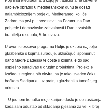
Pop misi Mediterana, u kojoj je tradicionalne crkvene
napjeve obradio u mediteranskom duhu te dosad
najambicioznijem projektu Mediteraneo, koji će
Zadranima prvi put predstaviti na Forumu na Dan
pobjede i domovinske zahvalnosti i Dan hrvatskih
branitelja u subotu, 5. kolovoza.
U ovom crossover programu Huljić je okupio najbolje
glazbenike s kojima surađuje, uključujući spomenuti
band Madre Badessa te goste s kojima je do sad
uspješno surađivao u drugim projektima. Projekt je
izašao iz regionalnih okvira, pa je tako izveden čak u
bečkom Stadtparku, uz pratnju glazbenika tamošnjeg
orkestra.
– U jednom trenutku moje karijere došlo je do zasićenja,
kada sam odustao od skladanja pjesama za veliki broj