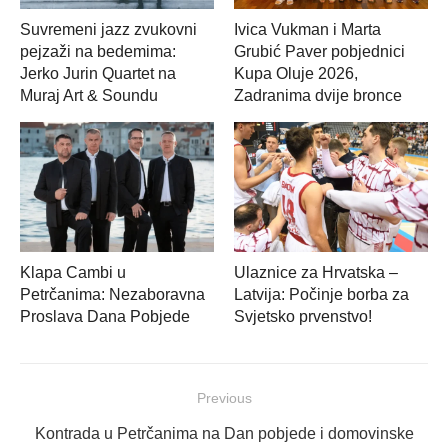
Suvremeni jazz zvukovni
Ivica Vukman i Marta
pejzaži na bedemima:
Grubić Paver pobjednici
Jerko Jurin Quartet na
Kupa Oluje 2026,
Muraj Art & Soundu
Zadranima dvije bronce
Klapa Cambi u
Ulaznice za Hrvatska –
Petrčanima: Nezaboravna
Latvija: Počinje borba za
Proslava Dana Pobjede
Svjetsko prvenstvo!
Navigacija
Previous
objava
Previous
Kontrada u Petrčanima na Dan pobjede i domovinske