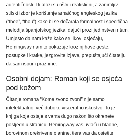
autentičnosti. Dijalozi su oštri i realistični, a zanimljiv
stilski izbor je korištenje arhaičnog engleskog jezika
(“thee”, “thou”) kako bi se dočarala formalnost i specifična
melodija španjolskog jezika, dajući prozi jedinstven ritam.
Umjesto da nam kaže kako se likovi osjećaju,
Hemingway nam to pokazuje kroz njihove geste,
postupke i kratke, jezgrovite izjave, prepuštajući čitatelju
da sam ispuni praznine.
Osobni dojam: Roman koji se osjeća
pod kožom
Čitanje romana “Kome zvono zvoni” nije samo
intelektualno, već duboko visceralno iskustvo. To je
knjiga koja ostaje s vama dugo nakon što okrenete
posljednju stranicu. Hemingway vas uvlači u hladne,
borovinom prekrivene planine, tjera vas da osjetite