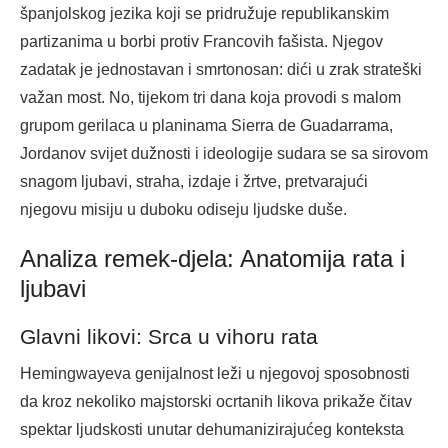
španjolskog jezika koji se pridružuje republikanskim
partizanima u borbi protiv Francovih fašista. Njegov
zadatak je jednostavan i smrtonosan: dići u zrak strateški
važan most. No, tijekom tri dana koja provodi s malom
grupom gerilaca u planinama Sierra de Guadarrama,
Jordanov svijet dužnosti i ideologije sudara se sa sirovom
snagom ljubavi, straha, izdaje i žrtve, pretvarajući
njegovu misiju u duboku odiseju ljudske duše.
Analiza remek-djela: Anatomija rata i
ljubavi
Glavni likovi: Srca u vihoru rata
Hemingwayeva genijalnost leži u njegovoj sposobnosti
da kroz nekoliko majstorski ocrtanih likova prikaže čitav
spektar ljudskosti unutar dehumanizirajućeg konteksta