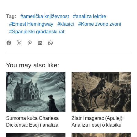
Tag:
američka književnost
analiza lektire
Ernest Hemingway
klasici
Kome zvono zvoni
Španjolski građanski rat
You may also like:
Sumorna kuća Charlesa
Zlatni magarac (Apulej):
Dickensa: Esej i analiza
Analiza i esej o klasiku