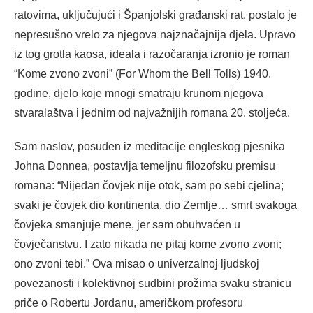
ratovima, uključujući i Španjolski građanski rat, postalo je
nepresušno vrelo za njegova najznačajnija djela. Upravo
iz tog grotla kaosa, ideala i razočaranja izronio je roman
“Kome zvono zvoni” (For Whom the Bell Tolls) 1940.
godine, djelo koje mnogi smatraju krunom njegova
stvaralaštva i jednim od najvažnijih romana 20. stoljeća.
Sam naslov, posuđen iz meditacije engleskog pjesnika
Johna Donnea, postavlja temeljnu filozofsku premisu
romana: “Nijedan čovjek nije otok, sam po sebi cjelina;
svaki je čovjek dio kontinenta, dio Zemlje… smrt svakoga
čovjeka smanjuje mene, jer sam obuhvaćen u
čovječanstvu. I zato nikada ne pitaj kome zvono zvoni;
ono zvoni tebi.” Ova misao o univerzalnoj ljudskoj
povezanosti i kolektivnoj sudbini prožima svaku stranicu
priče o Robertu Jordanu, američkom profesoru