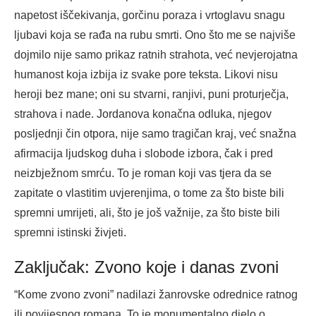
napetost iščekivanja, gorčinu poraza i vrtoglavu snagu
ljubavi koja se rađa na rubu smrti. Ono što me se najviše
dojmilo nije samo prikaz ratnih strahota, već nevjerojatna
humanost koja izbija iz svake pore teksta. Likovi nisu
heroji bez mane; oni su stvarni, ranjivi, puni proturječja,
strahova i nade. Jordanova konačna odluka, njegov
posljednji čin otpora, nije samo tragičan kraj, već snažna
afirmacija ljudskog duha i slobode izbora, čak i pred
neizbježnom smrću. To je roman koji vas tjera da se
zapitate o vlastitim uvjerenjima, o tome za što biste bili
spremni umrijeti, ali, što je još važnije, za što biste bili
spremni istinski živjeti.
Zaključak: Zvono koje i danas zvoni
“Kome zvono zvoni” nadilazi žanrovske odrednice ratnog
ili povijesnog romana. To je monumentalno djelo o