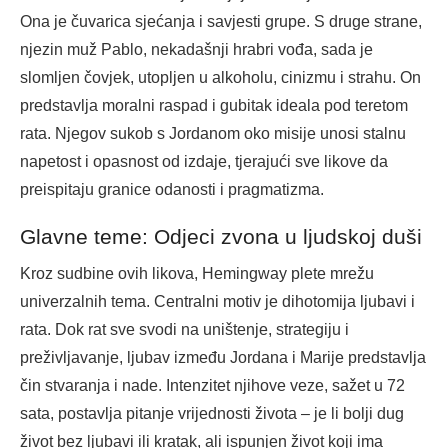
Ona je čuvarica sjećanja i savjesti grupe. S druge strane,
njezin muž Pablo, nekadašnji hrabri vođa, sada je
slomljen čovjek, utopljen u alkoholu, cinizmu i strahu. On
predstavlja moralni raspad i gubitak ideala pod teretom
rata. Njegov sukob s Jordanom oko misije unosi stalnu
napetost i opasnost od izdaje, tjerajući sve likove da
preispitaju granice odanosti i pragmatizma.
Glavne teme: Odjeci zvona u ljudskoj duši
Kroz sudbine ovih likova, Hemingway plete mrežu
univerzalnih tema. Centralni motiv je dihotomija ljubavi i
rata. Dok rat sve svodi na uništenje, strategiju i
preživljavanje, ljubav između Jordana i Marije predstavlja
čin stvaranja i nade. Intenzitet njihove veze, sažet u 72
sata, postavlja pitanje vrijednosti života – je li bolji dug
život bez ljubavi ili kratak, ali ispunjen život koji ima