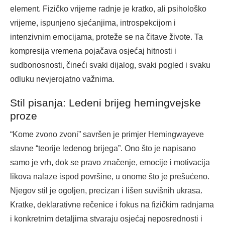
element. Fizičko vrijeme radnje je kratko, ali psihološko
vrijeme, ispunjeno sjećanjima, introspekcijom i
intenzivnim emocijama, proteže se na čitave živote. Ta
kompresija vremena pojačava osjećaj hitnosti i
sudbonosnosti, čineći svaki dijalog, svaki pogled i svaku
odluku nevjerojatno važnima.
Stil pisanja: Ledeni brijeg hemingvejske
proze
“Kome zvono zvoni” savršen je primjer Hemingwayeve
slavne “teorije ledenog brijega”. Ono što je napisano
samo je vrh, dok se pravo značenje, emocije i motivacija
likova nalaze ispod površine, u onome što je prešućeno.
Njegov stil je ogoljen, precizan i lišen suvišnih ukrasa.
Kratke, deklarativne rečenice i fokus na fizičkim radnjama
i konkretnim detaljima stvaraju osjećaj neposrednosti i