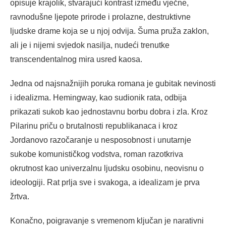
opisuje krajolik, stvarajući kontrast između vječne,
ravnodušne ljepote prirode i prolazne, destruktivne
ljudske drame koja se u njoj odvija. Šuma pruža zaklon,
ali je i nijemi svjedok nasilja, nudeći trenutke
transcendentalnog mira usred kaosa.
Jedna od najsnažnijih poruka romana je gubitak nevinosti
i idealizma. Hemingway, kao sudionik rata, odbija
prikazati sukob kao jednostavnu borbu dobra i zla. Kroz
Pilarinu priču o brutalnosti republikanaca i kroz
Jordanovo razočaranje u nesposobnost i unutarnje
sukobe komunističkog vodstva, roman razotkriva
okrutnost kao univerzalnu ljudsku osobinu, neovisnu o
ideologiji. Rat prlja sve i svakoga, a idealizam je prva
žrtva.
Konačno, poigravanje s vremenom ključan je narativni