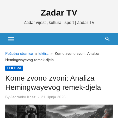
Skip
Zadar TV
to
content
Zadar vijesti, kultura i sport | Zadar TV
Početna stranica
»
lektira
»
Kome zvono zvoni: Analiza
Hemingwayevog remek-djela
LEKTIRA
Kome zvono zvoni: Analiza
Hemingwayevog remek-djela
Posted
By
Jadranko Knez
21. lipnja 2026.
on