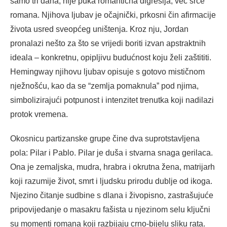
samo tri dana, nije puka romantična digresija, već srce
romana. Njihova ljubav je očajnički, prkosni čin afirmacije
života usred sveopćeg uništenja. Kroz nju, Jordan
pronalazi nešto za što se vrijedi boriti izvan apstraktnih
ideala – konkretnu, opipljivu budućnost koju želi zaštititi.
Hemingway njihovu ljubav opisuje s gotovo mističnom
nježnošću, kao da se “zemlja pomaknula” pod njima,
simbolizirajući potpunost i intenzitet trenutka koji nadilazi
protok vremena.
Okosnicu partizanske grupe čine dva suprotstavljena
pola: Pilar i Pablo. Pilar je duša i stvarna snaga gerilaca.
Ona je zemaljska, mudra, hrabra i okrutna žena, matrijarh
koji razumije život, smrt i ljudsku prirodu dublje od ikoga.
Njezino čitanje sudbine s dlana i živopisno, zastrašujuće
pripovijedanje o masakru fašista u njezinom selu ključni
su momenti romana koji razbijaju crno-bijelu sliku rata.