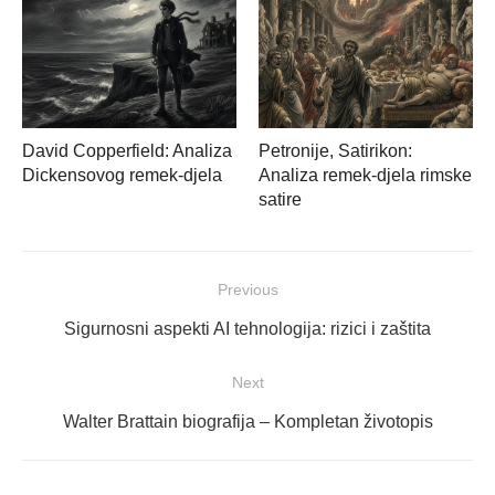
David Copperfield: Analiza
Petronije, Satirikon:
Dickensovog remek-djela
Analiza remek-djela rimske
satire
Navigacija
Previous
objava
Previous
Sigurnosni aspekti AI tehnologija: rizici i zaštita
post:
Next
Next
Walter Brattain biografija – Kompletan životopis
post: