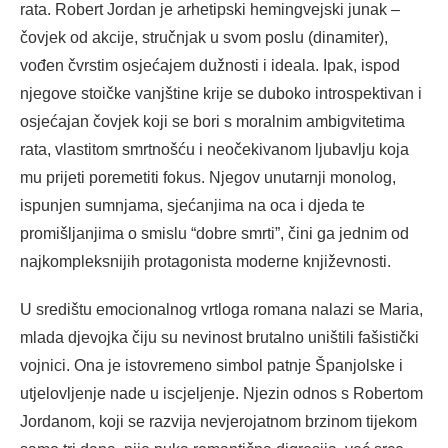
rata. Robert Jordan je arhetipski hemingvejski junak –
čovjek od akcije, stručnjak u svom poslu (dinamiter),
vođen čvrstim osjećajem dužnosti i ideala. Ipak, ispod
njegove stoičke vanjštine krije se duboko introspektivan i
osjećajan čovjek koji se bori s moralnim ambigvitetima
rata, vlastitom smrtnošću i neočekivanom ljubavlju koja
mu prijeti poremetiti fokus. Njegov unutarnji monolog,
ispunjen sumnjama, sjećanjima na oca i djeda te
promišljanjima o smislu “dobre smrti”, čini ga jednim od
najkompleksnijih protagonista moderne književnosti.
U središtu emocionalnog vrtloga romana nalazi se Maria,
mlada djevojka čiju su nevinost brutalno uništili fašistički
vojnici. Ona je istovremeno simbol patnje Španjolske i
utjelovljenje nade u iscjeljenje. Njezin odnos s Robertom
Jordanom, koji se razvija nevjerojatnom brzinom tijekom