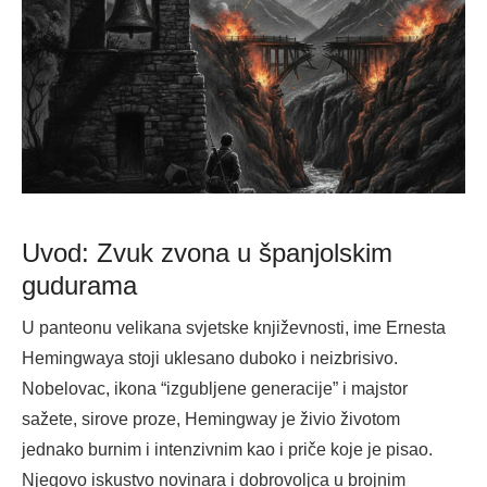
Uvod: Zvuk zvona u španjolskim
gudurama
U panteonu velikana svjetske književnosti, ime Ernesta
Hemingwaya stoji uklesano duboko i neizbrisivo.
Nobelovac, ikona “izgubljene generacije” i majstor
sažete, sirove proze, Hemingway je živio životom
jednako burnim i intenzivnim kao i priče koje je pisao.
Njegovo iskustvo novinara i dobrovoljca u brojnim