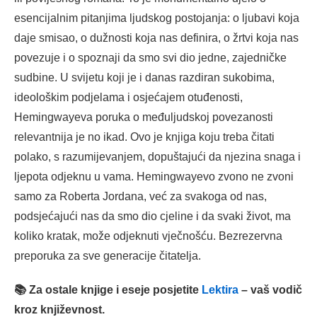
esencijalnim pitanjima ljudskog postojanja: o ljubavi koja
daje smisao, o dužnosti koja nas definira, o žrtvi koja nas
povezuje i o spoznaji da smo svi dio jedne, zajedničke
sudbine. U svijetu koji je i danas razdiran sukobima,
ideološkim podjelama i osjećajem otuđenosti,
Hemingwayeva poruka o međuljudskoj povezanosti
relevantnija je no ikad. Ovo je knjiga koju treba čitati
polako, s razumijevanjem, dopuštajući da njezina snaga i
ljepota odjeknu u vama. Hemingwayevo zvono ne zvoni
samo za Roberta Jordana, već za svakoga od nas,
podsjećajući nas da smo dio cjeline i da svaki život, ma
koliko kratak, može odjeknuti vječnošću. Bezrezervna
preporuka za sve generacije čitatelja.
📚 Za ostale knjige i eseje posjetite
Lektira
– vaš vodič
kroz književnost.