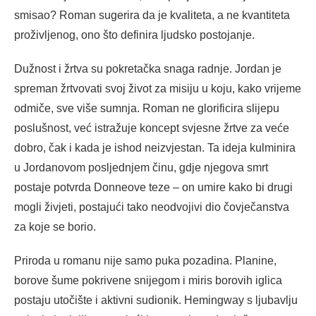
smisao? Roman sugerira da je kvaliteta, a ne kvantiteta
proživljenog, ono što definira ljudsko postojanje.
Dužnost i žrtva su pokretačka snaga radnje. Jordan je
spreman žrtvovati svoj život za misiju u koju, kako vrijeme
odmiče, sve više sumnja. Roman ne glorificira slijepu
poslušnost, već istražuje koncept svjesne žrtve za veće
dobro, čak i kada je ishod neizvjestan. Ta ideja kulminira
u Jordanovom posljednjem činu, gdje njegova smrt
postaje potvrda Donneove teze – on umire kako bi drugi
mogli živjeti, postajući tako neodvojivi dio čovječanstva
za koje se borio.
Priroda u romanu nije samo puka pozadina. Planine,
borove šume pokrivene snijegom i miris borovih iglica
postaju utočište i aktivni sudionik. Hemingway s ljubavlju