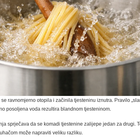
se ravnomjerno otopila i začinila tjesteninu iznutra. Pravilo „s
no posoljena voda rezultira blandnom tjesteninom.
ja sprječava da se komadi tjestenine zalijepe jedan za drugi. T
uhačom može napraviti veliku razliku.