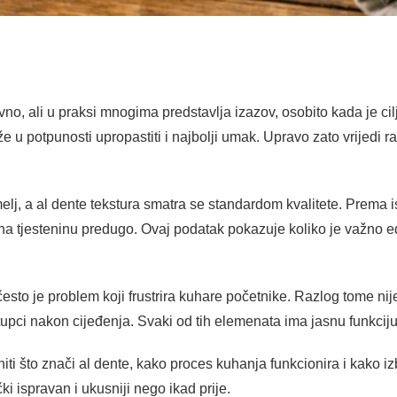
no, ali u praksi mnogima predstavlja izazov, osobito kada je cilj
že u potpunosti upropastiti i najbolji umak. Upravo zato vrijedi 
emelj, a al dente tekstura smatra se standardom kvalitete. Prema i
uha tjesteninu predugo. Ovaj podatak pokazuje koliko je važno 
 često je problem koji frustrira kuhare početnike. Razlog tome nij
tupci nakon cijeđenja. Svaki od tih elemenata ima jasnu funkciju
i što znači al dente, kako proces kuhanja funkcionira i kako iz
ki ispravan i ukusniji nego ikad prije.