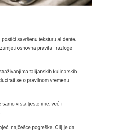
 postići savršenu teksturu al dente.
razumjeti osnovna pravila i razloge
straživanjima talijanskih kulinarskih
educirati se o pravilnom vremenu
e samo vrsta tjestenine, već i
.
bjeći najčešće pogreške. Cilj je da