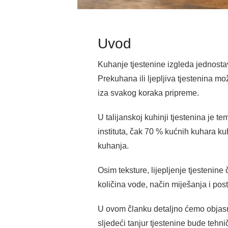
Uvod
Kuhanje tjestenine izgleda jednostav
Prekuhana ili ljepljiva tjestenina mo
iza svakog koraka pripreme.
U talijanskoj kuhinji tjestenina je t
instituta, čak 70 % kućnih kuhara k
kuhanja.
Osim teksture, lijepljenje tjestenine
količina vode, način miješanja i pos
U ovom članku detaljno ćemo objasnit
sljedeći tanjur tjestenine bude tehnič