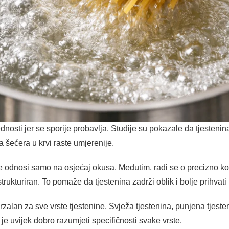
ednosti jer se sporije probavlja. Studije su pokazale da tjesteni
a šećera u krvi raste umjerenije.
e odnosi samo na osjećaj okusa. Međutim, radi se o precizno k
trukturiran. To pomaže da tjestenina zadrži oblik i bolje prihvat
rzalan za sve vrste tjestenine. Svježa tjestenina, punjena tjesten
 je uvijek dobro razumjeti specifičnosti svake vrste.