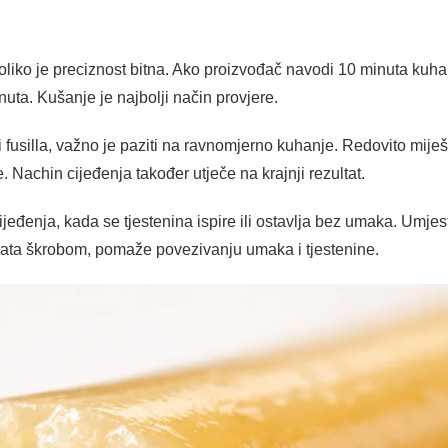
liko je preciznost bitna. Ako proizvođač navodi 10 minuta kuhan
nuta. Kušanje je najbolji način provjere.
i fusilla, važno je paziti na ravnomjerno kuhanje. Redovito mije
Nachin cijeđenja također utječe na krajnji rezultat.
jeđenja, kada se tjestenina ispire ili ostavlja bez umaka. Umjes
ata škrobom, pomaže povezivanju umaka i tjestenine.