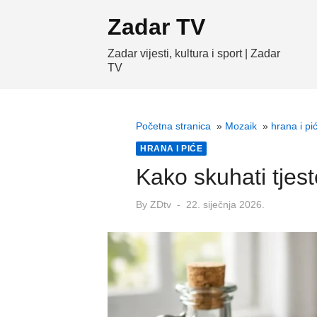
Skip
Zadar TV
to
content
Zadar vijesti, kultura i sport | Zadar
TV
Početna stranica
»
Mozaik
»
hrana i pi
HRANA I PIĆE
Kako skuhati tjest
Posted
By
ZDtv
22. siječnja 2026.
on