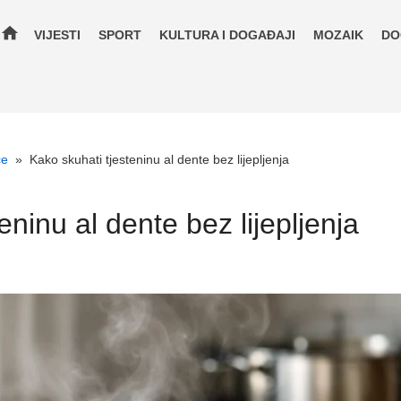
home
VIJESTI
SPORT
KULTURA I DOGAĐAJI
MOZAIK
DO
će
»
Kako skuhati tjesteninu al dente bez lijepljenja
eninu al dente bez lijepljenja