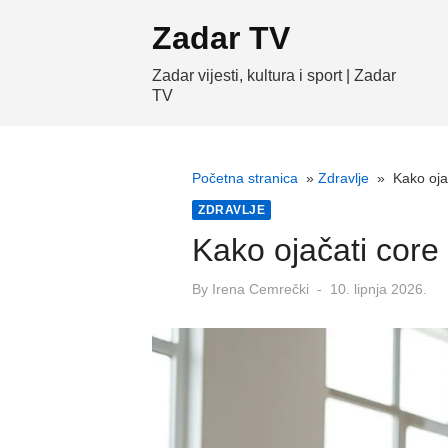
Skip
Zadar TV
to
content
Zadar vijesti, kultura i sport | Zadar
TV
Početna stranica
»
Zdravlje
»
Kako oja
ZDRAVLJE
Kako ojačati core 
Posted
By
Irena Cemrečki
10. lipnja 2026.
on