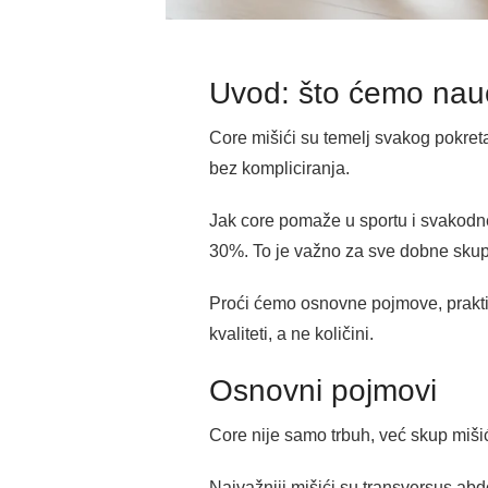
Uvod: što ćemo nauč
Core mišići su temelj svakog pokreta 
bez kompliciranja.
Jak core pomaže u sportu i svakodne
30%. To je važno za sve dobne skup
Proći ćemo osnovne pojmove, prakti
kvaliteti, a ne količini.
Osnovni pojmovi
Core nije samo trbuh, već skup mišića
Najvažniji mišići su transversus abdom