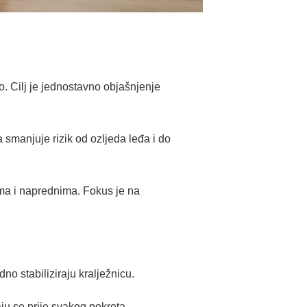
o. Cilj je jednostavno objašnjenje
 smanjuje rizik od ozljeda leđa i do
ma i naprednima. Fokus je na
no stabiliziraju kralježnicu.
aju se prije svakog pokreta.