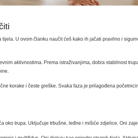
iti
tijela. U ovom članku naučit ćeš kako ih jačati pravilno i sigurn
vnim aktivnostima. Prema istraživanjima, dobra stabilnost trupa
ine.
čne korake i česte greške. Svaka faza je prilagođena početnici
 oko trupa. Uključuje trbušne, leđne i mišiće zdjelice. Oni zajed
inis i multifidus. Oni djeluju kao prirodni steznik tijela. Aktivir