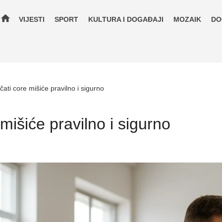
home
VIJESTI
SPORT
KULTURA I DOGAĐAJI
MOZAIK
DO
čati core mišiće pravilno i sigurno
mišiće pravilno i sigurno