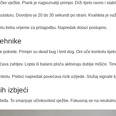
ke vježbe. Plank je najpoznatiji primjer. Drži tijelo ravno i stabi
laturu. Dovoljno je 20 do 30 sekundi po strani. Kvaliteta je va
jelu treba vrijeme za prilagodbu. Napredak dolazi postupno.
tehnike
 pokrete. Primjer su dead bug i bird dog. Oni uče kontrolu tijek
ava zahtjev. Lopta ili balans ploča aktiviraju dublje mišiće. Ti
rolu. Prebrz napredak povećava rizik ozljede. Slušaj signale ti
h izbjeći
leđa. To smanjuje učinkovitost vježbe. Fokusiraj se na neutralnu