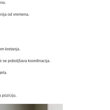
lno.
žnija od vremena.
om kretanja.
me se poboljšava koordinacija.
jela.
 poziciju.