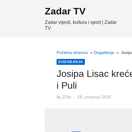
Skip
Zadar TV
to
content
Zadar vijesti, kultura i sport | Zadar
TV
Početna stranica
»
Događanja
»
Josipa
DOGAĐANJA
Josipa Lisac kreć
i Puli
Posted
By
ZDtv
18. prosinca 2025.
on