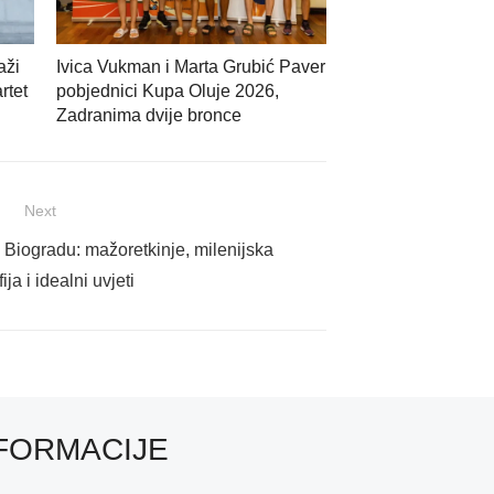
aži
Ivica Vukman i Marta Grubić Paver
rtet
pobjednici Kupa Oluje 2026,
Zadranima dvije bronce
Next
Biogradu: mažoretkinje, milenijska
ija i idealni uvjeti
FORMACIJE