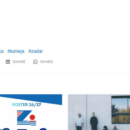
ka
turneja
zadar
SHARE
SHARE