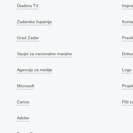
Diadora TV
Impr
Zadarska županija
Konta
Grad Zadar
Pravil
Savjet za nacionalne manjine
Doku
Agencija za medije
Logo
Microsoft
Proje
Canva
Piši z
Adobe