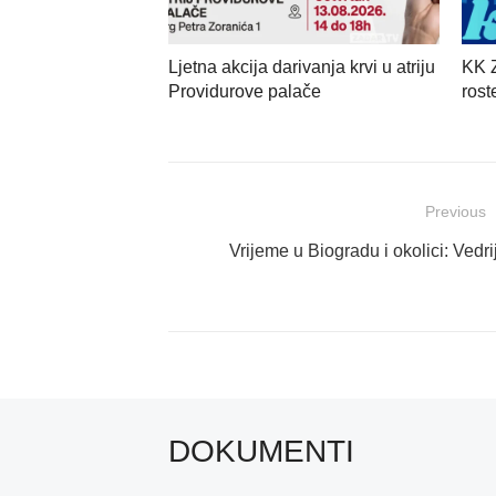
Ljetna akcija darivanja krvi u atriju
KK Z
Providurove palače
rost
Navigacija
Previous
objava
Previous
Vrijeme u Biogradu i okolici: Vedri
post:
DOKUMENTI