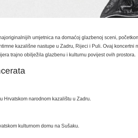
i najoriginalnijih umjetnica na domaćoj glazbenoj sceni, početk
timne kazališne nastupe u Zadru, Rijeci i Puli. Ovaj koncertni n
era trajno obilježila glazbenu i kulturnu povijest ovih prostora.
ncerata
. u Hrvatskom narodnom kazalištu u Zadru.
 Hrvatskom kulturnom domu na Sušaku.