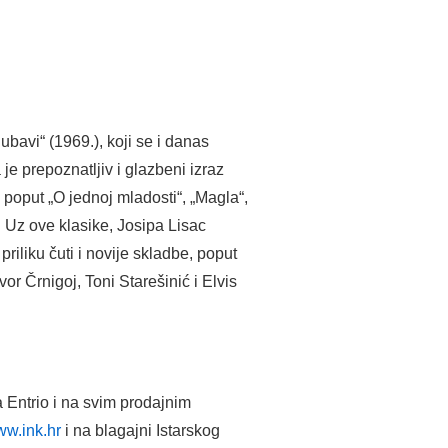
bavi“ (1969.), koji se i danas
je prepoznatljiv i glazbeni izraz
oput „O jednoj mladosti“, „Magla“,
. Uz ove klasike, Josipa Lisac
priliku čuti i novije skladbe, poput
vor Črnigoj, Toni Starešinić i Elvis
a Entrio i na svim prodajnim
w.ink.hr
i na blagajni Istarskog