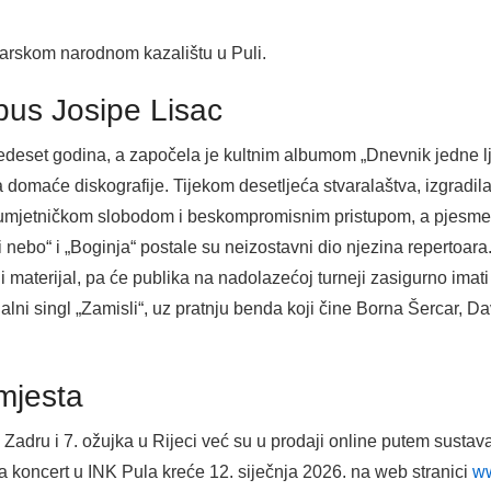
tarskom narodnom kazalištu u Puli.
opus Josipe Lisac
pedeset godina, a započela je kultnim albumom „Dnevnik jedne lju
 domaće diskografije. Tijekom desetljeća stvaralaštva, izgradila 
 umjetničkom slobodom i beskompromisnim pristupom, a pjesme p
nebo“ i „Boginja“ postale su neizostavni dio njezina repertoara
i materijal, pa će publika na nadolazećoj turneji zasigurno imati 
ualni singl „Zamisli“, uz pratnju benda koji čine Borna Šercar, Da
mjesta
 Zadru i 7. ožujka u Rijeci već su u prodaji online putem sustav
a koncert u INK Pula kreće 12. siječnja 2026. na web stranici
ww