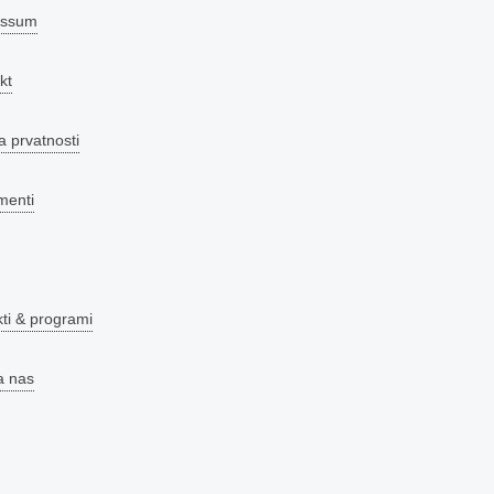
essum
kt
a prvatnosti
menti
kti & programi
a nas