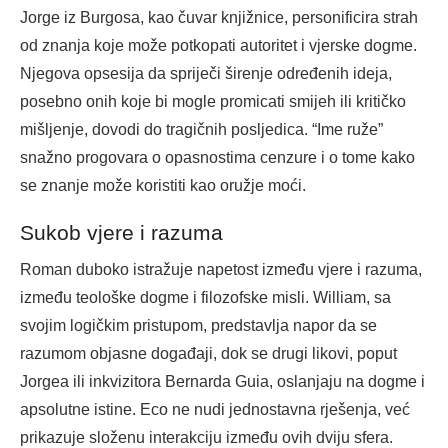
Jorge iz Burgosa, kao čuvar knjižnice, personificira strah
od znanja koje može potkopati autoritet i vjerske dogme.
Njegova opsesija da spriječi širenje određenih ideja,
posebno onih koje bi mogle promicati smijeh ili kritičko
mišljenje, dovodi do tragičnih posljedica. “Ime ruže”
snažno progovara o opasnostima cenzure i o tome kako
se znanje može koristiti kao oružje moći.
Sukob vjere i razuma
Roman duboko istražuje napetost između vjere i razuma,
između teološke dogme i filozofske misli. William, sa
svojim logičkim pristupom, predstavlja napor da se
razumom objasne događaji, dok se drugi likovi, poput
Jorgea ili inkvizitora Bernarda Guia, oslanjaju na dogme i
apsolutne istine. Eco ne nudi jednostavna rješenja, već
prikazuje složenu interakciju između ovih dviju sfera.