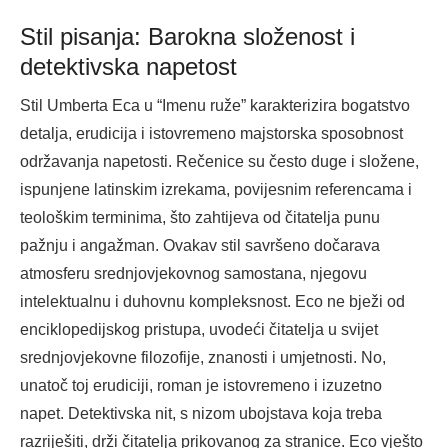
Stil pisanja: Barokna složenost i
detektivska napetost
Stil Umberta Eca u “Imenu ruže” karakterizira bogatstvo
detalja, erudicija i istovremeno majstorska sposobnost
održavanja napetosti. Rečenice su često duge i složene,
ispunjene latinskim izrekama, povijesnim referencama i
teološkim terminima, što zahtijeva od čitatelja punu
pažnju i angažman. Ovakav stil savršeno dočarava
atmosferu srednjovjekovnog samostana, njegovu
intelektualnu i duhovnu kompleksnost. Eco ne bježi od
enciklopedijskog pristupa, uvodeći čitatelja u svijet
srednjovjekovne filozofije, znanosti i umjetnosti. No,
unatoč toj erudiciji, roman je istovremeno i izuzetno
napet. Detektivska nit, s nizom ubojstava koja treba
razriješiti, drži čitatelja prikovanog za stranice. Eco vješto