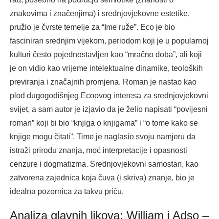
znakovima i značenjima) i srednjovjekovne estetike,
pružio je čvrste temelje za “Ime ruže”. Eco je bio
fasciniran srednjim vijekom, periodom koji je u popularnoj
kulturi često pojednostavljen kao “mračno doba”, ali koji
je on vidio kao vrijeme intelektualne dinamike, teoloških
previranja i značajnih promjena. Roman je nastao kao
plod dugogodišnjeg Ecoovog interesa za srednjovjekovni
svijet, a sam autor je izjavio da je želio napisati “povijesni
roman” koji bi bio “knjiga o knjigama” i “o tome kako se
knjige mogu čitati”. Time je naglasio svoju namjeru da
istraži prirodu znanja, moć interpretacije i opasnosti
cenzure i dogmatizma. Srednjovjekovni samostan, kao
zatvorena zajednica koja čuva (i skriva) znanje, bio je
idealna pozornica za takvu priču.
Analiza glavnih likova: William i Adso –