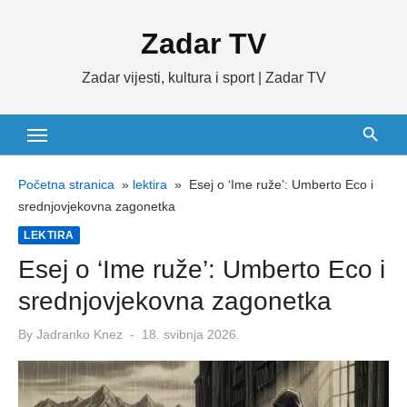
Skip
Zadar TV
to
content
Zadar vijesti, kultura i sport | Zadar TV
Početna stranica
»
lektira
»
Esej o ‘Ime ruže’: Umberto Eco i
srednjovjekovna zagonetka
LEKTIRA
Esej o ‘Ime ruže’: Umberto Eco i
srednjovjekovna zagonetka
Posted
By
Jadranko Knez
18. svibnja 2026.
on