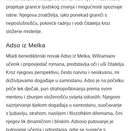
propituje granice ljudskog znanja i mogućnosti spoznaje
istine. Njegova znatiželja, iako ponekad graniči s
neposlušnošću, pokreće radnju i vodi čitatelja kroz
složene misterije.
Adso iz Melka
Mladi benediktinski novak Adso iz Melka, Williamaov
učenik i pripovjedač romana, predstavlja oči i uši čitatelja.
Kroz njegovu perspektivu, često naivnu i neiskusnu, mi
doživljavamo događaje u samostanu. Adso je na početku
priče tek dječak, pun strahopoštovanja prema svom
mentoru i zbunjen složenošću svijeta odraslih. Njegovo
sazrijevanje tijekom događaja u samostanu, suočavanje
s ljubavlju, strahom, nasiljem i filozofskim dilemama, čini
njegov lik dinamičnim i bliskim. Adsovo putovanje je
putovanje učenja i odrastanja, gdje se susreće s