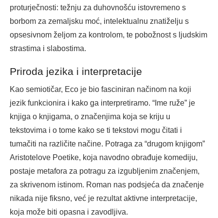
proturječnosti: težnju za duhovnošću istovremeno s
borbom za zemaljsku moć, intelektualnu znatiželju s
opsesivnom željom za kontrolom, te pobožnost s ljudskim
strastima i slabostima.
Priroda jezika i interpretacije
Kao semiotičar, Eco je bio fasciniran načinom na koji
jezik funkcionira i kako ga interpretiramo. “Ime ruže” je
knjiga o knjigama, o značenjima koja se kriju u
tekstovima i o tome kako se ti tekstovi mogu čitati i
tumačiti na različite načine. Potraga za “drugom knjigom”
Aristotelove Poetike, koja navodno obrađuje komediju,
postaje metafora za potragu za izgubljenim značenjem,
za skrivenom istinom. Roman nas podsjeća da značenje
nikada nije fiksno, već je rezultat aktivne interpretacije,
koja može biti opasna i zavodljiva.