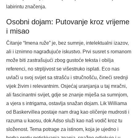
labirintu značenja.
Osobni dojam: Putovanje kroz vrijeme
i misao
Čitanje “Imena ruže” je, bez sumnje, intelektualni izazov,
ali i iznimno nagrađujuće iskustvo. Prvi susret s romanom
može biti zastrašujući zbog gustoće teksta i obilja
referenci, no strpljivost se višestruko isplati. Eco nas
uvlači u svoj svijet sa strašću i stručnošću, čineći srednji
vijek živim i relevantnim. Osjećaj uranjanja u taj mračni,
ali fascinantni svijet, gdje se znanje miješa sa sumnjom,
a vjera s intrigama, ostavlja snažan dojam. Lik Williama
od Baskervillea postaje nam drag kao oličenje mudrosti i
razuma u kaosu, dok Adso služi kao naš vodič kroz tu
složenost. Tema potrage za istinom, koja je ujedno i
borba protiv potiskivanja znanja, snažno odjekuje i u