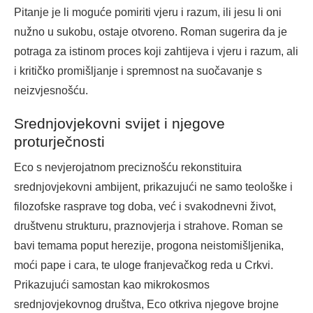
Pitanje je li moguće pomiriti vjeru i razum, ili jesu li oni
nužno u sukobu, ostaje otvoreno. Roman sugerira da je
potraga za istinom proces koji zahtijeva i vjeru i razum, ali
i kritičko promišljanje i spremnost na suočavanje s
neizvjesnošću.
Srednjovjekovni svijet i njegove
proturječnosti
Eco s nevjerojatnom preciznošću rekonstituira
srednjovjekovni ambijent, prikazujući ne samo teološke i
filozofske rasprave tog doba, već i svakodnevni život,
društvenu strukturu, praznovjerja i strahove. Roman se
bavi temama poput herezije, progona neistomišljenika,
moći pape i cara, te uloge franjevačkog reda u Crkvi.
Prikazujući samostan kao mikrokosmos
srednjovjekovnog društva, Eco otkriva njegove brojne