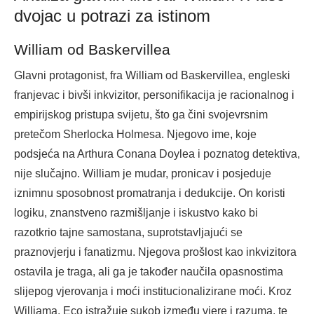
dvojac u potrazi za istinom
William od Baskervillea
Glavni protagonist, fra William od Baskervillea, engleski
franjevac i bivši inkvizitor, personifikacija je racionalnog i
empirijskog pristupa svijetu, što ga čini svojevrsnim
pretečom Sherlocka Holmesa. Njegovo ime, koje
podsjeća na Arthura Conana Doylea i poznatog detektiva,
nije slučajno. William je mudar, pronicav i posjeduje
iznimnu sposobnost promatranja i dedukcije. On koristi
logiku, znanstveno razmišljanje i iskustvo kako bi
razotkrio tajne samostana, suprotstavljajući se
praznovjerju i fanatizmu. Njegova prošlost kao inkvizitora
ostavila je traga, ali ga je također naučila opasnostima
slijepog vjerovanja i moći institucionalizirane moći. Kroz
Williama, Eco istražuje sukob između vjere i razuma, te