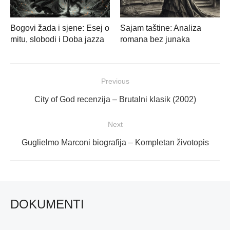
Bogovi žada i sjene: Esej o
Sajam taštine: Analiza
mitu, slobodi i Doba jazza
romana bez junaka
Navigacija
Previous
objava
Previous
City of God recenzija – Brutalni klasik (2002)
post:
Next
Next
Guglielmo Marconi biografija – Kompletan životopis
post:
DOKUMENTI