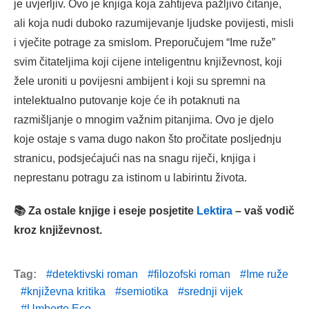
je uvjerljiv. Ovo je knjiga koja zahtijeva pažljivo čitanje,
ali koja nudi duboko razumijevanje ljudske povijesti, misli
i vječite potrage za smislom. Preporučujem “Ime ruže”
svim čitateljima koji cijene inteligentnu književnost, koji
žele uroniti u povijesni ambijent i koji su spremni na
intelektualno putovanje koje će ih potaknuti na
razmišljanje o mnogim važnim pitanjima. Ovo je djelo
koje ostaje s vama dugo nakon što pročitate posljednju
stranicu, podsjećajući nas na snagu riječi, knjiga i
neprestanu potragu za istinom u labirintu života.
📚 Za ostale knjige i eseje posjetite
Lektira
– vaš vodič
kroz književnost.
Tag:
detektivski roman
filozofski roman
Ime ruže
književna kritika
semiotika
srednji vijek
Umberto Eco