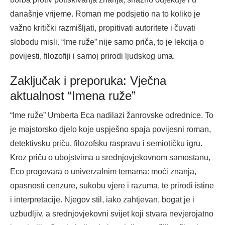
današnje vrijeme. Roman me podsjetio na to koliko je
važno kritički razmišljati, propitivati autoritete i čuvati
slobodu misli. “Ime ruže” nije samo priča, to je lekcija o
povijesti, filozofiji i samoj prirodi ljudskog uma.
Zaključak i preporuka: Vječna
aktualnost “Imena ruže”
“Ime ruže” Umberta Eca nadilazi žanrovske odrednice. To
je majstorsko djelo koje uspješno spaja povijesni roman,
detektivsku priču, filozofsku raspravu i semiotičku igru.
Kroz priču o ubojstvima u srednjovjekovnom samostanu,
Eco progovara o univerzalnim temama: moći znanja,
opasnosti cenzure, sukobu vjere i razuma, te prirodi istine
i interpretacije. Njegov stil, iako zahtjevan, bogat je i
uzbudljiv, a srednjovjekovni svijet koji stvara nevjerojatno