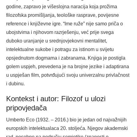
godine, zapravo je višeslojna naracija koja prožima
filozofska promišljanja, teološke rasprave, povijesne
reference i književne igre. “Ime ruže” nije samo priča o
ubojstvima i njihovom razrješenju, već prije svega
duboko uranjanje u srednjovjekovni mentalitet,
intelektualne sukobe i potragu za istinom u svijetu
opsjednutom dogmama i zabranama. Knjiga je postigla
golem uspjeh, prevedena je na brojne jezike i adaptirana
u uspješan film, potvrđujući svoju univerzalnu privlačnost
i dubinu.
Kontekst i autor: Filozof u ulozi
pripovjedača
Umberto Eco (1932. – 2016.) bio je jedan od najvažnijih
europskih intelektualaca 20. stoljeća. Njegov akademski
rad, posebno na području semiotike (znanosti o