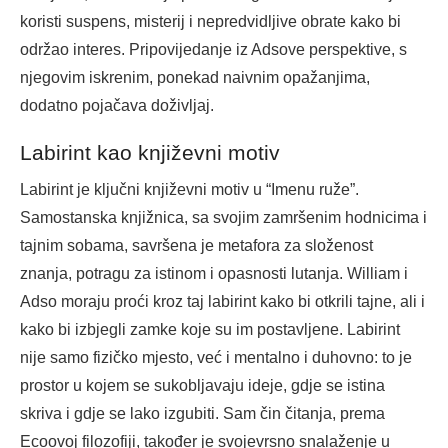
koristi suspens, misterij i nepredvidljive obrate kako bi
održao interes. Pripovijedanje iz Adsove perspektive, s
njegovim iskrenim, ponekad naivnim opažanjima,
dodatno pojačava doživljaj.
Labirint kao književni motiv
Labirint je ključni književni motiv u “Imenu ruže”.
Samostanska knjižnica, sa svojim zamršenim hodnicima i
tajnim sobama, savršena je metafora za složenost
znanja, potragu za istinom i opasnosti lutanja. William i
Adso moraju proći kroz taj labirint kako bi otkrili tajne, ali i
kako bi izbjegli zamke koje su im postavljene. Labirint
nije samo fizičko mjesto, već i mentalno i duhovno: to je
prostor u kojem se sukobljavaju ideje, gdje se istina
skriva i gdje se lako izgubiti. Sam čin čitanja, prema
Ecoovoj filozofiji, također je svojevrsno snalaženje u