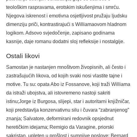
teološkim raspravama, erotskim iskušenjima i smrću.
Njegova iskrenost i emotivna osjetljivost pružaju ljudsku
dimenziju priči, kontrastirajući s Williamaovom hladnom
logikom. Adsovo svjedočenje, zapisano godinama
kasnije, daje romanu dodatni sloj refleksije i nostalgije.
Ostali likovi
Samostan je nastanjen mnoštvom živopisnih, ali često i
zastrašujućih likova, od kojih svaki nosi vlastite tajne i
motive. Tu su: opata Abo iz Fossanove, koji traži Williama
da istraži ubojstva, ali istovremeno nastoji sakriti
istinu;Jorge iz Burgosa, slijepi, star i autoritarni knjižničar,
koji predstavlja konzervativnu silu i čuvara “zabranjenog”
znanja; Salvatore, deformirani redovnik opsjednut
heretičkim idejama; Remigio da Varagine, priorski
sakristan, upleten u prošlost i sumnjive poslove; Bernard