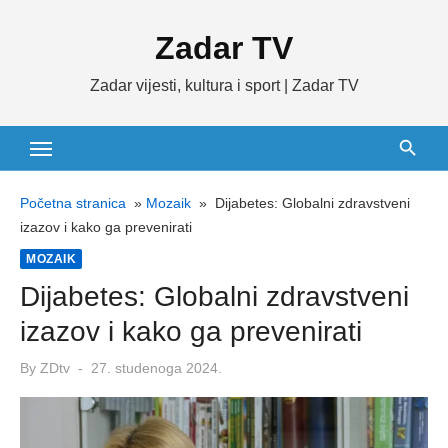
Skip
Zadar TV
to
content
Zadar vijesti, kultura i sport | Zadar TV
Početna stranica
»
Mozaik
»
Dijabetes: Globalni zdravstveni
izazov i kako ga prevenirati
MOZAIK
Dijabetes: Globalni zdravstveni
izazov i kako ga prevenirati
Posted
By
ZDtv
27. studenoga 2024.
on