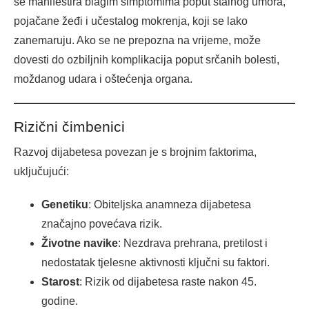
se manifestira blagim simptomima poput stalnog umora,
pojačane žeđi i učestalog mokrenja, koji se lako
zanemaruju. Ako se ne prepozna na vrijeme, može
dovesti do ozbiljnih komplikacija poput srčanih bolesti,
moždanog udara i oštećenja organa.
Rizični čimbenici
Razvoj dijabetesa povezan je s brojnim faktorima,
uključujući:
Genetiku
: Obiteljska anamneza dijabetesa
značajno povećava rizik.
Životne navike
: Nezdrava prehrana, pretilost i
nedostatak tjelesne aktivnosti ključni su faktori.
Starost
: Rizik od dijabetesa raste nakon 45.
godine.