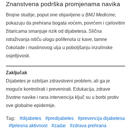
Znanstvena podrška promjenama navika
Brojne studije, poput one objavljene u
BMJ Medicine
,
pokazuju da prehrana bogata voćem, povrćem i cjelovitim
žitaricama smanjuje rizik od dijabetesa. Slična
istraživanja ističu ulogu polifenola iz kave, tamne
čokolade i maslinovog ulja u poboljšanju inzulinske
osjetljivosti.
Zaključak
Dijabetes je ozbiljan zdravstveni problem, ali ga je
moguće kontrolirati i prevenirati. Edukacija, zdrave
životne navike i rana intervencija ključ su u borbi protiv
ove globalne epidemije.
Tag:
dijabetes
predijabetes
prevencija dijabetesa
tjelesna aktivnost
zadar
zdrava prehrana