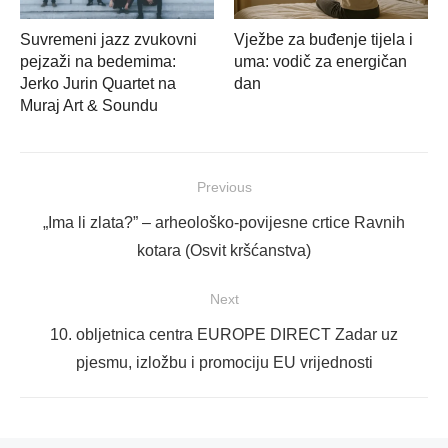
Suvremeni jazz zvukovni
Vježbe za buđenje tijela i
pejzaži na bedemima:
uma: vodič za energičan
Jerko Jurin Quartet na
dan
Muraj Art & Soundu
Navigacija
Previous
objava
Previous
„Ima li zlata?” – arheološko-povijesne crtice Ravnih
post:
kotara (Osvit kršćanstva)
Next
Next
10. obljetnica centra EUROPE DIRECT Zadar uz
post:
pjesmu, izložbu i promociju EU vrijednosti