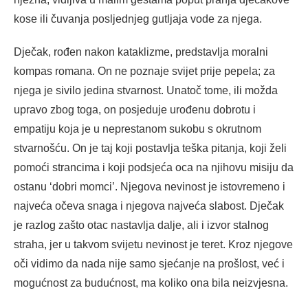
kose ili čuvanja posljednjeg gutljaja vode za njega.
Dječak, rođen nakon kataklizme, predstavlja moralni
kompas romana. On ne poznaje svijet prije pepela; za
njega je sivilo jedina stvarnost. Unatoč tome, ili možda
upravo zbog toga, on posjeduje urođenu dobrotu i
empatiju koja je u neprestanom sukobu s okrutnom
stvarnošću. On je taj koji postavlja teška pitanja, koji želi
pomoći strancima i koji podsjeća oca na njihovu misiju da
ostanu ‘dobri momci’. Njegova nevinost je istovremeno i
najveća očeva snaga i njegova najveća slabost. Dječak
je razlog zašto otac nastavlja dalje, ali i izvor stalnog
straha, jer u takvom svijetu nevinost je teret. Kroz njegove
oči vidimo da nada nije samo sjećanje na prošlost, već i
mogućnost za budućnost, ma koliko ona bila neizvjesna.