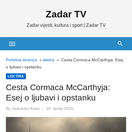
Skip
Zadar TV
to
content
Zadar vijesti, kultura i sport | Zadar TV
Početna stranica
»
lektira
»
Cesta Cormaca McCarthyja: Esej
o ljubavi i opstanku
LEKTIRA
Cesta Cormaca McCarthyja:
Esej o ljubavi i opstanku
Posted
By
Jadranko Knez
10. lipnja 2026.
on