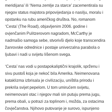
meridijana’ ili ‘Nema zemlje za starce’ zacementirala su
njegov status majstora pripovijedanja o nasilju, moralu i
opstanku na rubu američkog društva. No, romanom
‘Cesta’ (The Road), objavljenim 2006. godine i
ovjenčanim Pulitzerovom nagradom, McCarthy je
nadmašio samoga sebe, stvorivši djelo koje transcendira
žanrovske odrednice i postaje univerzalna parabola o
ljubavi i nadi u svijetu lišenom svega.
‘Cesta’ nas vodi u postapokaliptični krajolik, sprženu i
sivu pustoš koja je nekoć bila Amerika. Neimenovana
kataklizma izbrisala je civilizaciju, uništila prirodu i
prekrila svijet pepelom. U tom umirućem svijetu,
neimenovani otac i njegov mali sin putuju prema jugu,
prema obali, u potrazi za toplinom i, možda, za ostacima
čovječanstva. Njihovo putovanje je surovo, ispunjeno