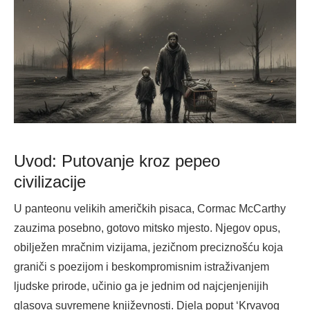
Uvod: Putovanje kroz pepeo
civilizacije
U panteonu velikih američkih pisaca, Cormac McCarthy
zauzima posebno, gotovo mitsko mjesto. Njegov opus,
obilježen mračnim vizijama, jezičnom preciznošću koja
graniči s poezijom i beskompromisnim istraživanjem
ljudske prirode, učinio ga je jednim od najcjenjenijih
glasova suvremene književnosti. Djela poput ‘Krvavog