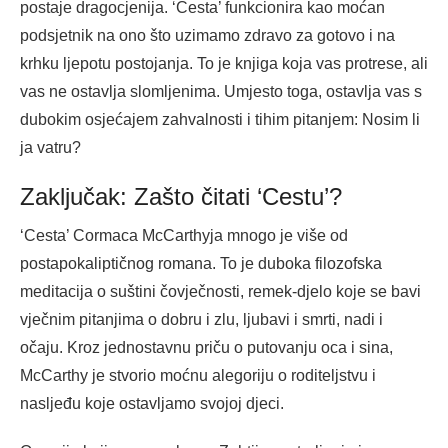
postaje dragocjenija. ‘Cesta’ funkcionira kao moćan
podsjetnik na ono što uzimamo zdravo za gotovo i na
krhku ljepotu postojanja. To je knjiga koja vas protrese, ali
vas ne ostavlja slomljenima. Umjesto toga, ostavlja vas s
dubokim osjećajem zahvalnosti i tihim pitanjem: Nosim li
ja vatru?
Zaključak: Zašto čitati ‘Cestu’?
‘Cesta’ Cormaca McCarthyja mnogo je više od
postapokaliptičnog romana. To je duboka filozofska
meditacija o suštini čovječnosti, remek-djelo koje se bavi
vječnim pitanjima o dobru i zlu, ljubavi i smrti, nadi i
očaju. Kroz jednostavnu priču o putovanju oca i sina,
McCarthy je stvorio moćnu alegoriju o roditeljstvu i
nasljeđu koje ostavljamo svojoj djeci.