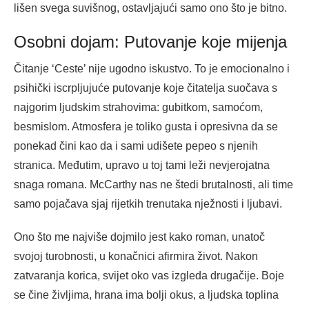
lišen svega suvišnog, ostavljajući samo ono što je bitno.
Osobni dojam: Putovanje koje mijenja
Čitanje ‘Ceste’ nije ugodno iskustvo. To je emocionalno i
psihički iscrpljujuće putovanje koje čitatelja suočava s
najgorim ljudskim strahovima: gubitkom, samoćom,
besmislom. Atmosfera je toliko gusta i opresivna da se
ponekad čini kao da i sami udišete pepeo s njenih
stranica. Međutim, upravo u toj tami leži nevjerojatna
snaga romana. McCarthy nas ne štedi brutalnosti, ali time
samo pojačava sjaj rijetkih trenutaka nježnosti i ljubavi.
Ono što me najviše dojmilo jest kako roman, unatoč
svojoj turobnosti, u konačnici afirmira život. Nakon
zatvaranja korica, svijet oko vas izgleda drugačije. Boje
se čine življima, hrana ima bolji okus, a ljudska toplina