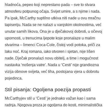
hladnoća, pepeo koji neprestano pada – sve to stvara
atmosferu potpunog očaja. Svijet umire, a s njime i nada.
Pa ipak, McCarthy suptilno utkiva niti nade u ovu mračnu
tapiseriju. Nada se ne nalazi u vanjskim okolnostima, već
unutar samih likova. Ona je u dječakovoj dobroti, u očevoj
upornosti, u trenucima ljepote koje pronalaze u malim
stvarima – limenci Coca-Cole, čistoj vodi potoka, priči za
laku noć. Kraj romana, iako otvoren i sjetan, nije lišen
nade. Dječak pronalazi novu obitelj, a time i mogućnost
nastavka ‘nošenja vatre’. Nada u ‘Cesti’ nije grandiozna
vizija obnove svijeta, već tiha, postojana vjera u dobrotu
pojedinca.
Stil pisanja: Ogoljena poezija propasti
McCarthyjev stil u ‘Cesti’ je jednako važan kao i sama
radnja. Njegova proza je ogoljena do kosti, minimalistička