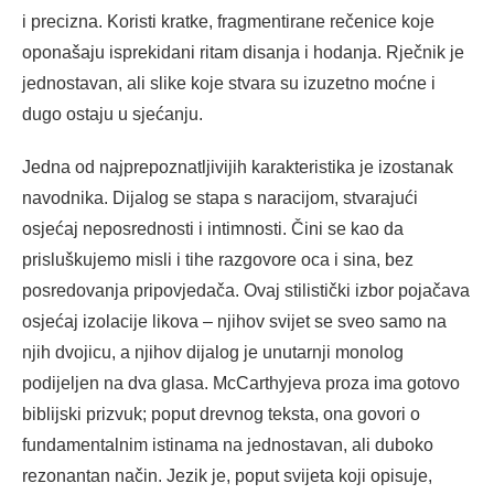
i precizna. Koristi kratke, fragmentirane rečenice koje
oponašaju isprekidani ritam disanja i hodanja. Rječnik je
jednostavan, ali slike koje stvara su izuzetno moćne i
dugo ostaju u sjećanju.
Jedna od najprepoznatljivijih karakteristika je izostanak
navodnika. Dijalog se stapa s naracijom, stvarajući
osjećaj neposrednosti i intimnosti. Čini se kao da
prisluškujemo misli i tihe razgovore oca i sina, bez
posredovanja pripovjedača. Ovaj stilistički izbor pojačava
osjećaj izolacije likova – njihov svijet se sveo samo na
njih dvojicu, a njihov dijalog je unutarnji monolog
podijeljen na dva glasa. McCarthyjeva proza ima gotovo
biblijski prizvuk; poput drevnog teksta, ona govori o
fundamentalnim istinama na jednostavan, ali duboko
rezonantan način. Jezik je, poput svijeta koji opisuje,