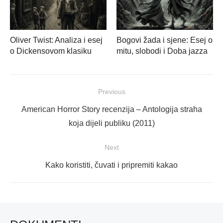
Oliver Twist: Analiza i esej
Bogovi žada i sjene: Esej o
o Dickensovom klasiku
mitu, slobodi i Doba jazza
Navigacija
Previous
objava
Previous
American Horror Story recenzija – Antologija straha
post:
koja dijeli publiku (2011)
Next
Next
Kako koristiti, čuvati i pripremiti kakao
post: