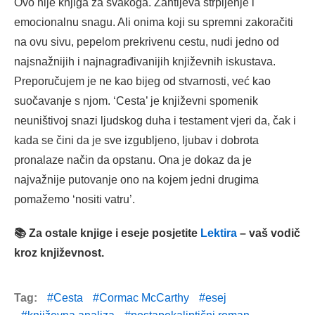
Ovo nije knjiga za svakoga. Zahtijeva strpljenje i
emocionalnu snagu. Ali onima koji su spremni zakoračiti
na ovu sivu, pepelom prekrivenu cestu, nudi jedno od
najsnažnijih i najnagrađivanijih književnih iskustava.
Preporučujem je ne kao bijeg od stvarnosti, već kao
suočavanje s njom. ‘Cesta’ je književni spomenik
neuništivoj snazi ljudskog duha i testament vjeri da, čak i
kada se čini da je sve izgubljeno, ljubav i dobrota
pronalaze način da opstanu. Ona je dokaz da je
najvažnije putovanje ono na kojem jedni drugima
pomažemo ‘nositi vatru’.
📚 Za ostale knjige i eseje posjetite
Lektira
– vaš vodič
kroz književnost.
Tag:
Cesta
Cormac McCarthy
esej