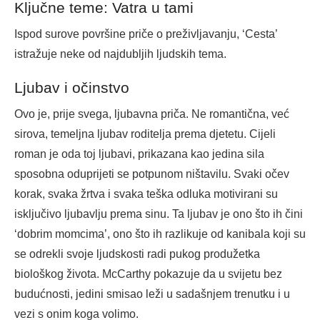
Ključne teme: Vatra u tami
Ispod surove površine priče o preživljavanju, ‘Cesta’
istražuje neke od najdubljih ljudskih tema.
Ljubav i očinstvo
Ovo je, prije svega, ljubavna priča. Ne romantična, već
sirova, temeljna ljubav roditelja prema djetetu. Cijeli
roman je oda toj ljubavi, prikazana kao jedina sila
sposobna oduprijeti se potpunom ništavilu. Svaki očev
korak, svaka žrtva i svaka teška odluka motivirani su
isključivo ljubavlju prema sinu. Ta ljubav je ono što ih čini
‘dobrim momcima’, ono što ih razlikuje od kanibala koji su
se odrekli svoje ljudskosti radi pukog produžetka
biološkog života. McCarthy pokazuje da u svijetu bez
budućnosti, jedini smisao leži u sadašnjem trenutku i u
vezi s onim koga volimo.