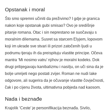
Opstanak i moral
Što smo spremni učiniti da preživimo? I gdje je granica
nakon koje opstanak gubi smisao? Ovo je središnje
pitanje romana. Otac i sin neprestano se suočavaju s
moralnim dilemama. Susret sa starcem Elyjem, lopovom
koji im ukrade sve stvari ili prizori zatočenih ljudi u
podrumu tjeraju ih da preispituju vlastite principe. Očeva
mantra ‘Mi nosimo vatru’ njihov je moralni kodeks. Dok
drugi pribjegavaju kanibalizmu i nasilju, on uči sina da je
bolje umrijeti nego postati zvijer. Roman ne nudi lake
odgovore, ali sugerira da je očuvanje vlastite čovječnosti,
čak i po cijenu života, ultimativna pobjeda nad kaosom.
Nada i beznađe
Krajolik ‘Ceste’ je personifikacija beznađa. Sivilo,