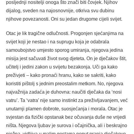
posljednji nositelji onoga što znači biti čovjek. Njihov
dijalog, sveden na najosnovnije, otkriva svu dubinu
njihove povezanosti. Oni su jedan drugome cijeli svijet.
Otac je lik tragične odlučnosti. Progonjen sjećanjima na
svijet koji je nestao i na suprugu koja je odabrala
samoubojstvo umjesto sporog umiranja, njegova jedina
misija jest sačuvati život svog djeteta. On je dječakov štit,
učitelj i jedini zakon u svijetu bezakonja. Uči ga kako
preživjeti – kako pronaći hranu, kako se sakriti, kako
koristiti pištolj s jednim preostalim metkom. No, njegova
najvažnija zadaća je duhovna: naučiti dječaka da ‘nosi
vatru’. Ta ‘vatra’ nije samo instinkt za preživljavanjem, već
unutarnji plamen dobrote, suosjećanja i morala. Otac je
svjestan da fizički opstanak bez očuvanja duše ne vrijedi
ništa. Njegova ljubav je surova i očajnička, ali i beskrajno
nježna, vidljiva u malim gestama poput pranja dječakove