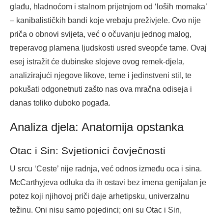
glađu, hladnoćom i stalnom prijetnjom od ‘loših momaka’
– kanibalističkih bandi koje vrebaju preživjele. Ovo nije
priča o obnovi svijeta, već o očuvanju jednog malog,
treperavog plamena ljudskosti usred sveopće tame. Ovaj
esej istražit će dubinske slojeve ovog remek-djela,
analizirajući njegove likove, teme i jedinstveni stil, te
pokušati odgonetnuti zašto nas ova mračna odiseja i
danas toliko duboko pogađa.
Analiza djela: Anatomija opstanka
Otac i Sin: Svjetionici čovječnosti
U srcu ‘Ceste’ nije radnja, već odnos između oca i sina.
McCarthyjeva odluka da ih ostavi bez imena genijalan je
potez koji njihovoj priči daje arhetipsku, univerzalnu
težinu. Oni nisu samo pojedinci; oni su Otac i Sin,