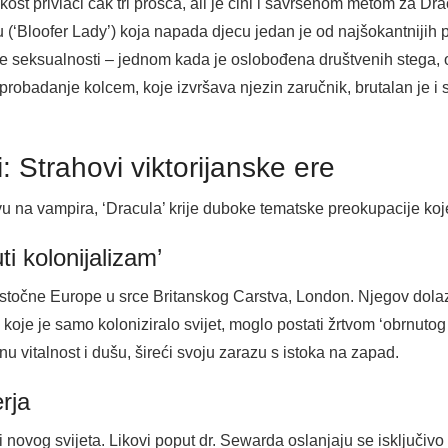
ost privlači čak tri prosca, ali je čini i savršenom metom za Dra
 (‘Bloofer Lady’) koja napada djecu jedan je od najšokantnijih 
ske seksualnosti – jednom kada je oslobođena društvenih stega, 
 probadanje kolcem, koje izvršava njezin zaručnik, brutalan je i
: Strahovi viktorijanske ere
ovu na vampira, ‘Dracula’ krije duboke tematske preokupacije k
ti kolonijalizam’
e’ istočne Europe u srce Britanskog Carstva, London. Njegov dola
 koje je samo koloniziralo svijet, moglo postati žrtvom ‘obrnutog
zinu vitalnost i dušu, šireći svoju zarazu s istoka na zapad.
rja
novog svijeta. Likovi poput dr. Sewarda oslanjaju se isključivo