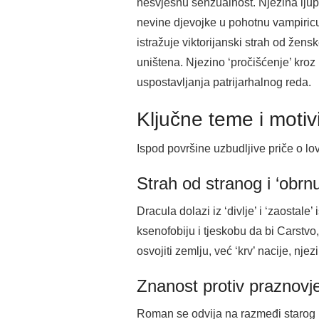
nesvjesnu senzualnost. Njezina ljupk
nevine djevojke u pohotnu vampiricu
istražuje viktorijanski strah od žen
uništena. Njezino ‘pročišćenje’ kroz
uspostavljanja patrijarhalnog reda.
Ključne teme i motivi
Ispod površine uzbudljive priče o l
Strah od stranog i ‘obrnu
Dracula dolazi iz ‘divlje’ i ‘zaostal
ksenofobiju i tjeskobu da bi Carstvo,
osvojiti zemlju, već ‘krv’ nacije, nje
Znanost protiv praznovje
Roman se odvija na razmeđi starog i 