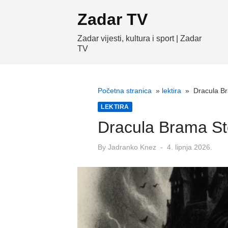
Skip
Zadar TV
to
content
Zadar vijesti, kultura i sport | Zadar
TV
Početna stranica
»
lektira
»
Dracula Br
LEKTIRA
Dracula Brama Sto
Posted
By
Jadranko Knez
4. lipnja 2026.
on