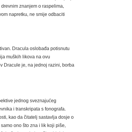
s drevnim znanjem o raspelima,
vom napretku, ne smije odbaciti
ativan. Dracula oslobađa potisnutu
ija muških likova na ovu
 Dracule je, na jednoj razini, borba
spektive jednog sveznajućeg
nika i transkripata s fonografa.
ti, kao da čitatelj sastavlja dosje o
amo ono što zna i lik koji piše,