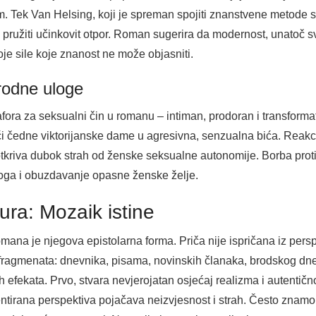
. Tek Van Helsing, koji je spreman spojiti znanstvene metode 
 pružiti učinkovit otpor. Roman sugerira da modernost, unatoč s
je sile koje znanost ne može objasniti.
 rodne uloge
afora za seksualni čin u romanu – intiman, prodoran i transform
ći čedne viktorijanske dame u agresivna, senzualna bića. Reakc
tkriva dubok strah od ženske seksualne autonomije. Borba protiv
loga i obuzdavanje opasne ženske želje.
tura: Mozaik istine
omana je njegova epistolarna forma. Priča nije ispričana iz per
 fragmenata: dnevnika, pisama, novinskih članaka, brodskog dnev
h efekata. Prvo, stvara nevjerojatan osjećaj realizma i autentičnos
tirana perspektiva pojačava neizvjesnost i strah. Često znamo s