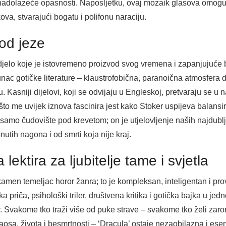
i nadolazeće opasnosti. Naposljetku, ovaj mozaik glasova omoguć
ikova, stvarajući bogatu i polifonu naraciju.
od jeze
ti djelo koje je istovremeno proizvod svog vremena i zapanjujuć
unac gotičke literature – klaustrofobična, paranoična atmosfera 
. Kasniji dijelovi, koji se odvijaju u Engleskoj, pretvaraju se u 
o me uvijek iznova fascinira jest kako Stoker uspijeva balansir
je samo čudovište pod krevetom; on je utjelovljenje naših najdub
snutih nagona i od smrti koja nije kraj.
ektira za ljubitelje tame i svjetla
amen temeljac horor žanra; to je kompleksan, inteligentan i pro
ka priča, psihološki triler, društvena kritika i gotička bajka u je
iv. Svakome tko traži više od puke strave – svakome tko želi zaron
aosa, života i besmrtnosti – ‘Dracula’ ostaje nezaobilazna i esenc