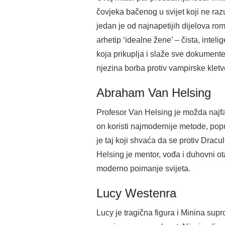
čovjeka bačenog u svijet koji ne ra
jedan je od najnapetijih dijelova ro
arhetip ‘idealne žene’ – čista, inte
koja prikuplja i slaže sve dokumente
njezina borba protiv vampirske klet
Abraham Van Helsing
Profesor Van Helsing je možda najfas
on koristi najmodernije metode, popu
je taj koji shvaća da se protiv Drac
Helsing je mentor, vođa i duhovni ot
moderno poimanje svijeta.
Lucy Westenra
Lucy je tragična figura i Minina supr