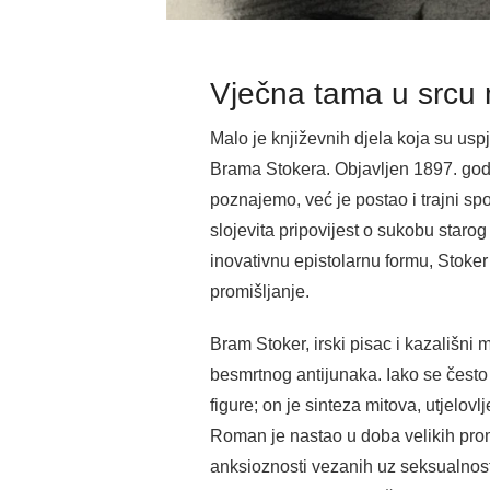
Vječna tama u srcu 
Malo je književnih djela koja su uspje
Brama Stokera. Objavljen 1897. godi
poznajemo, već je postao i trajni s
slojevita pripovijest o sukobu starog
inovativnu epistolarnu formu, Stoker 
promišljanje.
Bram Stoker, irski pisac i kazališni 
besmrtnog antijunaka. Iako se čest
figure; on je sinteza mitova, utjelovl
Roman je nastao u doba velikih promj
anksioznosti vezanih uz seksualnost,