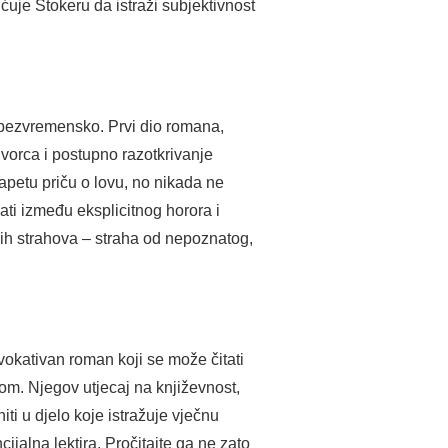
uje Stokeru da istraži subjektivnost
e bezvremensko. Prvi dio romana,
dvorca i postupno razotkrivanje
napetu priču o lovu, no nikada ne
ati između eksplicitnog horora i
ljih strahova – straha od nepoznatog,
vokativan roman koji se može čitati
dnom. Njegov utjecaj na književnost,
iti u djelo koje istražuje vječnu
ijalna lektira. Pročitajte ga ne zato