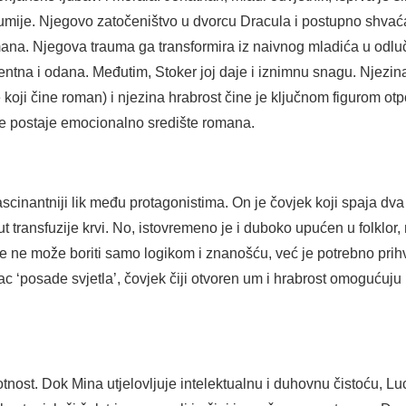
zumije. Njegovo zatočeništvo u dvorcu Dracula i postupno shva
mana. Njegova trauma ga transformira iz naivnog mladića u odluč
ligentna i odana. Međutim, Stoker joj daje i iznimnu snagu. Njezi
 koji čine roman) i njezina hrabrost čine je ključnom figurom o
ve postaje emocionalno središte romana.
cinantniji lik među protagonistima. On je čovjek koji spaja dva s
t transfuzije krvi. No, istovremeno je i duboko upućen u folklor,
ule ne može boriti samo logikom i znanošću, već je potrebno prih
ac ‘posade svjetla’, čovjek čiji otvoren um i hrabrost omogućuj
otnost. Dok Mina utjelovljuje intelektualnu i duhovnu čistoću, Lucy