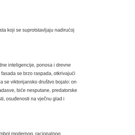
a koji se suprotstavljaju nadirućoj
ne inteligencije, ponosa i drevne
 fasada se brzo raspada, otkrivajući
se viktorijansko društvo bojalo: on
i nadasve, biće nesputane, predatorske
ti, osuđenosti na vječnu glad i
 simbol modernog, racionalnog