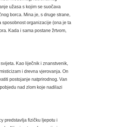
ćanje užasa s kojim se suočava
nog borca. Mina je, s druge strane,
na sposobnost organizacije (ona je ta
tpora. Kada i sama postane žrtvom,
vijeta. Kao liječnik i znanstvenik,
 misticizam i drevna vjerovanja. On
vatiti postojanje natprirodnog. Van
u pobjedu nad zlom koje nadilazi
 predstavlja fizičku ljepotu i