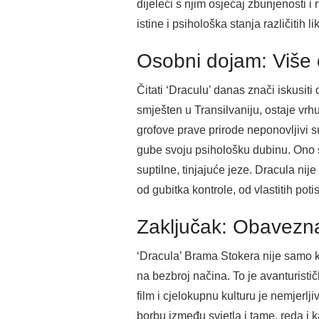
dijeleći s njim osjećaj zbunjenosti 
istine i psihološka stanja različitih l
Osobni dojam: Više 
Čitati ‘Draculu’ danas znači iskusi
smješten u Transilvaniju, ostaje vrh
grofove prave prirode neponovljivi su
gube svoju psihološku dubinu. Ono št
suptilne, tinjajuće jeze. Dracula ni
od gubitka kontrole, od vlastitih poti
Zaključak: Obavezna l
‘Dracula’ Brama Stokera nije samo k
na bezbroj načina. To je avanturistič
film i cjelokupnu kulturu je nemjerlj
borbu između svjetla i tame, reda i k