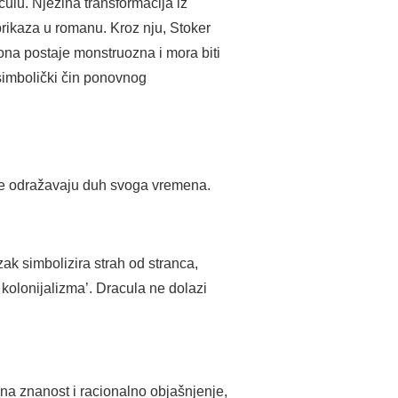
culu. Njezina transformacija iz
prikaza u romanu. Kroz nju, Stoker
ona postaje monstruozna i mora biti
 simbolički čin ponovnog
oje odražavaju duh svoga vremena.
zak simbolizira strah od stranca,
 kolonijalizma’. Dracula ne dolazi
 na znanost i racionalno objašnjenje,