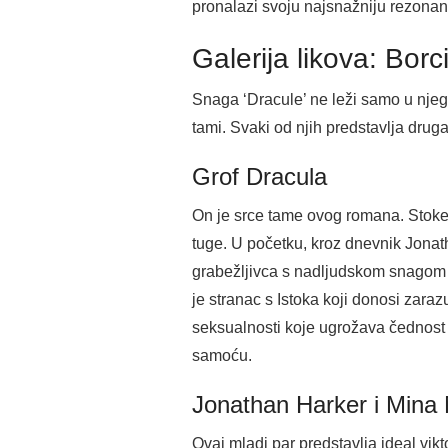
pronalazi svoju najsnažniju rezonan
Galerija likova: Borc
Snaga ‘Dracule’ ne leži samo u njeg
tami. Svaki od njih predstavlja druga
Grof Dracula
On je srce tame ovog romana. Stoker
tuge. U početku, kroz dnevnik Jonat
grabežljivca s nadljudskom snagom i
je stranac s Istoka koji donosi zaraz
seksualnosti koje ugrožava čednost v
samoću.
Jonathan Harker i Mina
Ovaj mladi par predstavlja ideal vik