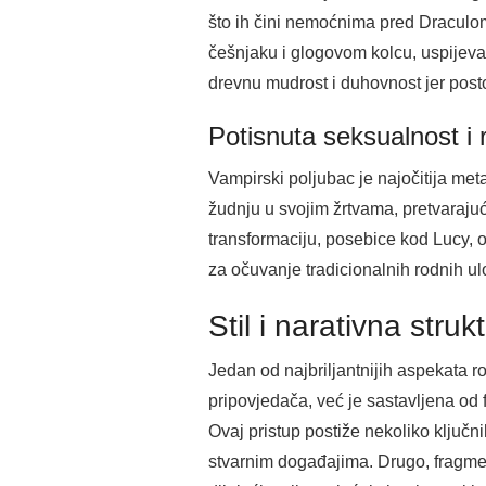
što ih čini nemoćnima pred Draculom
češnjaku i glogovom kolcu, uspijeva
drevnu mudrost i duhovnost jer posto
Potisnuta seksualnost i
Vampirski poljubac je najočitija met
žudnju u svojim žrtvama, pretvaraju
transformaciju, posebice kod Lucy, o
za očuvanje tradicionalnih rodnih u
Stil i narativna struk
Jedan od najbriljantnijih aspekata r
pripovjedača, već je sastavljena od
Ovaj pristup postiže nekoliko ključni
stvarnim događajima. Drugo, fragmen