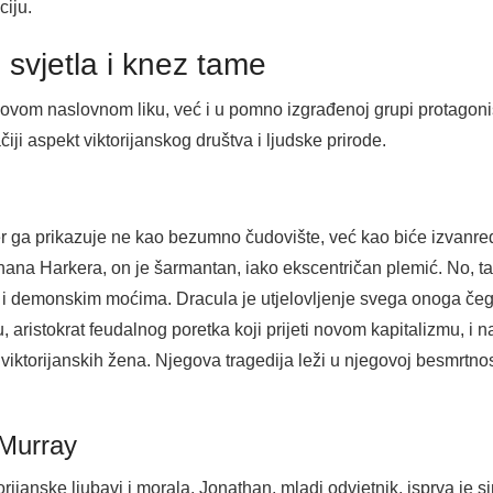
ciju.
i svjetla i knez tame
ovom naslovnom liku, već i u pomno izgrađenoj grupi protagonist
čiji aspekt viktorijanskog društva i ljudske prirode.
 ga prikazuje ne kao bezumno čudovište, već kao biće izvanred
hana Harkera, on je šarmantan, iako ekscentričan plemić. No, ta
 demonskim moćima. Dracula je utjelovljenje svega onoga čega 
u, aristokrat feudalnog poretka koji prijeti novom kapitalizmu, 
iktorijanskih žena. Njegova tragedija leži u njegovoj besmrtnos
 Murray
torijanske ljubavi i morala. Jonathan, mladi odvjetnik, isprva je