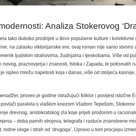
modernosti: Analiza Stokerovog ‘Dra
la tako duboko prodrijeti u tkivo popularne kulture i kolektivne s
ne, na zalasku viktorijanske ere, ovaj roman nije samo stvorio
pomenik ljudskim strahovima, žudnjama i tjeskobama. Više od pu
 i novog, praznovjerja i znanosti, Istoka i Zapada, te potisnutih
je ispleo mrežu napetosti koja i danas, više od stoljeća kasnije,
menadžer, proveo je godine istražujući folklor i povijest istočne 
o povlači paralela s vlaškim knezom Vladom Tepešom, Stokerov
jenje drevnog, aristokratskog zla koje prijeti prodorom u racionaln
ena – doba parnih strojeva, telegrafa i rastuće znanstvene misli
 rodne uloge i strah od ‘drugoga’. Upravo u tom procjepu između